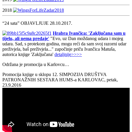
2018
“24 sata” OBJAVLJUJE 28.10.2017.
Hrabra Ivančica: 'Zaključana sam u
tijelu, ali nema predaje'
"Evo, uz Dan moždanog udara i mojeg
udara. Sad, s protekom godina, mogu reći da sam svoj razorni udar
preživjela, baš preživjela..." započinje priču Ivančica Matuša,
autorica knjige 'Zaključana'
detaljnije>>>>
Održana je promocija u Karlovcu…
Promocija knjige u sklopu 12. SIMPOZIJA DRUŠTVA
PATRONAŽNIH SESTARA HUMS-a KARLOVAC, petak,
23.9.2016