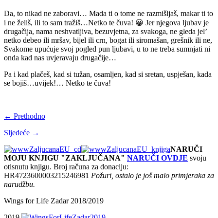
Da, to nikad ne zaboravi… Mada ti o tome ne razmišljaš, makar ti to
i ne želiš, ili to sam tražiš…Netko te čuva! 😀 Jer njegova ljubav je
drugačija, nama neshvatljiva, bezuvjetna, za svakoga, ne gleda jel’
netko debeo ili mršav, bijel ili crn, bogat ili siromašan, grešnik ili ne,
Svakome upućuje svoj pogled pun ljubavi, u to ne treba sumnjati ni
onda kad nas uvjeravaju drugačije…
Pa i kad plačeš, kad si tužan, osamljen, kad si sretan, uspješan, kada
se bojiš…uvijek!… Netko te čuva!
← Prethodno
Sljedeće →
NARUČI
MOJU KNJIGU "ZAKLJUČANA"
NARUČI OVDJE
svoju
otisnutu knjigu. Broj računa za donaciju:
HR4723600003215246981
Požuri, ostalo je još malo primjeraka za
narudžbu.
Wings for Life Zadar 2018/2019
2019