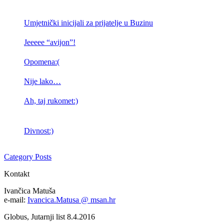
Umjetnički inicijali za prijatelje u Buzinu
Jeeeee “avijon”!
Opomena:(
Nije lako…
Ah, taj rukomet:)
Divnost:)
Category Posts
Kontakt
Ivančica Matuša
e-mail:
Ivancica.Matusa @ msan.hr
Globus, Jutarnji list 8.4.2016