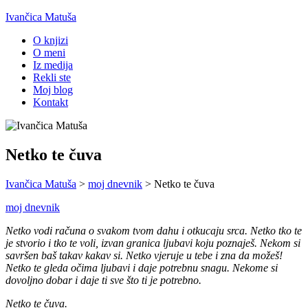
Ivančica Matuša
O knjizi
O meni
Iz medija
Rekli ste
Moj blog
Kontakt
Netko te čuva
Ivančica Matuša
>
moj dnevnik
>
Netko te čuva
moj dnevnik
Netko vodi računa o svakom tvom dahu i otkucaju srca. Netko tko te
je stvorio i tko te voli, izvan granica ljubavi koju poznaješ. Nekom si
savršen baš takav kakav si. Netko vjeruje u tebe i zna da možeš!
Netko te gleda očima ljubavi i daje potrebnu snagu. Nekome si
dovoljno dobar i daje ti sve što ti je potrebno.
Netko te čuva.