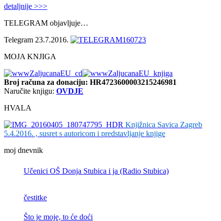
detaljnije >>>
TELEGRAM objavljuje…
Telegram 23.7.2016.
MOJA KNJIGA
Broj računa
za donaciju: HR4723600003215246981
Naručite knjigu:
OVDJE
HVALA
Knjižnica Savica Zagreb
5.4.2016. , susret s autoricom i predstavljanje knjige
moj dnevnik
Učenici OŠ Donja Stubica i ja (Radio Stubica)
čestitke
Što je moje, to će doći