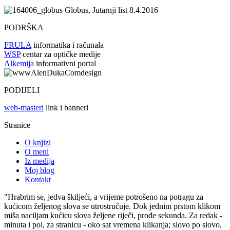
Globus, Jutarnji list 8.4.2016
PODRŠKA
FRULA
informatika i računala
WSP
centar za optičke medije
Alkemija
informativni portal
PODIJELI
web-masteri
link i banneri
Stranice
O knjizi
O meni
Iz medija
Moj blog
Kontakt
"Hrabrim se, jedva škiljeći, a vrijeme potrošeno na potragu za
kućicom željenog slova se utrostručuje. Dok jednim prstom klikom
miša naciljam kućicu slova željene riječi, prođe sekunda. Za redak -
minuta i pol, za stranicu - oko sat vremena klikanja; slovo po slovo,