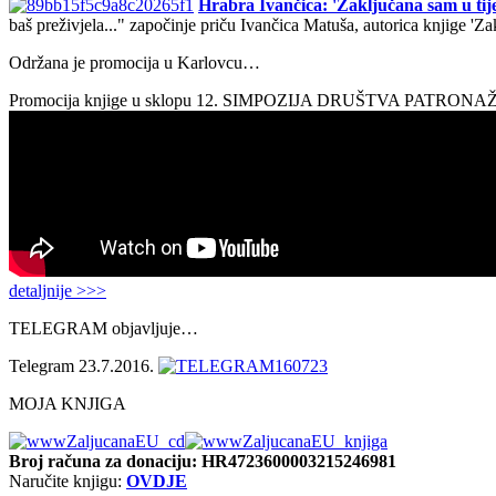
Hrabra Ivančica: 'Zaključana sam u tije
baš preživjela..." započinje priču Ivančica Matuša, autorica knjige 'Z
Održana je promocija u Karlovcu…
Promocija knjige u sklopu 12. SIMPOZIJA DRUŠTVA PATRON
detaljnije >>>
TELEGRAM objavljuje…
Telegram 23.7.2016.
MOJA KNJIGA
Broj računa
za donaciju: HR4723600003215246981
Naručite knjigu:
OVDJE