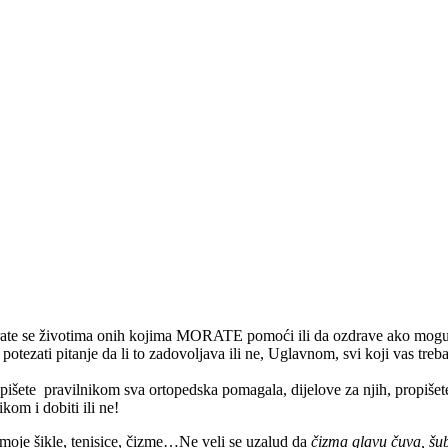
e se životima onih kojima MORATE pomoći ili da ozdrave ako mogu ili 
potezati pitanje da li to zadovoljava ili ne, Uglavnom, svi koji vas tr
 Propišete pravilnikom sva ortopedska pomagala, dijelove za njih, propiše
kom i dobiti ili ne!
-moje šikle, tenisice, čizme…Ne veli se uzalud da
čizma glavu čuva, šub