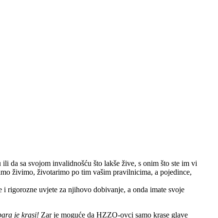
da sa svojom invalidnošću što lakše žive, s onim što ste im vi
ebamo živimo, životarimo po tim vašim pravilnicima, a pojedince,
te i rigorozne uvjete za njihovo dobivanje, a onda imate svoje
ara je krasi!
Zar je moguće da HZZO-ovci samo krase glave