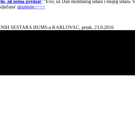
lu, ali nema predaje'
"Evo, uz Dan moždanog udara i mojeg udara. Sad
aključana'
detaljnije>>>>
AŽNIH SESTARA HUMS-a KARLOVAC, petak, 23.9.2016