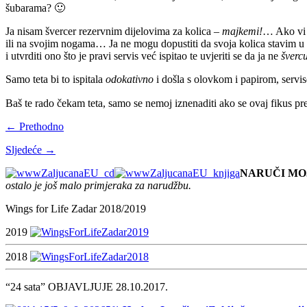
šubarama? 🙂
Ja nisam švercer rezervnim dijelovima za kolica –
majkemi!
… Ako vi n
ili na svojim nogama… Ja ne mogu dopustiti da svoja kolica stavim u 
i utvrditi ono što je pravi servis već ispitao te uvjeriti se da ja ne
šverc
Samo teta bi to ispitala
odokativno
i došla s olovkom i papirom, servi
Baš te rado čekam teta, samo se nemoj iznenaditi ako se ovaj fikus pr
← Prethodno
Sljedeće →
NARUČI MO
ostalo je još malo primjeraka za narudžbu.
Wings for Life Zadar 2018/2019
2019
2018
“24 sata” OBJAVLJUJE 28.10.2017.