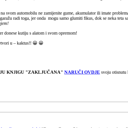
a svom automobilu ne zamijenite gume, akumulator ili imate problema s
garažu radi toga, jer onda mogu samo glumiti fikus, dok se neka teta s
ujem!
ser donese kutiju s alatom i svom opremom!
etvori u – kaktus!! 😀 😀
JU KNJIGU "ZAKLJUČANA"
NARUČI OVDJE
svoju otisnutu