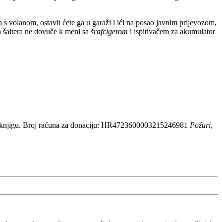
 volanom, ostavit ćete ga u garaži i ići na posao javnim prijevozom,
a šaltera ne dovuče k meni sa
šrafcigerom
i ispitivačem za akumulator
 knjigu. Broj računa za donaciju: HR4723600003215246981
Požuri,