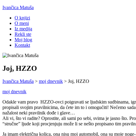
Ivančica Matuša
O knjizi
O meni
Iz medija
Rekli ste
Moj blog
Kontakt
Joj, HZZO
Ivančica Matuša
>
moj dnevnik
>
Joj, HZZO
moj dnevnik
Odakle vam pravo HZZO-ovci poigravati se ljudskim sudbinama, igrat
propisali svojim pravilnicima, da ćete im to i omogućiti! Nećemo sada 
nažalost neki pravilnik dođe i glave…
Ali vi, što vi radite? Oprostite, ali sami po sebi, svima je jasno što.
“stručne” ljude koji procjenjuju može li se nešto propisano tim pravilni
Ja imam električna kolica, ona nisu moj automobil, ona su moje noge