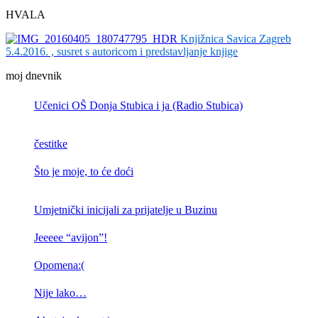
HVALA
Knjižnica Savica Zagreb
5.4.2016. , susret s autoricom i predstavljanje knjige
moj dnevnik
Učenici OŠ Donja Stubica i ja (Radio Stubica)
čestitke
Što je moje, to će doći
Umjetnički inicijali za prijatelje u Buzinu
Jeeeee “avijon”!
Opomena:(
Nije lako…