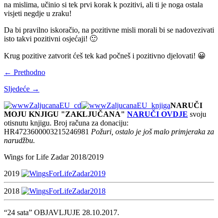
na mislima, učinio si tek prvi korak k pozitivi, ali ti je noga ostala
visjeti negdje u zraku!
Da bi pravilno iskoračio, na pozitivne misli morali bi se nadovezivati
isto takvi pozitivni osjećaji! 🙂
Krug pozitive zatvorit ćeš tek kad počneš i pozitivno djelovati! 😀
← Prethodno
Sljedeće →
NARUČI
MOJU KNJIGU "ZAKLJUČANA"
NARUČI OVDJE
svoju
otisnutu knjigu. Broj računa za donaciju:
HR4723600003215246981
Požuri, ostalo je još malo primjeraka za
narudžbu.
Wings for Life Zadar 2018/2019
2019
2018
“24 sata” OBJAVLJUJE 28.10.2017.