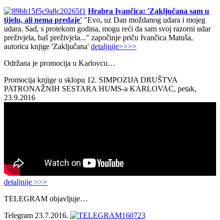
Hrabra Ivančica: 'Zaključana sam u
tijelu, ali nema predaje'
"Evo, uz Dan moždanog udara i mojeg
udara. Sad, s protekom godina, mogu reći da sam svoj razorni udar
preživjela, baš preživjela..." započinje priču Ivančica Matuša,
autorica knjige 'Zaključana'
detaljnije>>>>
Održana je promocija u Karlovcu…
Promocija knjige u sklopu 12. SIMPOZIJA DRUŠTVA
PATRONAŽNIH SESTARA HUMS-a KARLOVAC, petak,
23.9.2016
detaljnije >>>
TELEGRAM objavljuje…
Telegram 23.7.2016.