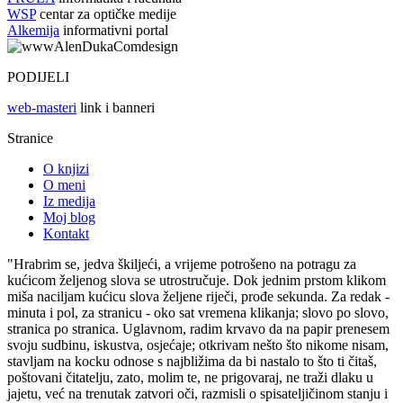
WSP
centar za optičke medije
Alkemija
informativni portal
PODIJELI
web-masteri
link i banneri
Stranice
O knjizi
O meni
Iz medija
Moj blog
Kontakt
"Hrabrim se, jedva škiljeći, a vrijeme potrošeno na potragu za
kućicom željenog slova se utrostručuje. Dok jednim prstom klikom
miša naciljam kućicu slova željene riječi, prođe sekunda. Za redak -
minuta i pol, za stranicu - oko sat vremena klikanja; slovo po slovo,
stranica po stranica. Uglavnom, radim krvavo da na papir prenesem
svoju sudbinu, iskustva, osjećaje; otkrivam nešto što nikome nisam,
stavljam na kocku odnose s najbližima da bi nastalo to što ti čitaš,
poštovani čitatelju, zato, molim te, ne prigovaraj, ne traži dlaku u
jajetu, već na trenutak zatvori oči, razmisli o spisateljičinom stanju i