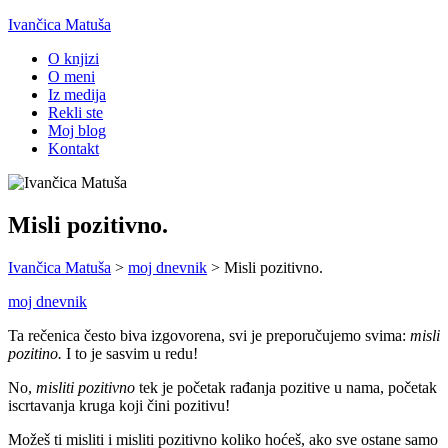
Ivančica Matuša
O knjizi
O meni
Iz medija
Rekli ste
Moj blog
Kontakt
Misli pozitivno.
Ivančica Matuša
>
moj dnevnik
>
Misli pozitivno.
moj dnevnik
Ta rečenica često biva izgovorena, svi je preporučujemo svima:
misli
pozitino.
I to je sasvim u redu!
No,
misliti pozitivno
tek je početak rađanja pozitive u nama, početak
iscrtavanja kruga koji čini pozitivu!
Možeš ti misliti i misliti pozitivno koliko hoćeš, ako sve ostane samo