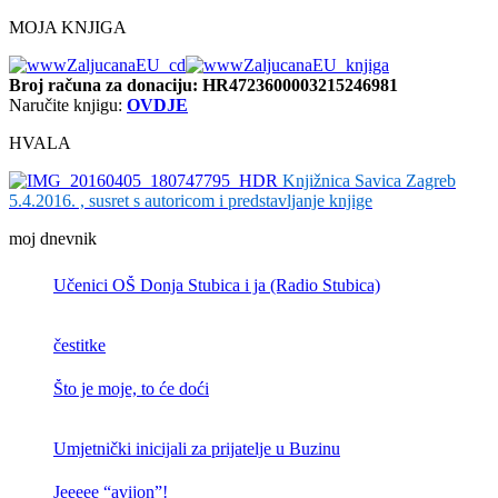
MOJA KNJIGA
Broj računa
za donaciju: HR4723600003215246981
Naručite knjigu:
OVDJE
HVALA
Knjižnica Savica Zagreb
5.4.2016. , susret s autoricom i predstavljanje knjige
moj dnevnik
Učenici OŠ Donja Stubica i ja (Radio Stubica)
čestitke
Što je moje, to će doći
Umjetnički inicijali za prijatelje u Buzinu
Jeeeee “avijon”!