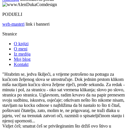
PODIJELI
web-masteri
link i banneri
Stranice
O knjizi
O meni
Iz medija
Moj blog
Kontakt
"Hrabrim se, jedva škiljeći, a vrijeme potrošeno na potragu za
kućicom željenog slova se utrostručuje. Dok jednim prstom klikom
miša naciljam kućicu slova željene riječi, prođe sekunda. Za redak -
minuta i pol, za stranicu - oko sat vremena klikanja; slovo po slovo,
stranica po stranica. Uglavnom, radim krvavo da na papir prenesem
svoju sudbinu, iskustva, osjećaje; otkrivam nešto što nikome nisam,
stavljam na kocku odnose s najbližima da bi nastalo to što ti čitaš,
poštovani čitatelju, zato, molim te, ne prigovaraj, ne traži dlaku u
jajetu, već na trenutak zatvori oči, razmisli o spisateljičinom stanju i
njenoj upornosti...
Vidjet ćeš; smatrat ćeš se privilegiranim što držiš ovo štivo u