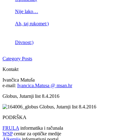
Nije lako…
Ah, taj rukomet:)
Divnost:)
Category Posts
Kontakt
Ivančica Matuša
e-mail:
Ivancica.Matusa @ msan.hr
Globus, Jutarnji list 8.4.2016
Globus, Jutarnji list 8.4.2016
PODRŠKA
FRULA
informatika i računala
WSP
centar za optičke medije
Alkemija
informativni portal