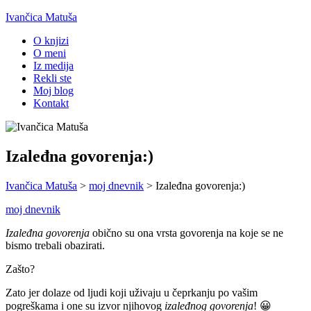
Ivančica Matuša
O knjizi
O meni
Iz medija
Rekli ste
Moj blog
Kontakt
Izaleđna govorenja:)
Ivančica Matuša
>
moj dnevnik
>
Izaleđna govorenja:)
moj dnevnik
Izaleđna govorenja
obično su ona vrsta govorenja na koje se ne
bismo trebali obazirati.
Zašto?
Zato jer dolaze od ljudi koji uživaju u čeprkanju po vašim
pogreškama i one su izvor njihovog
izaleđnog govorenja
! 😀