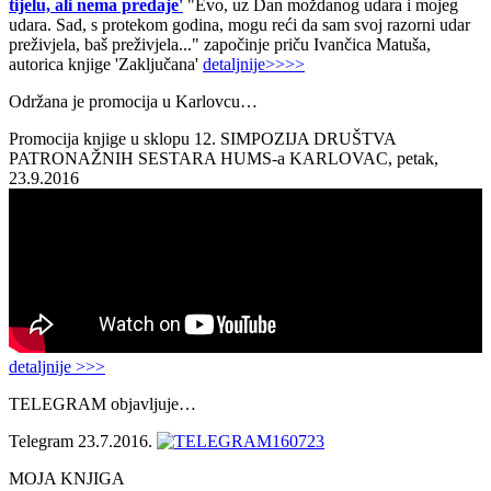
tijelu, ali nema predaje'
"Evo, uz Dan moždanog udara i mojeg
udara. Sad, s protekom godina, mogu reći da sam svoj razorni udar
preživjela, baš preživjela..." započinje priču Ivančica Matuša,
autorica knjige 'Zaključana'
detaljnije>>>>
Održana je promocija u Karlovcu…
Promocija knjige u sklopu 12. SIMPOZIJA DRUŠTVA
PATRONAŽNIH SESTARA HUMS-a KARLOVAC, petak,
23.9.2016
detaljnije >>>
TELEGRAM objavljuje…
Telegram 23.7.2016.
MOJA KNJIGA