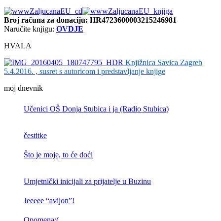
Broj računa
za donaciju: HR4723600003215246981
Naručite knjigu:
OVDJE
HVALA
Knjižnica Savica Zagreb
5.4.2016. , susret s autoricom i predstavljanje knjige
moj dnevnik
Učenici OŠ Donja Stubica i ja (Radio Stubica)
čestitke
Što je moje, to će doći
Umjetnički inicijali za prijatelje u Buzinu
Jeeeee “avijon”!
Opomena:(