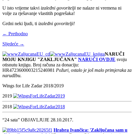
U isto vrijeme takvi
izaleđni govoritelji
ne nalaze ni vremena ni
volje za rješavanje vlastitih pogrešaka!
Grdni neki ljudi, ti
izaleđni govoritelji!
← Prethodno
Sljedeće →
NARUČI
MOJU KNJIGU "ZAKLJUČANA"
NARUČI OVDJE
svoju
otisnutu knjigu. Broj računa za donaciju:
HR4723600003215246981
Požuri, ostalo je još malo primjeraka za
narudžbu.
Wings for Life Zadar 2018/2019
2019
2018
“24 sata” OBJAVLJUJE 28.10.2017.
Hrabra Ivančica: 'Zaključana sam u