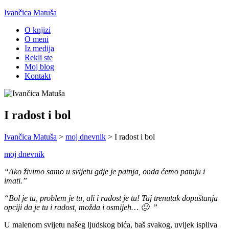
Ivančica Matuša
O knjizi
O meni
Iz medija
Rekli ste
Moj blog
Kontakt
I radost i bol
Ivančica Matuša
>
moj dnevnik
>
I radost i bol
moj dnevnik
“Ako živimo samo u svijetu gdje je patnja, onda ćemo patnju i
imati.”
“Bol je tu, problem je tu, ali i radost je tu! Taj trenutak dopuštanja
opciji da je tu i radost, možda i osmijeh… 🙂 ”
U malenom svijetu našeg ljudskog bića, baš svakog, uvijek ispliva