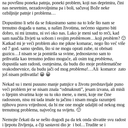
na površinu poneka patnja, poneki problem, koji nas deprimira, čini
nas nesretnim, nezadovoljnima pa i boli, sačuvaj Bože neke
ozbiljnije patnje i problema…
Dopustimo li sebi da se fokusiramo samo na to loše što nam se
trenutno događa u nama, u našim životima, nećemo sigurno biti
dobro, ni mi iznutra, ni svi oko nas. Lako je meni sad to reći, kad
sam naučila živjeti sa sobom i svojim
problemom
…koji
problem
? 🙂
Katkad mi je veći problem ako me pikne komarac, nego što već više
od 7 god. samo sjedim, što si ne mogu oprati zube, ni obrisati
guzicu…I nisam se ja pomirila sa svime, jednostavno sam to
prihvatila kao trenutno jedino moguće, ali osim tog
problema
,
dopustila sam radosti, osmjesima, da budu dio moje problematične
svakodnevnice, da budu jači od mog
problema
!…Ali komarce zato
još nisam prihvatila! 😀 😀
Nekad su i meni puuuno manje patnjice u životu predstavljale puno
veći problem jer se nisam znala “odmaknuti”, jesam izvana, ali misli
o lijepim stvarima koje su tu oko mene, u meni, koje me čine
radosnom, nisu mi tada imale tu jačinu i nisam mogla razumjeti
njihovu pravu vrijednost, da bi me one mogle udaljiti od nekog mog
trenutnog problema, najvećeg na svijetu. 🙂
Nemojte čekati da se nešto dogodi pa da tek onda shvatite svu radost
i ljepotu življenja, a čiji sastavni dio je i bol…Trudite se i