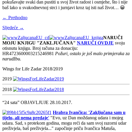
pokušavajte svaki dan pustiti u svoj život radost i osmjehe, što i nije
baš lako u svakodnevnoj strci i jurnjavi kroz taj isti naš život… 😀
← Prethodno
Sljedeće →
NARUČI
MOJU KNJIGU "ZAKLJUČANA"
NARUČI OVDJE
svoju
otisnutu knjigu. Broj računa za donaciju:
HR4723600003215246981
Požuri, ostalo je još malo primjeraka za
narudžbu.
Wings for Life Zadar 2018/2019
2019
2018
“24 sata” OBJAVLJUJE 28.10.2017.
Hrabra Ivančica: 'Zaključana sam u
tijelu, ali nema predaje'
"Evo, uz Dan moždanog udara i mojeg
udara. Sad, s protekom godina, mogu reći da sam svoj razorni udar
preživjela, baš preživjela..." započinje priču Ivančica Matuša,