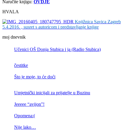
Naručite knjigu:
OVDJE
HVALA
Knjižnica Savica Zagreb
5.4.2016. , susret s autoricom i predstavljanje knjige
moj dnevnik
Učenici OŠ Donja Stubica i ja (Radio Stubica)
čestitke
Što je moje, to će doći
Umjetnički inicijali za prijatelje u Buzinu
Jeeeee “avijon”!
Opomena:(
Nije lako…