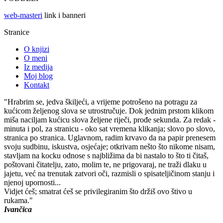
web-masteri
link i banneri
Stranice
O knjizi
O meni
Iz medija
Moj blog
Kontakt
"Hrabrim se, jedva škiljeći, a vrijeme potrošeno na potragu za
kućicom željenog slova se utrostručuje. Dok jednim prstom klikom
miša naciljam kućicu slova željene riječi, prođe sekunda. Za redak -
minuta i pol, za stranicu - oko sat vremena klikanja; slovo po slovo,
stranica po stranica. Uglavnom, radim krvavo da na papir prenesem
svoju sudbinu, iskustva, osjećaje; otkrivam nešto što nikome nisam,
stavljam na kocku odnose s najbližima da bi nastalo to što ti čitaš,
poštovani čitatelju, zato, molim te, ne prigovaraj, ne traži dlaku u
jajetu, već na trenutak zatvori oči, razmisli o spisateljičinom stanju i
njenoj upornosti...
Vidjet ćeš; smatrat ćeš se privilegiranim što držiš ovo štivo u
rukama."
Ivančica