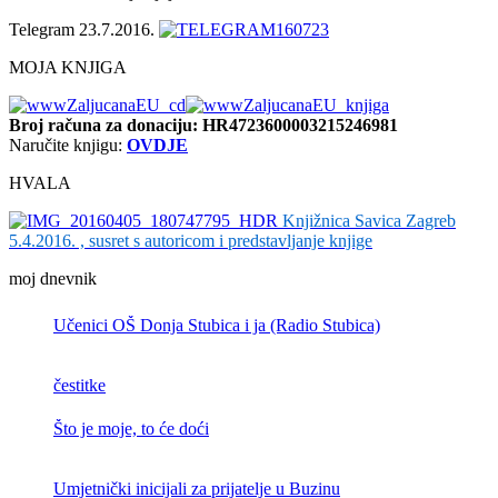
Telegram 23.7.2016.
MOJA KNJIGA
Broj računa
za donaciju: HR4723600003215246981
Naručite knjigu:
OVDJE
HVALA
Knjižnica Savica Zagreb
5.4.2016. , susret s autoricom i predstavljanje knjige
moj dnevnik
Učenici OŠ Donja Stubica i ja (Radio Stubica)
čestitke
Što je moje, to će doći
Umjetnički inicijali za prijatelje u Buzinu