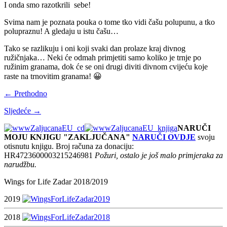
I onda smo razotkrili sebe!
Svima nam je poznata pouka o tome tko vidi čašu polupunu, a tko
polupraznu! A gledaju u istu čašu…
Tako se razlikuju i oni koji svaki dan prolaze kraj divnog
ružičnjaka… Neki će odmah primjetiti samo koliko je trnje po
ružinim granama, dok će se oni drugi diviti divnom cvijeću koje
raste na trnovitim granama! 😀
← Prethodno
Sljedeće →
NARUČI
MOJU KNJIGU "ZAKLJUČANA"
NARUČI OVDJE
svoju
otisnutu knjigu. Broj računa za donaciju:
HR4723600003215246981
Požuri, ostalo je još malo primjeraka za
narudžbu.
Wings for Life Zadar 2018/2019
2019
2018