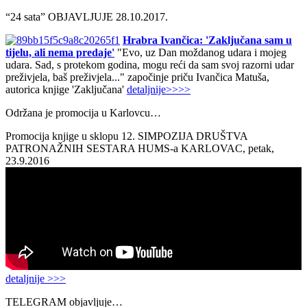
“24 sata” OBJAVLJUJE 28.10.2017.
Hrabra Ivančica: 'Zaključana sam u
tijelu, ali nema predaje'
"Evo, uz Dan moždanog udara i mojeg
udara. Sad, s protekom godina, mogu reći da sam svoj razorni udar
preživjela, baš preživjela..." započinje priču Ivančica Matuša,
autorica knjige 'Zaključana'
detaljnije>>>>
Održana je promocija u Karlovcu…
Promocija knjige u sklopu 12. SIMPOZIJA DRUŠTVA
PATRONAŽNIH SESTARA HUMS-a KARLOVAC, petak,
23.9.2016
detaljnije >>>
TELEGRAM objavljuje…