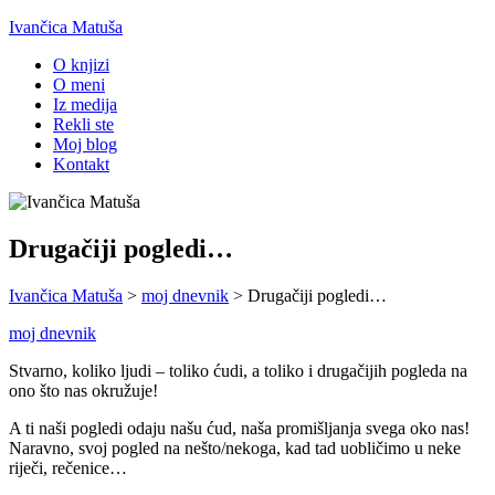
Ivančica Matuša
O knjizi
O meni
Iz medija
Rekli ste
Moj blog
Kontakt
Drugačiji pogledi…
Ivančica Matuša
>
moj dnevnik
>
Drugačiji pogledi…
moj dnevnik
Stvarno, koliko ljudi – toliko ćudi, a toliko i drugačijih pogleda na
ono što nas okružuje!
A ti naši pogledi odaju našu ćud, naša promišljanja svega oko nas!
Naravno, svoj pogled na nešto/nekoga, kad tad uobličimo u neke
riječi, rečenice…