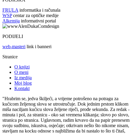
FRULA
informatika i računala
WSP
centar za optičke medije
Alkemija
informativni portal
PODIJELI
web-masteri
link i banneri
Stranice
O knjizi
O meni
Iz medija
Moj blog
Kontakt
"Hrabrim se, jedva škiljeći, a vrijeme potrošeno na potragu za
kućicom željenog slova se utrostručuje. Dok jednim prstom klikom
miša naciljam kućicu slova željene riječi, prođe sekunda. Za redak -
minuta i pol, za stranicu - oko sat vremena klikanja; slovo po slovo,
stranica po stranica. Uglavnom, radim krvavo da na papir prenesem
svoju sudbinu, iskustva, osjećaje; otkrivam nešto što nikome nisam,
stavljam na kocku odnose s najbližima da bi nastalo to što ti čitaš,