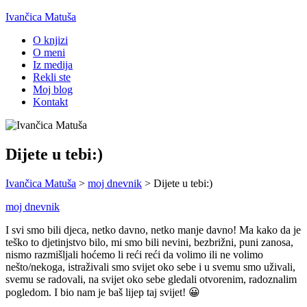
Ivančica Matuša
O knjizi
O meni
Iz medija
Rekli ste
Moj blog
Kontakt
Dijete u tebi:)
Ivančica Matuša
>
moj dnevnik
>
Dijete u tebi:)
moj dnevnik
I svi smo bili djeca, netko davno, netko manje davno! Ma kako da je
teško to djetinjstvo bilo, mi smo bili nevini, bezbrižni, puni zanosa,
nismo razmišljali hoćemo li reći reći da volimo ili ne volimo
nešto/nekoga, istraživali smo svijet oko sebe i u svemu smo uživali,
svemu se radovali, na svijet oko sebe gledali otvorenim, radoznalim
pogledom. I bio nam je baš lijep taj svijet! 😀