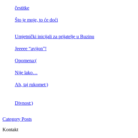
čestitke
Što je moje, to će doći
Umjetnički inicijali za prijatelje u Buzinu
Jeeeee “avijon”!
Opomena:(
Nije lako…
Ah, taj rukomet:)
Divnost:)
Category Posts
Kontakt