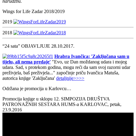
narudžbu.
Wings for Life Zadar 2018/2019
2019
2018
“24 sata” OBJAVLJUJE 28.10.2017.
Hrabra Ivančica: 'Zaključana sam u
tijelu, ali nema predaje'
"Evo, uz Dan moždanog udara i mojeg
udara. Sad, s protekom godina, mogu reći da sam svoj razorni udar
preživjela, baš preživjela..." započinje priču Ivančica Matuša,
autorica knjige 'Zaključana'
detaljnije>>>>
Održana je promocija u Karlovcu…
Promocija knjige u sklopu 12. SIMPOZIJA DRUŠTVA
PATRONAŽNIH SESTARA HUMS-a KARLOVAC, petak,
23.9.2016