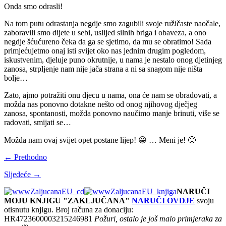
Onda smo odrasli!
Na tom putu odrastanja negdje smo zagubili svoje ružičaste naočale,
zaboravili smo dijete u sebi, uslijed silnih briga i obaveza, a ono
negdje šćućureno čeka da ga se sjetimo, da mu se obratimo! Sada
primjećujetmo onaj isti svijet oko nas jednim drugim pogledom,
iskustvenim, djeluje puno okrutnije, u nama je nestalo onog djetinjeg
zanosa, strpljenje nam nije jača strana a ni sa snagom nije ništa
bolje…
Zato, ajmo potražiti onu djecu u nama, ona će nam se obradovati, a
možda nas ponovno dotakne nešto od onog njihovog dječjeg
zanosa, spontanosti, možda ponovno naučimo manje brinuti, više se
radovati, smijati se…
Možda nam ovaj svijet opet postane lijep! 😀 … Meni je! 🙂
← Prethodno
Sljedeće →
NARUČI
MOJU KNJIGU "ZAKLJUČANA"
NARUČI OVDJE
svoju
otisnutu knjigu. Broj računa za donaciju:
HR4723600003215246981
Požuri, ostalo je još malo primjeraka za