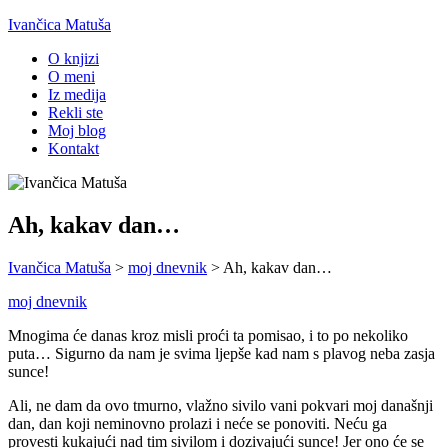
Ivančica Matuša
O knjizi
O meni
Iz medija
Rekli ste
Moj blog
Kontakt
Ah, kakav dan…
Ivančica Matuša
>
moj dnevnik
>
Ah, kakav dan…
moj dnevnik
Mnogima će danas kroz misli proći ta pomisao, i to po nekoliko
puta… Sigurno da nam je svima ljepše kad nam s plavog neba zasja
sunce!
Ali, ne dam da ovo tmurno, vlažno sivilo vani pokvari moj današnji
dan, dan koji neminovno prolazi i neće se ponoviti. Neću ga
provesti kukajući nad tim sivilom i dozivajući sunce! Jer ono će se