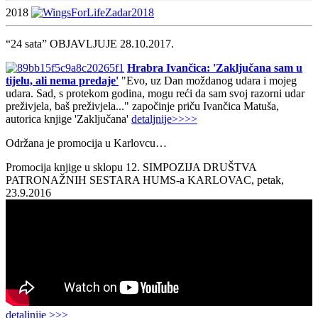
2018
“24 sata” OBJAVLJUJE 28.10.2017.
Hrabra Ivančica: 'Zaključana sam u
tijelu, ali nema predaje'
"Evo, uz Dan moždanog udara i mojeg
udara. Sad, s protekom godina, mogu reći da sam svoj razorni udar
preživjela, baš preživjela..." započinje priču Ivančica Matuša,
autorica knjige 'Zaključana'
detaljnije>>>>
Održana je promocija u Karlovcu…
Promocija knjige u sklopu 12. SIMPOZIJA DRUŠTVA
PATRONAŽNIH SESTARA HUMS-a KARLOVAC, petak,
23.9.2016
detaljnije >>>