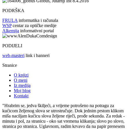
Globus, Jutarnji list 8.4.2016
PODRŠKA
FRULA
informatika i računala
WSP
centar za optičke medije
Alkemija
informativni portal
PODIJELI
web-masteri
link i banneri
Stranice
O knjizi
O meni
Iz medija
Moj blog
Kontakt
"Hrabrim se, jedva škiljeći, a vrijeme potrošeno na potragu za
kućicom željenog slova se utrostručuje. Dok jednim prstom klikom
miša naciljam kućicu slova željene riječi, prođe sekunda. Za redak -
minuta i pol, za stranicu - oko sat vremena klikanja; slovo po slovo,
stranica po stranica. Uglavnom, radim krvavo da na papir prenesem