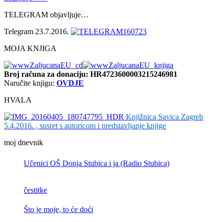
TELEGRAM objavljuje…
Telegram 23.7.2016.
MOJA KNJIGA
Broj računa
za donaciju: HR4723600003215246981
Naručite knjigu:
OVDJE
HVALA
Knjižnica Savica Zagreb
5.4.2016. , susret s autoricom i predstavljanje knjige
moj dnevnik
Učenici OŠ Donja Stubica i ja (Radio Stubica)
čestitke
Što je moje, to će doći