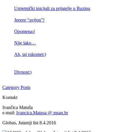
Umjetnički inicijali za prijatelje u Buzinu
Jeeeee “avijon”!
Opomena:(
Nije lako…
Ah, taj rukomet:)
Divnost:)
Category Posts
Kontakt
Ivančica Matuša
e-mail:
Ivancica.Matusa @ msan.hr
Globus, Jutarnji list 8.4.2016