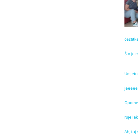
čestitk
Što je 
Umjetnič
Jeeeee 
Opome
Nije l
Ah, taj