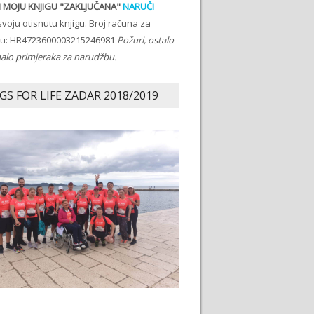
 MOJU KNJIGU "ZAKLJUČANA"
NARUČI
voju otisnutu knjigu. Broj računa za
ju: HR4723600003215246981
Požuri, ostalo
malo primjeraka za narudžbu.
GS FOR LIFE ZADAR 2018/2019