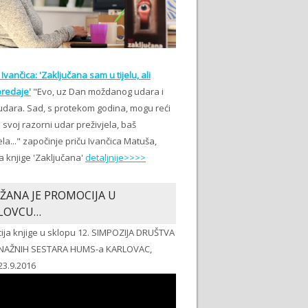
Ivančica: 'Zaključana sam u tijelu, ali
redaje'
"Evo, uz Dan moždanog udara i
udara. Sad, s protekom godina, mogu reći
svoj razorni udar preživjela, baš
ela..." započinje priču Ivančica Matuša,
a knjige 'Zaključana'
detaljnije>>>>
ŽANA JE PROMOCIJA U
LOVCU…
ija knjige u sklopu 12. SIMPOZIJA DRUŠTVA
NAŽNIH SESTARA HUMS-a KARLOVAC,
23.9.2016