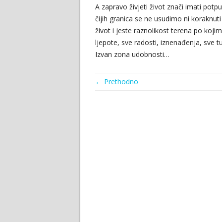
A zapravo živjeti život znači imati po
čijih granica se ne usudimo ni koraknuti
život i jeste raznolikost terena po koji
ljepote, sve radosti, iznenađenja, sve 
Izvan zona udobnosti…
← Prethodno