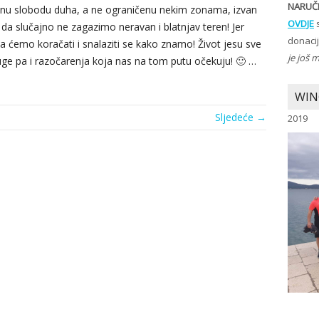
NARUČI
tpunu slobodu duha, a ne ograničenu nekim zonama, izvan
OVDJE
s
 da slučajno ne zagazimo neravan i blatnjav teren! Jer
donaci
ma ćemo koračati i snalaziti se kako znamo! Život jesu sve
je još 
tuge pa i razočarenja koja nas na tom putu očekuju! 🙂 …
WIN
Sljedeće →
2019