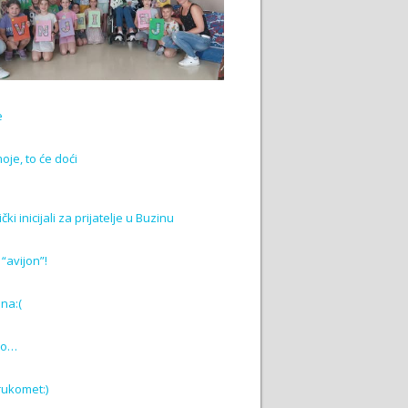
e
moje, to će doći
ki inicijali za prijatelje u Buzinu
“avijon”!
na:(
ako…
 rukomet:)