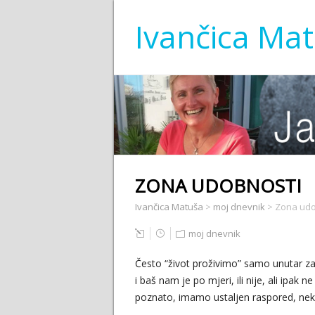
Ivančica Ma
ZONA UDOBNOSTI
Ivančica Matuša
>
moj dnevnik
>
Zona udo
moj dnevnik
Često “život proživimo” samo unutar zam
i baš nam je po mjeri, ili nije, ali ipak 
poznato, imamo ustaljen raspored, nek