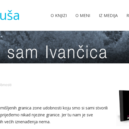
tuša
O KNJIZI
O MENI
IZ MEDIJA
R
bnosti
išljenih granica zone udobnosti koju smo si sami stvorili
ne prijeđemo nikad njezine granice. Jer tu nam je sve
ih većih iznenađenja nema.