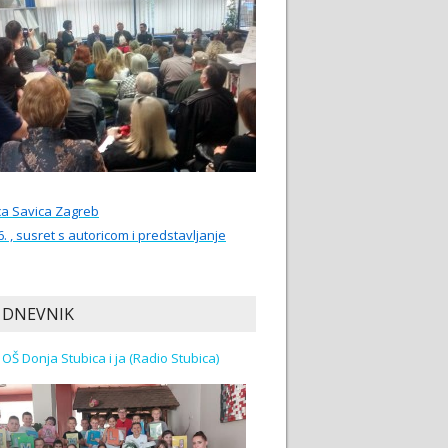
ca Savica Zagreb
6. , susret s autoricom i predstavljanje
 DNEVNIK
Učenici OŠ Donja Stubica i ja (Radio Stubica)