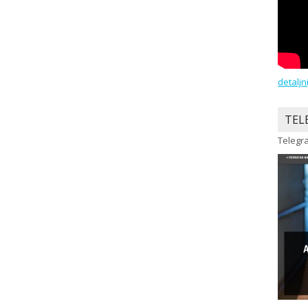
detaljn
TEL
Telegra