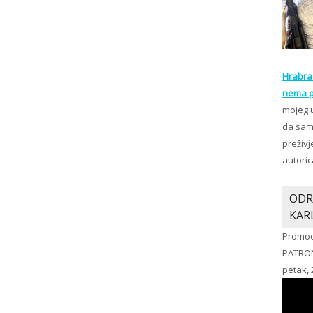
Hrabra 
nema p
mojeg 
da sam 
preživj
autoric
ODR
KAR
Promoc
PATRO
petak, 