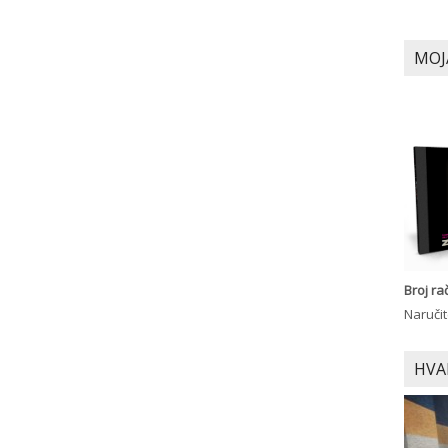
MOJ
Broj r
Naručit
HVA