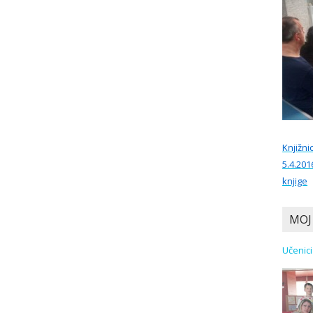
Knjižni
5.4.201
knjige
MOJ