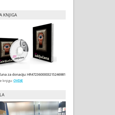
A KNJIGA
ačuna
za donaciju: HR4723600003215246981
e knjigu:
OVDJE
LA