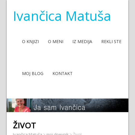
Ivančica Matuša
O KNJIZI
O MENI
IZ MEDIJA
REKLI STE
MOJ BLOG
KONTAKT
ŽIVOT
Ivančica Matuša
>
moj dnevnik
>
Život