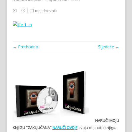
moj dnevnik
← Prethodno
Sljedeće →
NARUČI MOJU
KNJIGU "ZAKLJUČANA"
NARUČI OVDJE
svoju otisnutu knjigu.