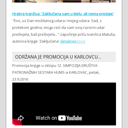
Hrabra Ivančica: 'Zaključana sam u tijelu, ali nema predaje'
"Evo, uz Dan moždanog udara i mojeg udara. Sad, s
protekom godina, mogu reći da sam svoj razorni udar
preživjela, baš preživjela..." započinje priču Ivančica Matuša,
autorica knjige 'Zaključana'
detaljnije>>>>
ODRŽANA JE PROMOCIJA U KARLOVCU…
Promocija knjige u sklopu 12. SIMPOZIJA DRUŠTVA
PATRONAŽNIH SESTARA HUMS-a KARLOVAC, petak,
23.9.2016