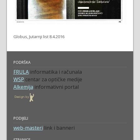
Globus, Jutarnji list 8.4.2016
PODRŠKA
FRULA
informatika i računala
WSP
centar za optičke medije
Alkemija
informativni portal
PODIJELI
web-masteri
link i banneri
STRANICE