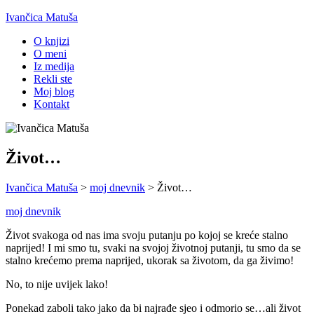
Ivančica Matuša
O knjizi
O meni
Iz medija
Rekli ste
Moj blog
Kontakt
Život…
Ivančica Matuša
>
moj dnevnik
>
Život…
moj dnevnik
Život svakoga od nas ima svoju putanju po kojoj se kreće stalno
naprijed! I mi smo tu, svaki na svojoj životnoj putanji, tu smo da se
stalno krećemo prema naprijed, ukorak sa životom, da ga živimo!
No, to nije uvijek lako!
Ponekad zaboli tako jako da bi najrađe sjeo i odmorio se…ali život