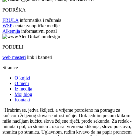
PODRŠKA
FRULA
informatika i računala
WSP
centar za optičke medije
Alkemija
informativni portal
PODIJELI
web-masteri
link i banneri
Stranice
O knjizi
O meni
Iz medija
Moj blog
Kontakt
"Hrabrim se, jedva škiljeći, a vrijeme potrošeno na potragu za
kućicom željenog slova se utrostručuje. Dok jednim prstom klikom
miša naciljam kućicu slova željene riječi, prođe sekunda. Za redak -
minuta i pol, za stranicu - oko sat vremena klikanja; slovo po slovo,
stranica po stranica. Uglavnom, radim krvavo da na papir prenesem