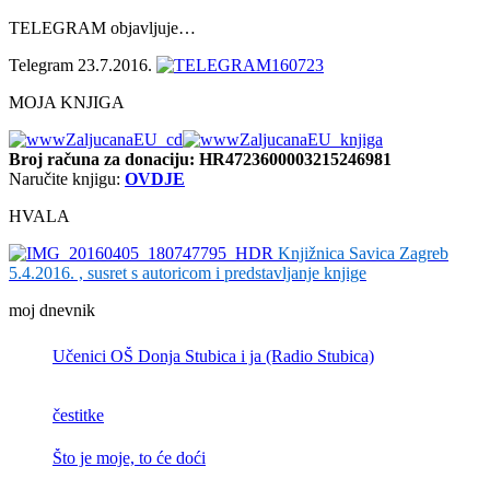
TELEGRAM objavljuje…
Telegram 23.7.2016.
MOJA KNJIGA
Broj računa
za donaciju: HR4723600003215246981
Naručite knjigu:
OVDJE
HVALA
Knjižnica Savica Zagreb
5.4.2016. , susret s autoricom i predstavljanje knjige
moj dnevnik
Učenici OŠ Donja Stubica i ja (Radio Stubica)
čestitke
Što je moje, to će doći