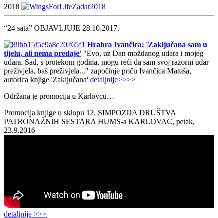
2018
“24 sata” OBJAVLJUJE 28.10.2017.
Hrabra Ivančica: 'Zaključana sam u
tijelu, ali nema predaje'
"Evo, uz Dan moždanog udara i mojeg
udara. Sad, s protekom godina, mogu reći da sam svoj razorni udar
preživjela, baš preživjela..." započinje priču Ivančica Matuša,
autorica knjige 'Zaključana'
detaljnije>>>>
Održana je promocija u Karlovcu…
Promocija knjige u sklopu 12. SIMPOZIJA DRUŠTVA
PATRONAŽNIH SESTARA HUMS-a KARLOVAC, petak,
23.9.2016
detaljnije >>>