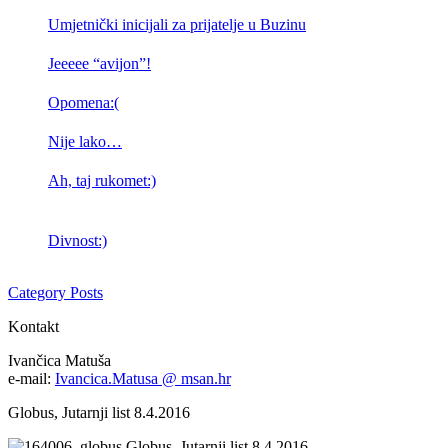
Umjetnički inicijali za prijatelje u Buzinu
Jeeeee “avijon”!
Opomena:(
Nije lako…
Ah, taj rukomet:)
Divnost:)
Category Posts
Kontakt
Ivančica Matuša
e-mail:
Ivancica.Matusa @ msan.hr
Globus, Jutarnji list 8.4.2016
Globus, Jutarnji list 8.4.2016