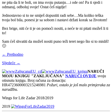
ne pita da li te boli, on ima svoju putanju…i ode on! Pa ti sjedi i
odmaraj, odboluj svoje! Ostat ćeš nigdje!
Jednostavno si to ne smiješ dopustiti radi sebe…Ma koliko teška
tvoja bol bila, ponesi je sa sobom i nastavi držati korak sa životom!
Bez brige, niti će ti je on pomoći nositi, a neće te ni pitati možeš li ti
to!
Sam ćeš shvatiti da možeš nositi puno teži teret nego što si to misliš!
🙂
← Prethodno
Sljedeće →
NARUČI
MOJU KNJIGU "ZAKLJUČANA"
NARUČI OVDJE
svoju
otisnutu knjigu. Broj računa za donaciju:
HR4723600003215246981
Požuri, ostalo je još malo primjeraka za
narudžbu.
Wings for Life Zadar 2018/2019
2019