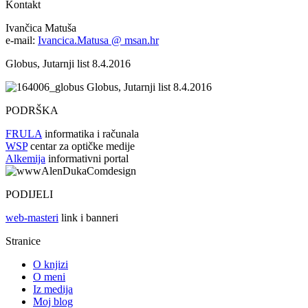
Kontakt
Ivančica Matuša
e-mail:
Ivancica.Matusa @ msan.hr
Globus, Jutarnji list 8.4.2016
Globus, Jutarnji list 8.4.2016
PODRŠKA
FRULA
informatika i računala
WSP
centar za optičke medije
Alkemija
informativni portal
PODIJELI
web-masteri
link i banneri
Stranice
O knjizi
O meni
Iz medija
Moj blog