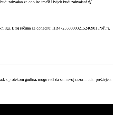
vo, budi zahvalan za ono što imaš! Uvijek budi zahvalan! 🙂
 knjigu. Broj računa za donaciju: HR4723600003215246981
Požuri,
, s protekom godina, mogu reći da sam svoj razorni udar preživjela,