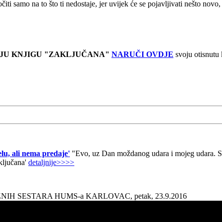
očiti samo na to što ti nedostaje, jer uvijek će se pojavljivati nešto no
JU KNJIGU "ZAKLJUČANA"
NARUČI OVDJE
svoju otisnutu
lu, ali nema predaje'
"Evo, uz Dan moždanog udara i mojeg udara. Sad
aključana'
detaljnije>>>>
AŽNIH SESTARA HUMS-a KARLOVAC, petak, 23.9.2016