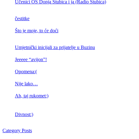
Učenici OŠ Donja Stubica i ja (Radio Stubica)
čestitke
Što je moje, to će doći
Umjetnički inicijali za prijatelje u Buzinu
Jeeeee “avijon”!
Opomena:(
Nije lako…
Ah, taj rukomet:)
Divnost:)
Category Posts