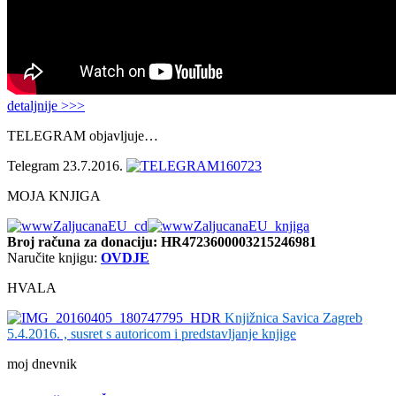
detaljnije >>>
TELEGRAM objavljuje…
Telegram 23.7.2016.
MOJA KNJIGA
Broj računa
za donaciju: HR4723600003215246981
Naručite knjigu:
OVDJE
HVALA
Knjižnica Savica Zagreb
5.4.2016. , susret s autoricom i predstavljanje knjige
moj dnevnik