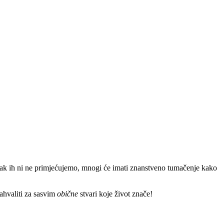
ak ih ni ne primjećujemo, mnogi će imati znanstveno tumačenje kako
ahvaliti za sasvim
obične
stvari koje život znače!