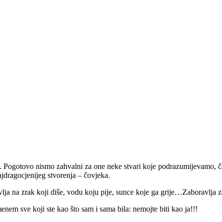
. Pogotovo nismo zahvalni za one neke stvari koje podrazumijevamo, č
ajdragocjenijeg stvorenja – čovjeka.
lja na zrak koji diše, vodu koju pije, sunce koje ga grije…Zaboravlja z
menem sve koji ste kao što sam i sama bila: nemojte biti kao ja!!!