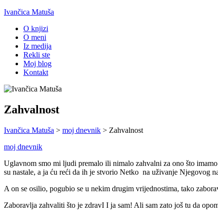
Ivančica Matuša
O knjizi
O meni
Iz medija
Rekli ste
Moj blog
Kontakt
Zahvalnost
Ivančica Matuša
>
moj dnevnik
>
Zahvalnost
moj dnevnik
Uglavnom smo mi ljudi premalo ili nimalo zahvalni za ono što imamo
su nastale, a ja ću reći da ih je stvorio Netko na uživanje Njegovog n
A on se osilio, pogubio se u nekim drugim vrijednostima, tako zaborav
Zaboravlja zahvaliti što je zdravI I ja sam! Ali sam zato još tu da opo