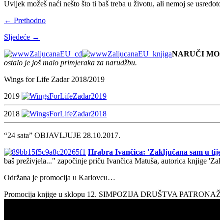
Uvijek možeš naći nešto što ti baš treba u životu, ali nemoj se usredot
← Prethodno
Sljedeće →
NARUČI MO
ostalo je još malo primjeraka za narudžbu.
Wings for Life Zadar 2018/2019
2019
2018
“24 sata” OBJAVLJUJE 28.10.2017.
Hrabra Ivančica: 'Zaključana sam u tije
baš preživjela..." započinje priču Ivančica Matuša, autorica knjige 'Z
Održana je promocija u Karlovcu…
Promocija knjige u sklopu 12. SIMPOZIJA DRUŠTVA PATRON