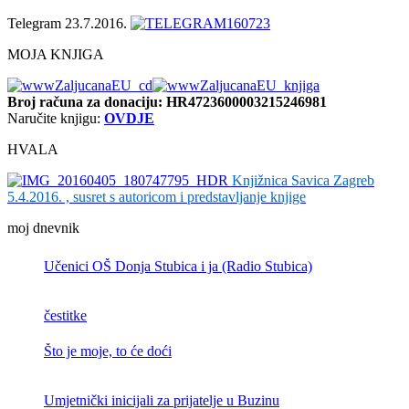
Telegram 23.7.2016.
MOJA KNJIGA
Broj računa
za donaciju: HR4723600003215246981
Naručite knjigu:
OVDJE
HVALA
Knjižnica Savica Zagreb
5.4.2016. , susret s autoricom i predstavljanje knjige
moj dnevnik
Učenici OŠ Donja Stubica i ja (Radio Stubica)
čestitke
Što je moje, to će doći
Umjetnički inicijali za prijatelje u Buzinu