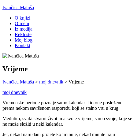
Ivančica Matuša
O knjizi
O meni
Iz medija
Rekli ste
Moj blog
Kontakt
Vrijeme
Ivančica Matuša
>
moj dnevnik
>
Vrijeme
moj dnevnik
Vremenske periode poznaje samo kalendar. I to one posložene
prema nekom savršenom rasporedu koji se stalno vrti u krug.
Međutim, svaki stvarni život ima svoje vrijeme, samo svoje, koje se
ne može složiti u neki kalendar.
Jer, nekad nam dani prolete ko’ minute, nekad minute traju