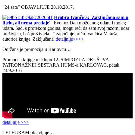
“24 sata” OBJAVLJUJE 28.10.2017.
Hrabra Ivančica: 'Zaključana sam u
tijelu, ali nema predaje'
"Evo, uz Dan moždanog udara i mojeg
udara. Sad, s protekom godina, mogu reći da sam svoj razorni udar
preživjela, baš preživjela..." započinje priču Ivančica Matuša,
autorica knjige 'Zaključana'
detaljnije>>>>
Održana je promocija u Karlovcu…
Promocija knjige u sklopu 12. SIMPOZIJA DRUŠTVA
PATRONAŽNIH SESTARA HUMS-a KARLOVAC, petak,
23.9.2016
detaljnije >>>
TELEGRAM objavljuje…