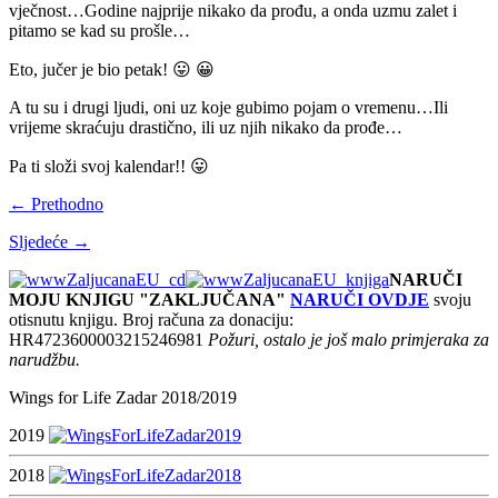
vječnost…Godine najprije nikako da prođu, a onda uzmu zalet i
pitamo se kad su prošle…
Eto, jučer je bio petak! 😛 😀
A tu su i drugi ljudi, oni uz koje gubimo pojam o vremenu…Ili
vrijeme skraćuju drastično, ili uz njih nikako da prođe…
Pa ti složi svoj kalendar!! 😛
← Prethodno
Sljedeće →
NARUČI
MOJU KNJIGU "ZAKLJUČANA"
NARUČI OVDJE
svoju
otisnutu knjigu. Broj računa za donaciju:
HR4723600003215246981
Požuri, ostalo je još malo primjeraka za
narudžbu.
Wings for Life Zadar 2018/2019
2019
2018