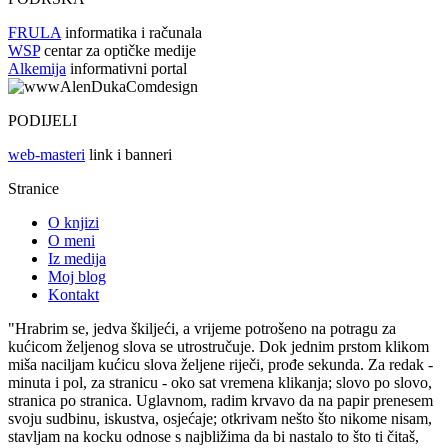
FRULA
informatika i računala
WSP
centar za optičke medije
Alkemija
informativni portal
PODIJELI
web-masteri
link i banneri
Stranice
O knjizi
O meni
Iz medija
Moj blog
Kontakt
"Hrabrim se, jedva škiljeći, a vrijeme potrošeno na potragu za
kućicom željenog slova se utrostručuje. Dok jednim prstom klikom
miša naciljam kućicu slova željene riječi, prođe sekunda. Za redak -
minuta i pol, za stranicu - oko sat vremena klikanja; slovo po slovo,
stranica po stranica. Uglavnom, radim krvavo da na papir prenesem
svoju sudbinu, iskustva, osjećaje; otkrivam nešto što nikome nisam,
stavljam na kocku odnose s najbližima da bi nastalo to što ti čitaš,