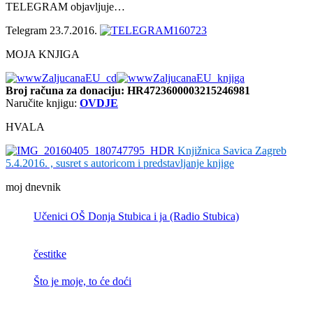
TELEGRAM objavljuje…
Telegram 23.7.2016.
MOJA KNJIGA
Broj računa
za donaciju: HR4723600003215246981
Naručite knjigu:
OVDJE
HVALA
Knjižnica Savica Zagreb
5.4.2016. , susret s autoricom i predstavljanje knjige
moj dnevnik
Učenici OŠ Donja Stubica i ja (Radio Stubica)
čestitke
Što je moje, to će doći