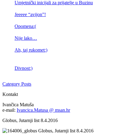
Umjetnički inicijali za prijatelje u Buzinu
Jeeeee “avijon”!
Opomena:(
Nije lako…
Ah, taj rukomet:)
Divnost:)
Category Posts
Kontakt
Ivančica Matuša
e-mail:
Ivancica.Matusa @ msan.hr
Globus, Jutarnji list 8.4.2016
Globus, Jutarnji list 8.4.2016