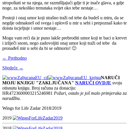
stropoštati se na njega, ne razmišljajući gdje ti je inače glava, a gdje
noge, za nekoliko trenutaka svijet oko tebe nestaje…
Postoji i onaj umor koji strašno traži od tebe da budeš u miru, da se
negdje odmakneš od svega i uploviš u mir u sebi i prepoznaš kako te
doista iscjeljuje i umor nestaje…
Mogu vam reći da je puno lakše prebroditi umor koji te baci u krevet
i izliječi snom, nego zadovoljiti onaj umor koji traži od tebe da
pronađeš mir u sebi da bi se odmorio! 🙂
← Prethodno
Sljedeće →
NARUČI
MOJU KNJIGU "ZAKLJUČANA"
NARUČI OVDJE
svoju
otisnutu knjigu. Broj računa za donaciju:
HR4723600003215246981
Požuri, ostalo je još malo primjeraka za
narudžbu.
Wings for Life Zadar 2018/2019
2019
2018