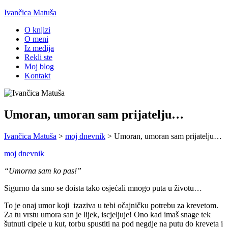
Ivančica Matuša
O knjizi
O meni
Iz medija
Rekli ste
Moj blog
Kontakt
Umoran, umoran sam prijatelju…
Ivančica Matuša
>
moj dnevnik
>
Umoran, umoran sam prijatelju…
moj dnevnik
“Umorna sam ko pas!”
Sigurno da smo se doista tako osjećali mnogo puta u životu…
To je onaj umor koji izaziva u tebi očajničku potrebu za krevetom.
Za tu vrstu umora san je lijek, iscjeljuje! Ono kad imaš snage tek
šutnuti cipele u kut, torbu spustiti na pod negdje na putu do kreveta i