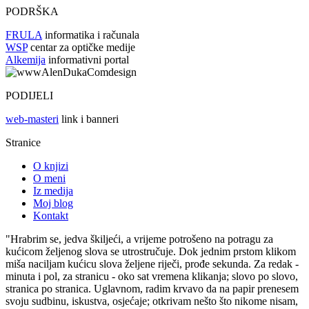
PODRŠKA
FRULA
informatika i računala
WSP
centar za optičke medije
Alkemija
informativni portal
PODIJELI
web-masteri
link i banneri
Stranice
O knjizi
O meni
Iz medija
Moj blog
Kontakt
"Hrabrim se, jedva škiljeći, a vrijeme potrošeno na potragu za
kućicom željenog slova se utrostručuje. Dok jednim prstom klikom
miša naciljam kućicu slova željene riječi, prođe sekunda. Za redak -
minuta i pol, za stranicu - oko sat vremena klikanja; slovo po slovo,
stranica po stranica. Uglavnom, radim krvavo da na papir prenesem
svoju sudbinu, iskustva, osjećaje; otkrivam nešto što nikome nisam,