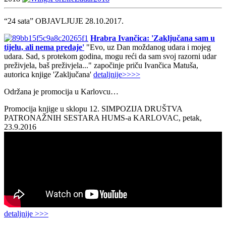
“24 sata” OBJAVLJUJE 28.10.2017.
Hrabra Ivančica: 'Zaključana sam u
tijelu, ali nema predaje'
"Evo, uz Dan moždanog udara i mojeg
udara. Sad, s protekom godina, mogu reći da sam svoj razorni udar
preživjela, baš preživjela..." započinje priču Ivančica Matuša,
autorica knjige 'Zaključana'
detaljnije>>>>
Održana je promocija u Karlovcu…
Promocija knjige u sklopu 12. SIMPOZIJA DRUŠTVA
PATRONAŽNIH SESTARA HUMS-a KARLOVAC, petak,
23.9.2016
detaljnije >>>