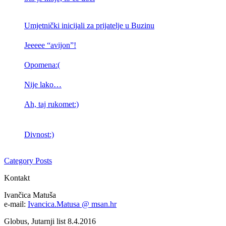
Umjetnički inicijali za prijatelje u Buzinu
Jeeeee “avijon”!
Opomena:(
Nije lako…
Ah, taj rukomet:)
Divnost:)
Category Posts
Kontakt
Ivančica Matuša
e-mail:
Ivancica.Matusa @ msan.hr
Globus, Jutarnji list 8.4.2016