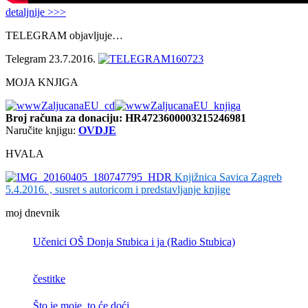
detaljnije >>>
TELEGRAM objavljuje…
Telegram 23.7.2016.
MOJA KNJIGA
Broj računa
za donaciju: HR4723600003215246981
Naručite knjigu:
OVDJE
HVALA
Knjižnica Savica Zagreb
5.4.2016. , susret s autoricom i predstavljanje knjige
moj dnevnik
Učenici OŠ Donja Stubica i ja (Radio Stubica)
čestitke
Što je moje, to će doći