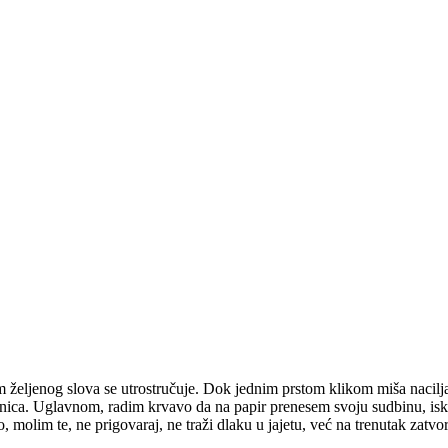
m željenog slova se utrostručuje. Dok jednim prstom klikom miša nacilja
tranica. Uglavnom, radim krvavo da na papir prenesem svoju sudbinu, is
to, molim te, ne prigovaraj, ne traži dlaku u jajetu, već na trenutak zatvor