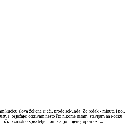
m kućicu slova željene riječi, prođe sekunda. Za redak - minuta i pol,
kustva, osjećaje; otkrivam nešto što nikome nisam, stavljam na kocku
i oči, razmisli o spisateljičinom stanju i njenoj upornosti...