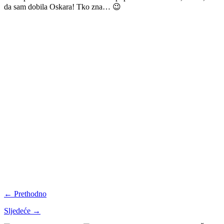
da sam dobila Oskara! Tko zna… 😉
← Prethodno
Sljedeće →