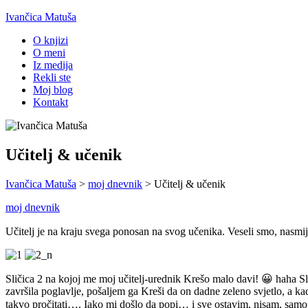
Ivančica Matuša
O knjizi
O meni
Iz medija
Rekli ste
Moj blog
Kontakt
Učitelj & učenik
Ivančica Matuša
>
moj dnevnik
>
Učitelj & učenik
moj dnevnik
Učitelj je na kraju svega ponosan na svog učenika. Veseli smo, nasm
Sličica 2 na kojoj me moj učitelj-urednik Krešo malo davi! 😀 haha S
završila poglavlje, pošaljem ga Kreši da on dadne zeleno svjetlo, a kad
takvo pročitati…. Iako mi došlo da popi… i sve ostavim, nisam, samo s