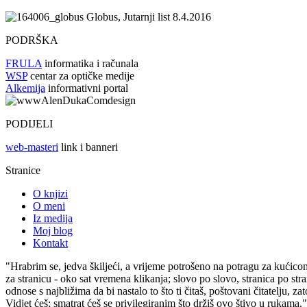
Globus, Jutarnji list 8.4.2016
PODRŠKA
FRULA
informatika i računala
WSP
centar za optičke medije
Alkemija
informativni portal
PODIJELI
web-masteri
link i banneri
Stranice
O knjizi
O meni
Iz medija
Moj blog
Kontakt
"Hrabrim se, jedva škiljeći, a vrijeme potrošeno na potragu za kućico
za stranicu - oko sat vremena klikanja; slovo po slovo, stranica po s
odnose s najbližima da bi nastalo to što ti čitaš, poštovani čitatelju, za
Vidjet ćeš; smatrat ćeš se privilegiranim što držiš ovo štivo u rukama."