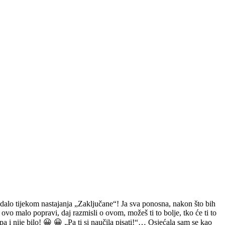
edalo tijekom nastajanja „Zaključane“! Ja sva ponosna, nakon što bih
ovo malo popravi, daj razmisli o ovom, možeš ti to bolje, tko će ti to
a i nije bilo! 😀 😀 „Pa ti si naučila pisati!“… Osjećala sam se kao