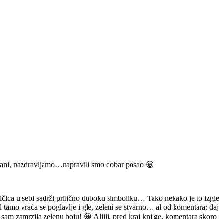
ijani, nazdravljamo…napravili smo dobar posao 😀
ličica u sebi sadrži prilično duboku simboliku… Tako nekako je to izgl
 tamo vraća se poglavlje i gle, zeleni se stvarno… al od komentara: daj 
am zamrzila zelenu boju! 😀 Aliiii, pred kraj knjige, komentara skoro p