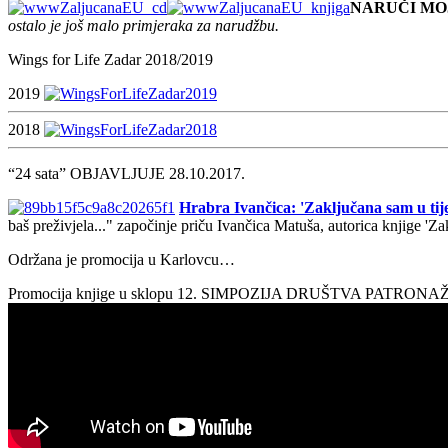
NARUČI MO
ostalo je još malo primjeraka za narudžbu.
Wings for Life Zadar 2018/2019
2019
2018
“24 sata” OBJAVLJUJE 28.10.2017.
Hrabra Ivančica: 'Zaključana sam u tije
baš preživjela..." započinje priču Ivančica Matuša, autorica knjige 'Z
Održana je promocija u Karlovcu…
Promocija knjige u sklopu 12. SIMPOZIJA DRUŠTVA PATRON