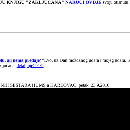
JU KNJIGU "ZAKLJUČANA"
NARUČI OVDJE
svoju otisnutu
lu, ali nema predaje'
"Evo, uz Dan moždanog udara i mojeg udara. Sad
aključana'
detaljnije>>>>
AŽNIH SESTARA HUMS-a KARLOVAC, petak, 23.9.2016