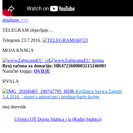
detaljnije >>>
TELEGRAM objavljuje…
Telegram 23.7.2016.
MOJA KNJIGA
Broj računa
za donaciju: HR4723600003215246981
Naručite knjigu:
OVDJE
HVALA
Knjižnica Savica Zagreb
5.4.2016. , susret s autoricom i predstavljanje knjige
moj dnevnik
Učenici OŠ Donja Stubica i ja (Radio Stubica)