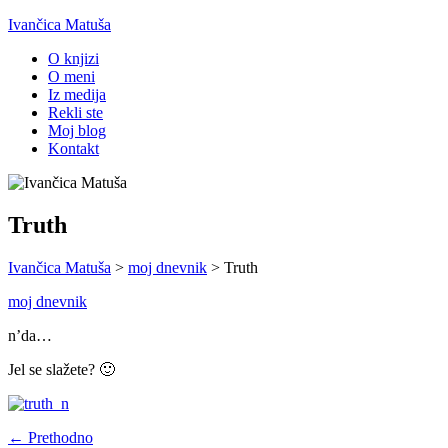
Ivančica Matuša
O knjizi
O meni
Iz medija
Rekli ste
Moj blog
Kontakt
Truth
Ivančica Matuša
>
moj dnevnik
>
Truth
moj dnevnik
n’da…
Jel se slažete? 🙂
← Prethodno