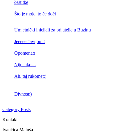
čestitke
Što je moje, to će doći
Umjetnički inicijali za prijatelje u Buzinu
Jeeeee “avijon”!
Opomena:(
Nije lako…
Ah, taj rukomet:)
Divnost:)
Category Posts
Kontakt
Ivančica Matuša