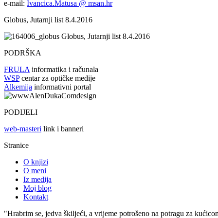
e-mail:
Ivancica.Matusa @ msan.hr
Globus, Jutarnji list 8.4.2016
Globus, Jutarnji list 8.4.2016
PODRŠKA
FRULA
informatika i računala
WSP
centar za optičke medije
Alkemija
informativni portal
PODIJELI
web-masteri
link i banneri
Stranice
O knjizi
O meni
Iz medija
Moj blog
Kontakt
"Hrabrim se, jedva škiljeći, a vrijeme potrošeno na potragu za kućico