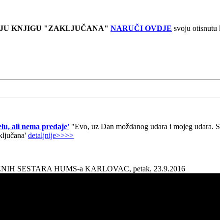
JU KNJIGU "ZAKLJUČANA"
NARUČI OVDJE
svoju otisnutu
lu, ali nema predaje'
"Evo, uz Dan moždanog udara i mojeg udara. Sad
aključana'
detaljnije>>>>
AŽNIH SESTARA HUMS-a KARLOVAC, petak, 23.9.2016