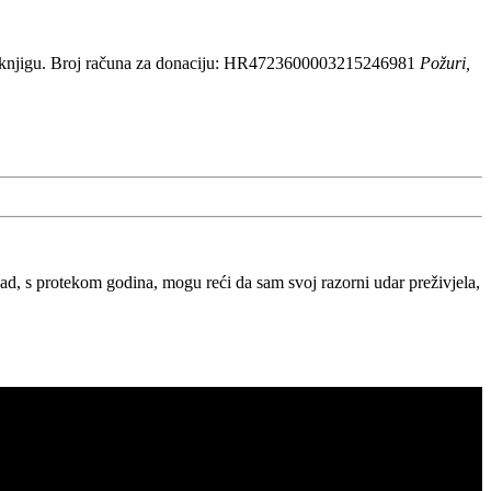
 knjigu. Broj računa za donaciju: HR4723600003215246981
Požuri,
, s protekom godina, mogu reći da sam svoj razorni udar preživjela,