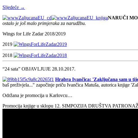
Sljedeće →
NARUČI MO
ostalo je još malo primjeraka za narudžbu.
Wings for Life Zadar 2018/2019
2019
2018
“24 sata” OBJAVLJUJE 28.10.2017.
Hrabra Ivančica: 'Zaključana sam u tije
baš preživjela..." započinje priču Ivančica Matuša, autorica knjige 'Z
Održana je promocija u Karlovcu…
Promocija knjige u sklopu 12. SIMPOZIJA DRUŠTVA PATRON