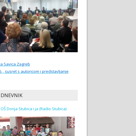
ca Savica Zagreb
6. , susret s autoricom i predstavljanje
 DNEVNIK
Učenici OŠ Donja Stubica i ja (Radio Stubica)