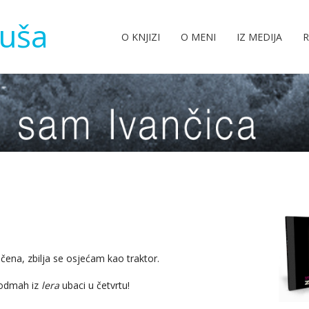
tuša
O KNJIZI
O MENI
IZ MEDIJA
R
ena, zbilja se osjećam kao traktor.
a odmah iz
lera
ubaci u četvrtu!