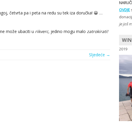
NARUČI
OVDJE
s
goj, četvrta pa i peta na redu su tek iza doručka! 😀 …
donaci
je još 
 ne može ubaciti u
rikverc
, jedino mogu malo
zatrokirati!
WIN
2019
Sljedeće →