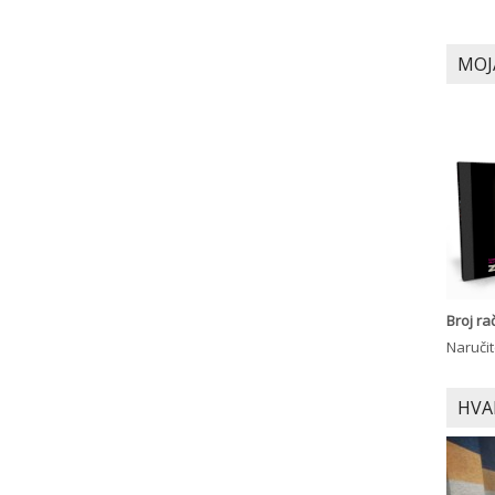
MOJ
Broj r
Naručit
HVA