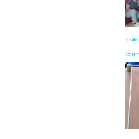
čestitk
Što je 