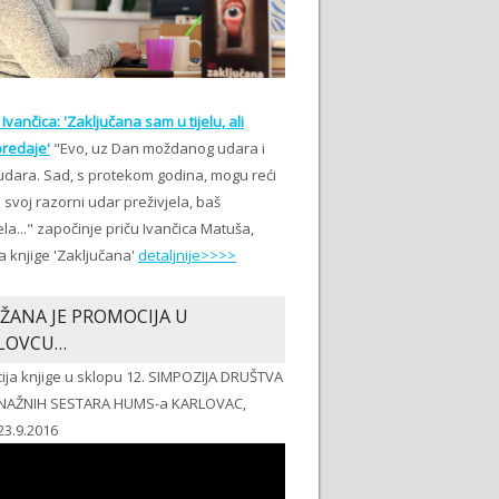
Ivančica: 'Zaključana sam u tijelu, ali
redaje'
"Evo, uz Dan moždanog udara i
udara. Sad, s protekom godina, mogu reći
svoj razorni udar preživjela, baš
ela..." započinje priču Ivančica Matuša,
a knjige 'Zaključana'
detaljnije>>>>
ŽANA JE PROMOCIJA U
LOVCU…
ija knjige u sklopu 12. SIMPOZIJA DRUŠTVA
NAŽNIH SESTARA HUMS-a KARLOVAC,
23.9.2016