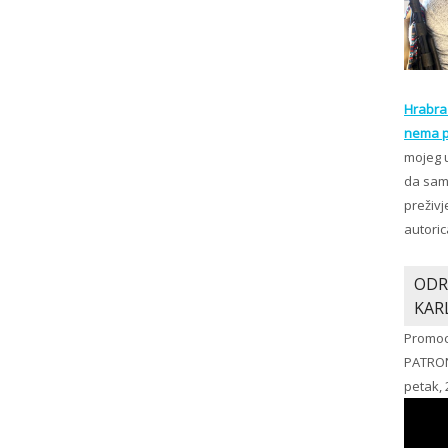
Hrabra 
nema p
mojeg 
da sam 
preživj
autoric
ODR
KAR
Promoc
PATRO
petak, 