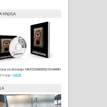
A KNJIGA
ačuna
za donaciju: HR4723600003215246981
e knjigu:
OVDJE
LA