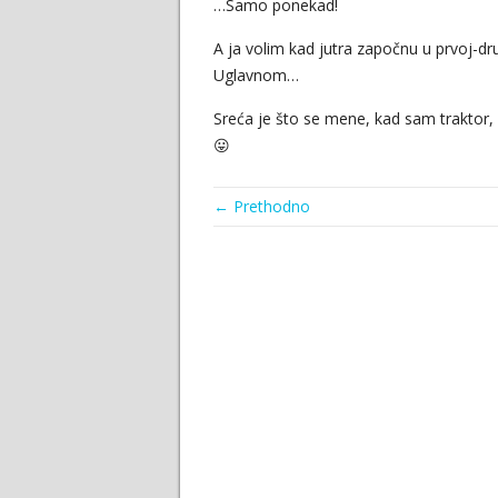
…Samo ponekad!
A ja volim kad jutra započnu u prvoj-dru
Uglavnom…
Sreća je što se mene, kad sam traktor,
😛
← Prethodno