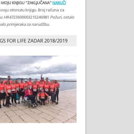
 MOJU KNJIGU "ZAKLJUČANA"
NARUČI
voju otisnutu knjigu. Broj računa za
ju: HR4723600003215246981
Požuri, ostalo
malo primjeraka za narudžbu.
GS FOR LIFE ZADAR 2018/2019