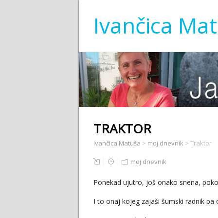
Ivančica Ma
TRAKTOR
Ivančica Matuša
>
moj dnevnik
>
Traktor
moj dnevnik
Ponekad ujutro, još onako snena, pokoč
I to onaj kojeg zajaši šumski radnik p