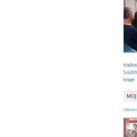
Knjižni
5.4.201
knjige
MOJ