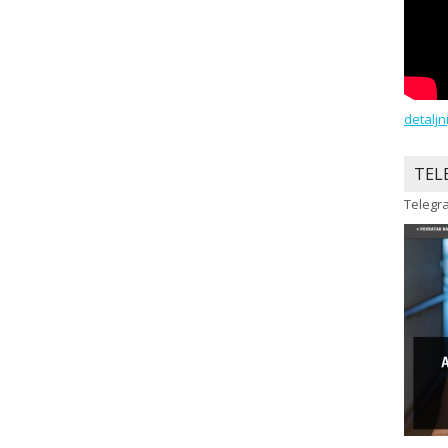
detaljn
TEL
Telegra