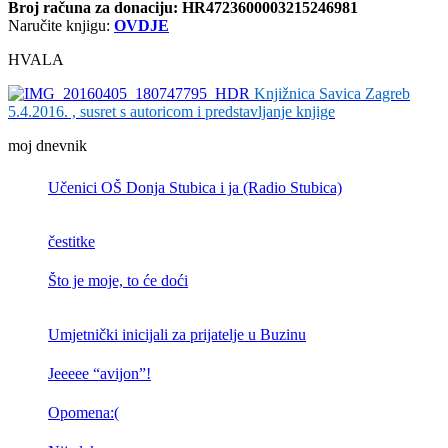
Broj računa
za donaciju: HR4723600003215246981
Naručite knjigu:
OVDJE
HVALA
Knjižnica Savica Zagreb
5.4.2016. , susret s autoricom i predstavljanje knjige
moj dnevnik
Učenici OŠ Donja Stubica i ja (Radio Stubica)
čestitke
Što je moje, to će doći
Umjetnički inicijali za prijatelje u Buzinu
Jeeeee “avijon”!
Opomena:(