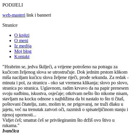
PODIJELI
web-masteri
link i banneri
Stranice
O knjizi
O meni
Iz medija
Moj blog
Kontakt
"Hrabrim se, jedva škiljeći, a vrijeme potrošeno na potragu za
kućicom željenog slova se utrostručuje. Dok jednim prstom klikom
miša naciljam kućicu slova željene riječi, prođe sekunda. Za redak -
minuta i pol, za stranicu - oko sat vremena klikanja; slovo po slovo,
stranica po stranica. Uglavnom, radim krvavo da na papir prenesem
svoju sudbinu, iskustva, osjećaje; otkrivam nešto što nikome nisam,
stavljam na kocku odnose s najbližima da bi nastalo to što ti čitaš,
poštovani čitatelju, zato, molim te, ne prigovaraj, ne traži dlaku u
jajetu, već na trenutak zatvori oči, razmisli o spisateljičinom stanju i
njenoj upornosti...
Vidjet ćeš; smatrat ćeš se privilegiranim što držiš ovo štivo u
rukama."
Ivančica