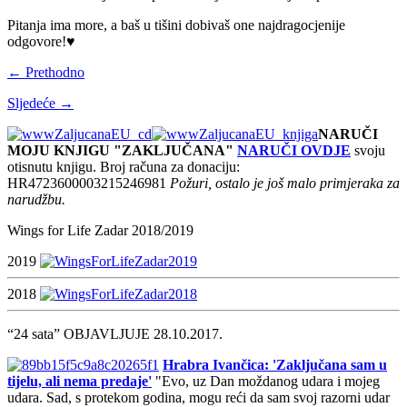
Pitanja ima more, a baš u tišini dobivaš one najdragocjenije
odgovore!♥
← Prethodno
Sljedeće →
NARUČI
MOJU KNJIGU "ZAKLJUČANA"
NARUČI OVDJE
svoju
otisnutu knjigu. Broj računa za donaciju:
HR4723600003215246981
Požuri, ostalo je još malo primjeraka za
narudžbu.
Wings for Life Zadar 2018/2019
2019
2018
“24 sata” OBJAVLJUJE 28.10.2017.
Hrabra Ivančica: 'Zaključana sam u
tijelu, ali nema predaje'
"Evo, uz Dan moždanog udara i mojeg
udara. Sad, s protekom godina, mogu reći da sam svoj razorni udar