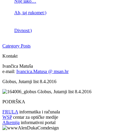
Nije lako…
Ah, taj rukomet:)
Divnost:)
Category Posts
Kontakt
Ivančica Matuša
e-mail:
Ivancica.Matusa @ msan.hr
Globus, Jutarnji list 8.4.2016
Globus, Jutarnji list 8.4.2016
PODRŠKA
FRULA
informatika i računala
WSP
centar za optičke medije
Alkemija
informativni portal