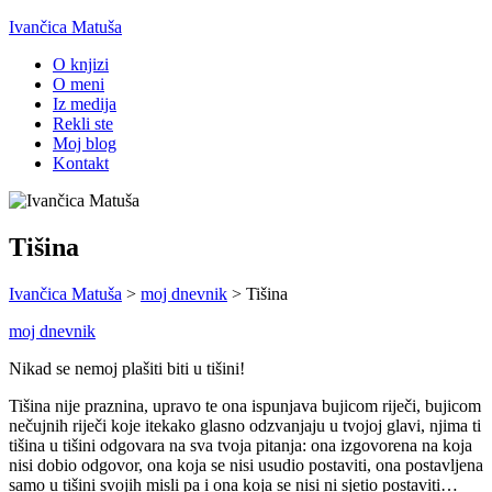
Ivančica Matuša
O knjizi
O meni
Iz medija
Rekli ste
Moj blog
Kontakt
Tišina
Ivančica Matuša
>
moj dnevnik
>
Tišina
moj dnevnik
Nikad se nemoj plašiti biti u tišini!
Tišina nije praznina, upravo te ona ispunjava bujicom riječi, bujicom
nečujnih riječi koje itekako glasno odzvanjaju u tvojoj glavi, njima ti
tišina u tišini odgovara na sva tvoja pitanja: ona izgovorena na koja
nisi dobio odgovor, ona koja se nisi usudio postaviti, ona postavljena
samo u tišini svojih misli pa i ona koja se nisi ni sjetio postaviti…