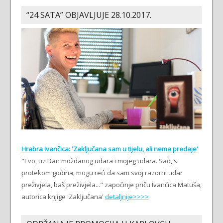
“24 SATA” OBJAVLJUJE 28.10.2017.
Hrabra Ivančica: 'Zaključana sam u tijelu, ali nema predaje'
"Evo, uz Dan moždanog udara i mojeg udara. Sad, s
protekom godina, mogu reći da sam svoj razorni udar
preživjela, baš preživjela..." započinje priču Ivančica Matuša,
autorica knjige 'Zaključana'
detaljnije>>>>