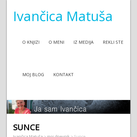
Ivančica Matuša
O KNJIZI
O MENI
IZ MEDIJA
REKLI STE
MOJ BLOG
KONTAKT
SUNCE
Ivančica Matuša
>
moj dnevnik
>
Sunce