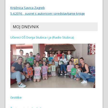
Knjižnica Savica Zagreb
5.4.2016. , susret s autoricom i predstavljanje knjige
MOJ DNEVNIK
Učenici OŠ Donja Stubica i ja (Radio Stubica)
čestitke