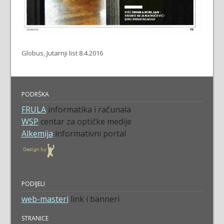
Globus, Jutarnji list 8.4.2016
PODRŠKA
FRULA
informatika i računala
WSP
centar za optičke medije
Alkemija
informativni portal
PODIJELI
web-masteri
link i banneri
STRANICE