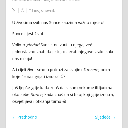
moj dnevnik
U životima svih nas Sunce zauzima važno mjesto!
Sunce i jest život…
Volimo
gledati
Sunce, ne zuriti u njega, već
jednostavno znati da je tu, osjećati njegove zrake kako
nas miluju!
A i cijeli život smo u potrazi za svojim
Suncem
, onim
koje će nas grijati iznutra! 🙂
Još ljepše grije kada znaš da si sam nekome ili ljudima
oko sebe
Sunce,
kada znaš da si ti taj koji grije iznutra,
osvjetljava i otklanja tamu 😀
← Prethodno
Sljedeće →