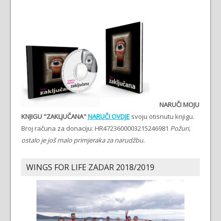
NARUČI MOJU
KNJIGU "ZAKLJUČANA"
NARUČI OVDJE
svoju otisnutu knjigu.
Broj računa za donaciju: HR4723600003215246981
Požuri,
ostalo je još malo primjeraka za narudžbu.
WINGS FOR LIFE ZADAR 2018/2019