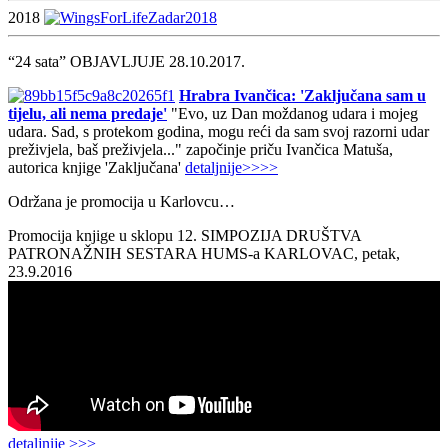
2018
“24 sata” OBJAVLJUJE 28.10.2017.
Hrabra Ivančica: 'Zaključana sam u
tijelu, ali nema predaje'
"Evo, uz Dan moždanog udara i mojeg
udara. Sad, s protekom godina, mogu reći da sam svoj razorni udar
preživjela, baš preživjela..." započinje priču Ivančica Matuša,
autorica knjige 'Zaključana'
detaljnije>>>>
Održana je promocija u Karlovcu…
Promocija knjige u sklopu 12. SIMPOZIJA DRUŠTVA
PATRONAŽNIH SESTARA HUMS-a KARLOVAC, petak,
23.9.2016
detaljnije >>>