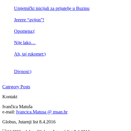
Umjetnički inicijali za prijatelje u Buzinu
Jeeeee “avijon”!
Opomena:(
Nije lako…
Ah, taj rukomet:)
Divnost:)
Category Posts
Kontakt
Ivančica Matuša
e-mail:
Ivancica.Matusa @ msan.hr
Globus, Jutarnji list 8.4.2016