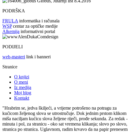
Globus, Jutarnji list 8.4.2016
PODRŠKA
FRULA
informatika i računala
WSP
centar za optičke medije
Alkemija
informativni portal
PODIJELI
web-masteri
link i banneri
Stranice
O knjizi
O meni
Iz medija
Moj blog
Kontakt
"Hrabrim se, jedva škiljeći, a vrijeme potrošeno na potragu za
kućicom željenog slova se utrostručuje. Dok jednim prstom klikom
miša naciljam kućicu slova željene riječi, prođe sekunda. Za redak -
minuta i pol, za stranicu - oko sat vremena klikanja; slovo po slovo,
stranica po stranica. Uglavnom, radim krvavo da na papir prenesem