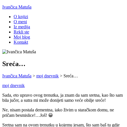
Ivančica Matuša
O knjizi
O meni
Iz medija
Rekli ste
Moj blog
Kontakt
Sreća…
Ivančica Matuša
>
moj dnevnik
>
Sreća…
moj dnevnik
Sada, eto upravo ovog trenutka, ja znam da sam sretna, kao što sam
bila jučer, a sutra mi može donijeti samo veće obilje sreće!
Ne, nisam postala dementna, iako živim u staračkom domu, ne
pričam besmislice!…Još! 😀
Sretna sam na ovom trenutku u kojemu jesam, što sam baš tu gdje