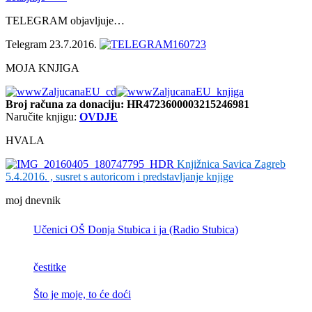
TELEGRAM objavljuje…
Telegram 23.7.2016.
MOJA KNJIGA
Broj računa
za donaciju: HR4723600003215246981
Naručite knjigu:
OVDJE
HVALA
Knjižnica Savica Zagreb
5.4.2016. , susret s autoricom i predstavljanje knjige
moj dnevnik
Učenici OŠ Donja Stubica i ja (Radio Stubica)
čestitke
Što je moje, to će doći