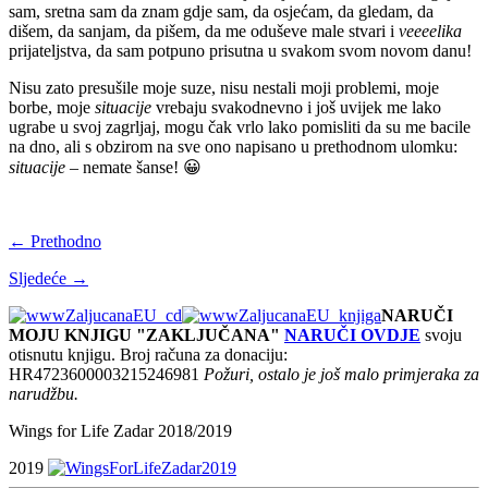
sam, sretna sam da znam gdje sam, da osjećam, da gledam, da
dišem, da sanjam, da pišem, da me oduševe male stvari i
veeeelika
prijateljstva, da sam potpuno prisutna u svakom svom novom danu!
Nisu zato presušile moje suze, nisu nestali moji problemi, moje
borbe, moje
situacije
vrebaju svakodnevno i još uvijek me lako
ugrabe u svoj zagrljaj, mogu čak vrlo lako pomisliti da su me bacile
na dno, ali s obzirom na sve ono napisano u prethodnom ulomku:
situacije
– nemate šanse! 😀
← Prethodno
Sljedeće →
NARUČI
MOJU KNJIGU "ZAKLJUČANA"
NARUČI OVDJE
svoju
otisnutu knjigu. Broj računa za donaciju:
HR4723600003215246981
Požuri, ostalo je još malo primjeraka za
narudžbu.
Wings for Life Zadar 2018/2019
2019