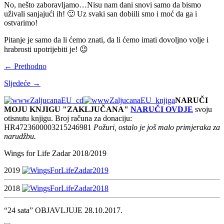
No, nešto zaboravljamo…Nisu nam dani snovi samo da bismo
uživali sanjajući ih! 🙂 Uz svaki san dobiili smo i moć da ga i
ostvarimo!
Pitanje je samo da li ćemo znati, da li ćemo imati dovoljno volje i
hrabrosti upotrijebiti je! 😉
← Prethodno
Sljedeće →
NARUČI
MOJU KNJIGU "ZAKLJUČANA"
NARUČI OVDJE
svoju
otisnutu knjigu. Broj računa za donaciju:
HR4723600003215246981
Požuri, ostalo je još malo primjeraka za
narudžbu.
Wings for Life Zadar 2018/2019
2019
2018
“24 sata” OBJAVLJUJE 28.10.2017.