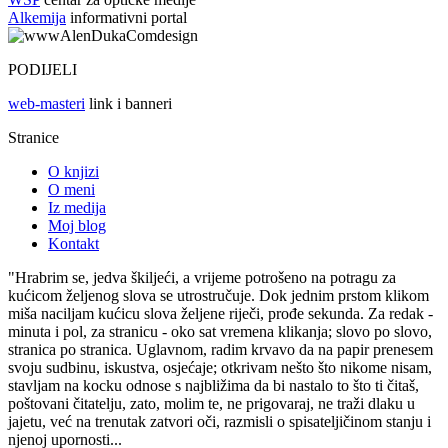
Alkemija
informativni portal
PODIJELI
web-masteri
link i banneri
Stranice
O knjizi
O meni
Iz medija
Moj blog
Kontakt
"Hrabrim se, jedva škiljeći, a vrijeme potrošeno na potragu za
kućicom željenog slova se utrostručuje. Dok jednim prstom klikom
miša naciljam kućicu slova željene riječi, prođe sekunda. Za redak -
minuta i pol, za stranicu - oko sat vremena klikanja; slovo po slovo,
stranica po stranica. Uglavnom, radim krvavo da na papir prenesem
svoju sudbinu, iskustva, osjećaje; otkrivam nešto što nikome nisam,
stavljam na kocku odnose s najbližima da bi nastalo to što ti čitaš,
poštovani čitatelju, zato, molim te, ne prigovaraj, ne traži dlaku u
jajetu, već na trenutak zatvori oči, razmisli o spisateljičinom stanju i
njenoj upornosti...