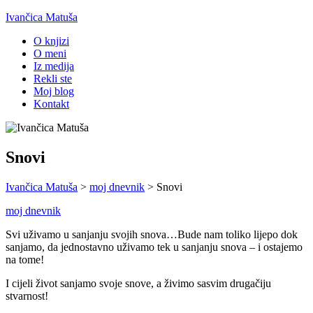
Ivančica Matuša
O knjizi
O meni
Iz medija
Rekli ste
Moj blog
Kontakt
Snovi
Ivančica Matuša
>
moj dnevnik
>
Snovi
moj dnevnik
Svi uživamo u sanjanju svojih snova…Bude nam toliko lijepo dok
sanjamo, da jednostavno uživamo tek u sanjanju snova – i ostajemo
na tome!
I cijeli život sanjamo svoje snove, a živimo sasvim drugačiju
stvarnost!