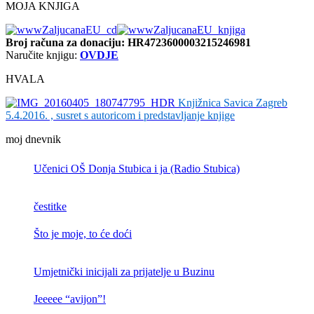
MOJA KNJIGA
Broj računa
za donaciju: HR4723600003215246981
Naručite knjigu:
OVDJE
HVALA
Knjižnica Savica Zagreb
5.4.2016. , susret s autoricom i predstavljanje knjige
moj dnevnik
Učenici OŠ Donja Stubica i ja (Radio Stubica)
čestitke
Što je moje, to će doći
Umjetnički inicijali za prijatelje u Buzinu
Jeeeee “avijon”!