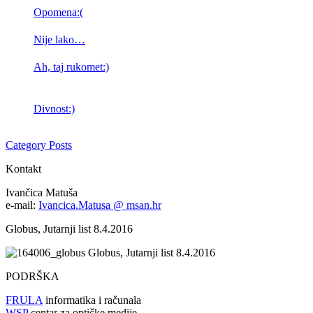
Opomena:(
Nije lako…
Ah, taj rukomet:)
Divnost:)
Category Posts
Kontakt
Ivančica Matuša
e-mail:
Ivancica.Matusa @ msan.hr
Globus, Jutarnji list 8.4.2016
Globus, Jutarnji list 8.4.2016
PODRŠKA
FRULA
informatika i računala
WSP
centar za optičke medije