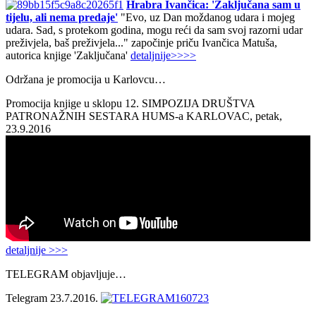
Hrabra Ivančica: 'Zaključana sam u
tijelu, ali nema predaje'
"Evo, uz Dan moždanog udara i mojeg
udara. Sad, s protekom godina, mogu reći da sam svoj razorni udar
preživjela, baš preživjela..." započinje priču Ivančica Matuša,
autorica knjige 'Zaključana'
detaljnije>>>>
Održana je promocija u Karlovcu…
Promocija knjige u sklopu 12. SIMPOZIJA DRUŠTVA
PATRONAŽNIH SESTARA HUMS-a KARLOVAC, petak,
23.9.2016
detaljnije >>>
TELEGRAM objavljuje…
Telegram 23.7.2016.