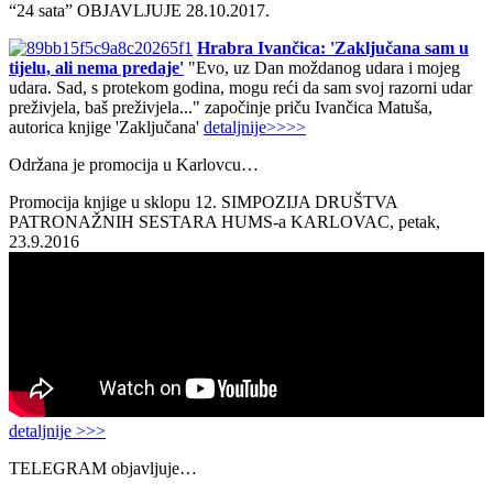
“24 sata” OBJAVLJUJE 28.10.2017.
Hrabra Ivančica: 'Zaključana sam u
tijelu, ali nema predaje'
"Evo, uz Dan moždanog udara i mojeg
udara. Sad, s protekom godina, mogu reći da sam svoj razorni udar
preživjela, baš preživjela..." započinje priču Ivančica Matuša,
autorica knjige 'Zaključana'
detaljnije>>>>
Održana je promocija u Karlovcu…
Promocija knjige u sklopu 12. SIMPOZIJA DRUŠTVA
PATRONAŽNIH SESTARA HUMS-a KARLOVAC, petak,
23.9.2016
detaljnije >>>
TELEGRAM objavljuje…