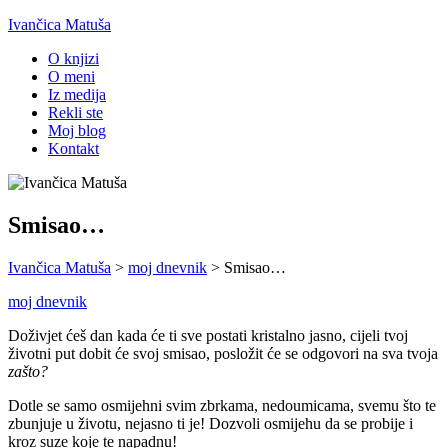
Ivančica Matuša
O knjizi
O meni
Iz medija
Rekli ste
Moj blog
Kontakt
Smisao…
Ivančica Matuša
>
moj dnevnik
>
Smisao…
moj dnevnik
Doživjet ćeš dan kada će ti sve postati kristalno jasno, cijeli tvoj
životni put dobit će svoj smisao, posložit će se odgovori na sva tvoja
zašto?
Dotle se samo osmijehni svim zbrkama, nedoumicama, svemu što te
zbunjuje u životu, nejasno ti je! Dozvoli osmijehu da se probije i
kroz suze koje te napadnu!