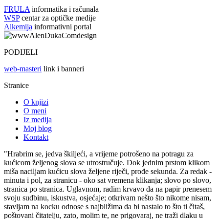
FRULA
informatika i računala
WSP
centar za optičke medije
Alkemija
informativni portal
PODIJELI
web-masteri
link i banneri
Stranice
O knjizi
O meni
Iz medija
Moj blog
Kontakt
"Hrabrim se, jedva škiljeći, a vrijeme potrošeno na potragu za
kućicom željenog slova se utrostručuje. Dok jednim prstom klikom
miša naciljam kućicu slova željene riječi, prođe sekunda. Za redak -
minuta i pol, za stranicu - oko sat vremena klikanja; slovo po slovo,
stranica po stranica. Uglavnom, radim krvavo da na papir prenesem
svoju sudbinu, iskustva, osjećaje; otkrivam nešto što nikome nisam,
stavljam na kocku odnose s najbližima da bi nastalo to što ti čitaš,
poštovani čitatelju, zato, molim te, ne prigovaraj, ne traži dlaku u