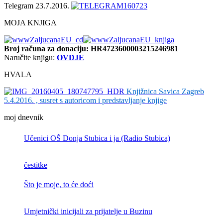
Telegram 23.7.2016.
MOJA KNJIGA
Broj računa
za donaciju: HR4723600003215246981
Naručite knjigu:
OVDJE
HVALA
Knjižnica Savica Zagreb
5.4.2016. , susret s autoricom i predstavljanje knjige
moj dnevnik
Učenici OŠ Donja Stubica i ja (Radio Stubica)
čestitke
Što je moje, to će doći
Umjetnički inicijali za prijatelje u Buzinu