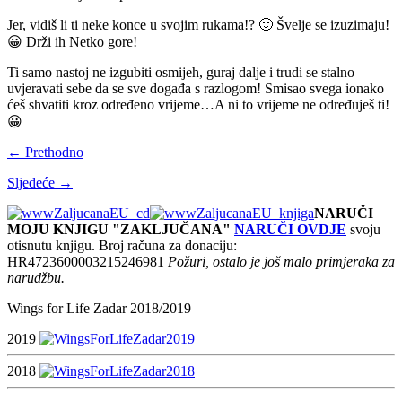
Jer, vidiš li ti neke konce u svojim rukama!? 🙂 Švelje se izuzimaju!
😀 Drži ih Netko gore!
Ti samo nastoj ne izgubiti osmijeh, guraj dalje i trudi se stalno
uvjeravati sebe da se sve događa s razlogom! Smisao svega ionako
ćeš shvatiti kroz određeno vrijeme…A ni to vrijeme ne određuješ ti!
😀
← Prethodno
Sljedeće →
NARUČI
MOJU KNJIGU "ZAKLJUČANA"
NARUČI OVDJE
svoju
otisnutu knjigu. Broj računa za donaciju:
HR4723600003215246981
Požuri, ostalo je još malo primjeraka za
narudžbu.
Wings for Life Zadar 2018/2019
2019
2018