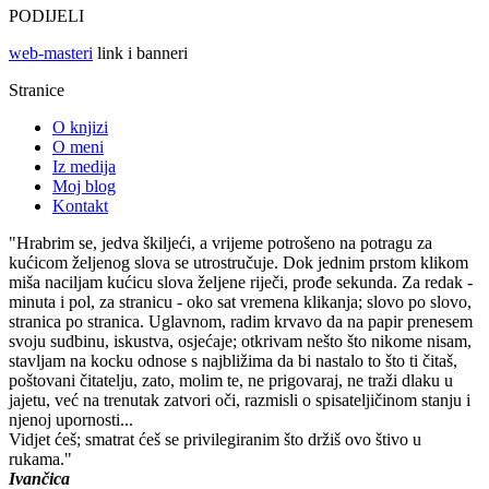
PODIJELI
web-masteri
link i banneri
Stranice
O knjizi
O meni
Iz medija
Moj blog
Kontakt
"Hrabrim se, jedva škiljeći, a vrijeme potrošeno na potragu za
kućicom željenog slova se utrostručuje. Dok jednim prstom klikom
miša naciljam kućicu slova željene riječi, prođe sekunda. Za redak -
minuta i pol, za stranicu - oko sat vremena klikanja; slovo po slovo,
stranica po stranica. Uglavnom, radim krvavo da na papir prenesem
svoju sudbinu, iskustva, osjećaje; otkrivam nešto što nikome nisam,
stavljam na kocku odnose s najbližima da bi nastalo to što ti čitaš,
poštovani čitatelju, zato, molim te, ne prigovaraj, ne traži dlaku u
jajetu, već na trenutak zatvori oči, razmisli o spisateljičinom stanju i
njenoj upornosti...
Vidjet ćeš; smatrat ćeš se privilegiranim što držiš ovo štivo u
rukama."
Ivančica