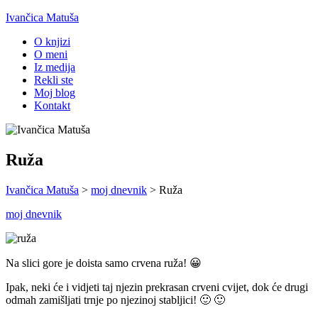
Ivančica Matuša
O knjizi
O meni
Iz medija
Rekli ste
Moj blog
Kontakt
Ruža
Ivančica Matuša
>
moj dnevnik
>
Ruža
moj dnevnik
Na slici gore je doista samo crvena ruža! 😀
Ipak, neki će i vidjeti taj njezin prekrasan crveni cvijet, dok će drugi
odmah zamišljati trnje po njezinoj stabljici! 🙂 🙂