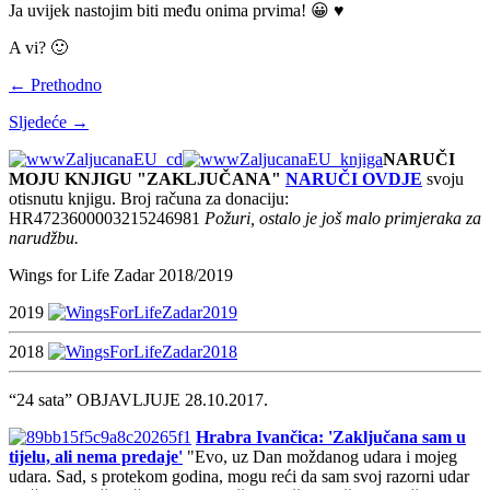
Ja uvijek nastojim biti među onima prvima! 😀 ♥
A vi? 🙂
← Prethodno
Sljedeće →
NARUČI
MOJU KNJIGU "ZAKLJUČANA"
NARUČI OVDJE
svoju
otisnutu knjigu. Broj računa za donaciju:
HR4723600003215246981
Požuri, ostalo je još malo primjeraka za
narudžbu.
Wings for Life Zadar 2018/2019
2019
2018
“24 sata” OBJAVLJUJE 28.10.2017.
Hrabra Ivančica: 'Zaključana sam u
tijelu, ali nema predaje'
"Evo, uz Dan moždanog udara i mojeg
udara. Sad, s protekom godina, mogu reći da sam svoj razorni udar