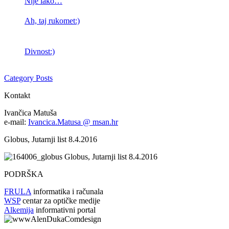
Nije lako…
Ah, taj rukomet:)
Divnost:)
Category Posts
Kontakt
Ivančica Matuša
e-mail:
Ivancica.Matusa @ msan.hr
Globus, Jutarnji list 8.4.2016
Globus, Jutarnji list 8.4.2016
PODRŠKA
FRULA
informatika i računala
WSP
centar za optičke medije
Alkemija
informativni portal