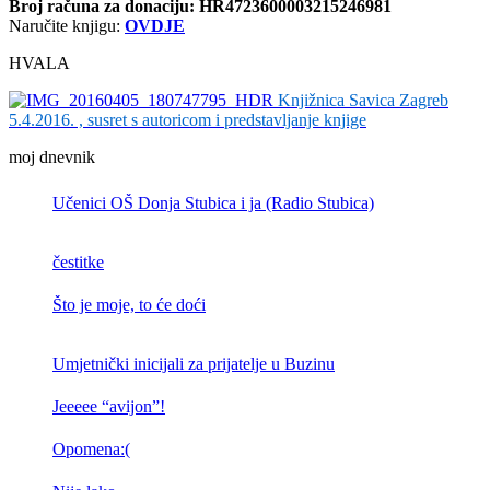
Broj računa
za donaciju: HR4723600003215246981
Naručite knjigu:
OVDJE
HVALA
Knjižnica Savica Zagreb
5.4.2016. , susret s autoricom i predstavljanje knjige
moj dnevnik
Učenici OŠ Donja Stubica i ja (Radio Stubica)
čestitke
Što je moje, to će doći
Umjetnički inicijali za prijatelje u Buzinu
Jeeeee “avijon”!
Opomena:(