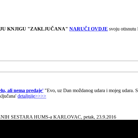
JU KNJIGU "ZAKLJUČANA"
NARUČI OVDJE
svoju otisnutu
lu, ali nema predaje'
"Evo, uz Dan moždanog udara i mojeg udara. Sad
aključana'
detaljnije>>>>
AŽNIH SESTARA HUMS-a KARLOVAC, petak, 23.9.2016