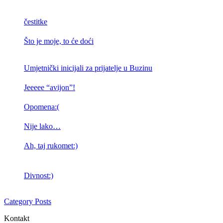
čestitke
Što je moje, to će doći
Umjetnički inicijali za prijatelje u Buzinu
Jeeeee “avijon”!
Opomena:(
Nije lako…
Ah, taj rukomet:)
Divnost:)
Category Posts
Kontakt