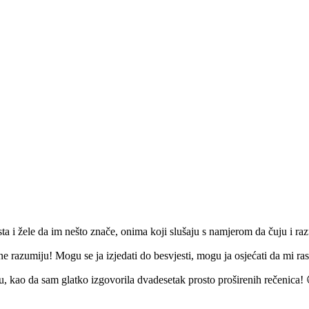
ta i žele da im nešto znače, onima koji slušaju s namjerom da čuju i ra
e razumiju! Mogu se ja izjedati do besvjesti, mogu ja osjećati da mi rast
 kao da sam glatko izgovorila dvadesetak prosto proširenih rečenica! 