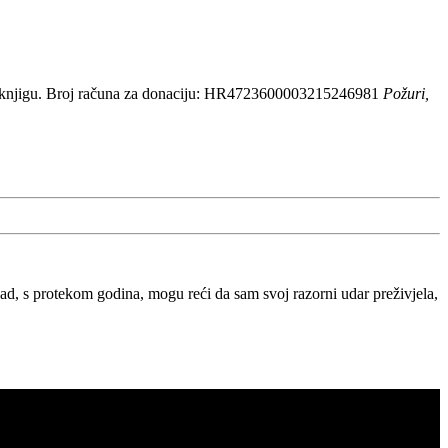
 knjigu. Broj računa za donaciju: HR4723600003215246981
Požuri,
, s protekom godina, mogu reći da sam svoj razorni udar preživjela,