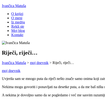
Ivančica Matuša
O knjizi
O meni
Iz medija
Rekli ste
Moj blog
Kontakt
Riječi, riječi…
Ivančica Matuša
>
moj dnevnik
>
Riječi, riječi…
moj dnevnik
Uvjerila sam se mnogo puta da riječi nešto znače samo onima koji zais
Nekima mogu govoriti i ponavljati na desetke puta, a da me baš ništa n
A nekima je dovoljno samo da se pogledamo i već me sasvim razumiju,