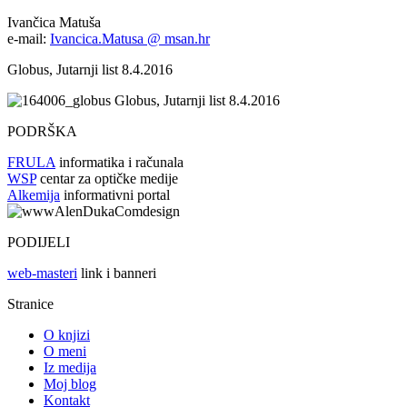
Ivančica Matuša
e-mail:
Ivancica.Matusa @ msan.hr
Globus, Jutarnji list 8.4.2016
Globus, Jutarnji list 8.4.2016
PODRŠKA
FRULA
informatika i računala
WSP
centar za optičke medije
Alkemija
informativni portal
PODIJELI
web-masteri
link i banneri
Stranice
O knjizi
O meni
Iz medija
Moj blog
Kontakt