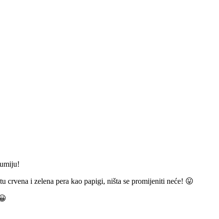
zumiju!
u crvena i zelena pera kao papigi, ništa se promijeniti neće! 😛
😀