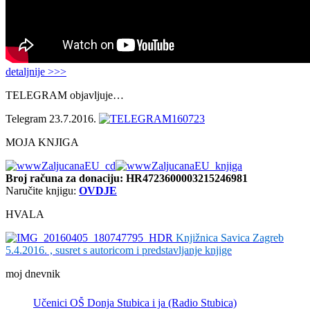
detaljnije >>>
TELEGRAM objavljuje…
Telegram 23.7.2016.
MOJA KNJIGA
Broj računa
za donaciju: HR4723600003215246981
Naručite knjigu:
OVDJE
HVALA
Knjižnica Savica Zagreb
5.4.2016. , susret s autoricom i predstavljanje knjige
moj dnevnik
Učenici OŠ Donja Stubica i ja (Radio Stubica)