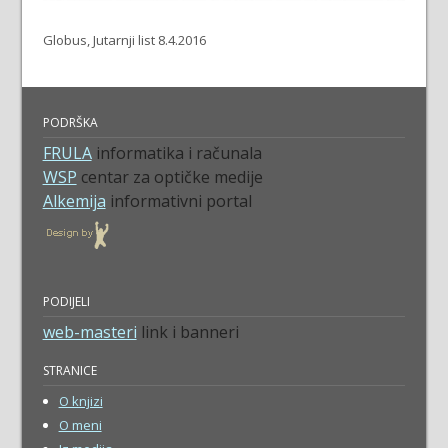
Globus, Jutarnji list 8.4.2016
PODRŠKA
FRULA
informatika i računala
WSP
centar za optičke medije
Alkemija
informativni portal
PODIJELI
web-masteri
link i banneri
STRANICE
O knjizi
O meni