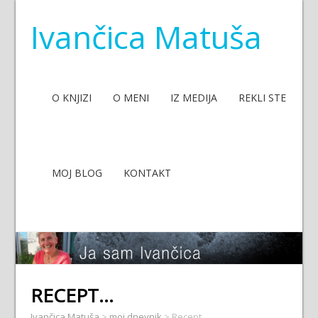
Ivančica Matuša
O KNJIZI
O MENI
IZ MEDIJA
REKLI STE
MOJ BLOG
KONTAKT
RECEPT…
Ivančica Matuša
>
moj dnevnik
>
Recept…