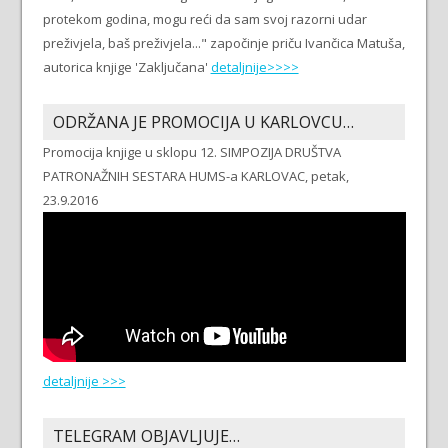
protekom godina, mogu reći da sam svoj razorni udar
preživjela, baš preživjela..." započinje priču Ivančica Matuša,
autorica knjige 'Zaključana'
detaljnije>>>>
ODRŽANA JE PROMOCIJA U KARLOVCU…
Promocija knjige u sklopu 12. SIMPOZIJA DRUŠTVA
PATRONAŽNIH SESTARA HUMS-a KARLOVAC, petak,
23.9.2016
detaljnije >>>
TELEGRAM OBJAVLJUJE…