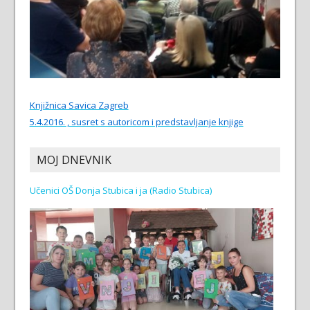
Knjižnica Savica Zagreb
5.4.2016. , susret s autoricom i predstavljanje knjige
MOJ DNEVNIK
Učenici OŠ Donja Stubica i ja (Radio Stubica)