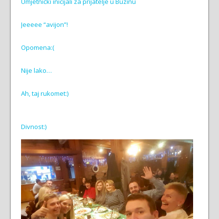
Umjetnički inicijali za prijatelje u Buzinu
Jeeeee “avijon”!
Opomena:(
Nije lako…
Ah, taj rukomet:)
Divnost:)