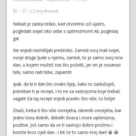
moj dnevnik
Nekad je zaista teško, kad otvorimo oči ujutro,
pogledati svijet oko sebe s optimizmom! Ali, pogledaj
ga!
Ne vrijedi razmišljati preširoko. Zamisli svoj mali svijet,
svoje drage ljude u njemu, zamisli, to je samo svoj novi
dan, u kojem možeš sve što poželiš, jer on je osvanuo
tebi, samo radi tebe, zapamti!
Ipak, da bi ti dan bio onako lijep, kako to zaslužuješ,
potreban ti je recept, i to ne sa sastojcima koje trebaš
vagati! Za taj recept vrijedi pravilo: što više, to bolje!
Znači, treba ti što više osmijeha, iskrenih osmijeha, bar
jedno tona dobrih, debelih živaca i more optimizma,
pozitive. Još samo da se ti sastojci dobro prožmu i
koriste kroz cijeli dan…I bit će to samo tvoj dan! 😀 😀