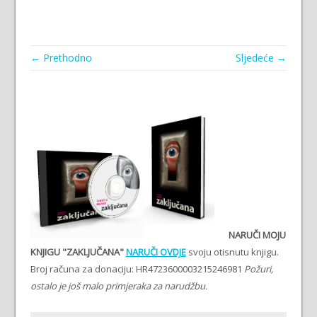
← Prethodno
Sljedeće →
NARUČI MOJU
KNJIGU "ZAKLJUČANA"
NARUČI OVDJE
svoju otisnutu knjigu.
Broj računa za donaciju: HR4723600003215246981
Požuri,
ostalo je još malo primjeraka za narudžbu.