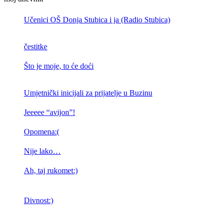
Učenici OŠ Donja Stubica i ja (Radio Stubica)
čestitke
Što je moje, to će doći
Umjetnički inicijali za prijatelje u Buzinu
Jeeeee “avijon”!
Opomena:(
Nije lako…
Ah, taj rukomet:)
Divnost:)