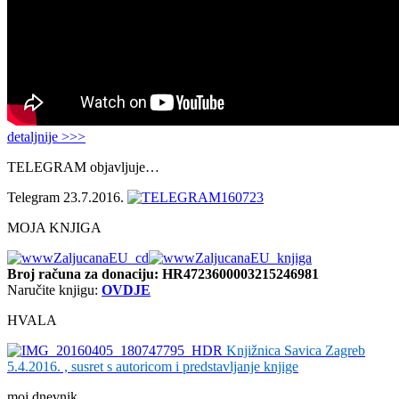
detaljnije >>>
TELEGRAM objavljuje…
Telegram 23.7.2016.
MOJA KNJIGA
Broj računa
za donaciju: HR4723600003215246981
Naručite knjigu:
OVDJE
HVALA
Knjižnica Savica Zagreb
5.4.2016. , susret s autoricom i predstavljanje knjige
moj dnevnik