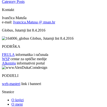
Category Posts
Kontakt
Ivančica Matuša
e-mail:
Ivancica.Matusa @ msan.hr
Globus, Jutarnji list 8.4.2016
Globus, Jutarnji list 8.4.2016
PODRŠKA
FRULA
informatika i računala
WSP
centar za optičke medije
Alkemija
informativni portal
PODIJELI
web-masteri
link i banneri
Stranice
O knjizi
O meni