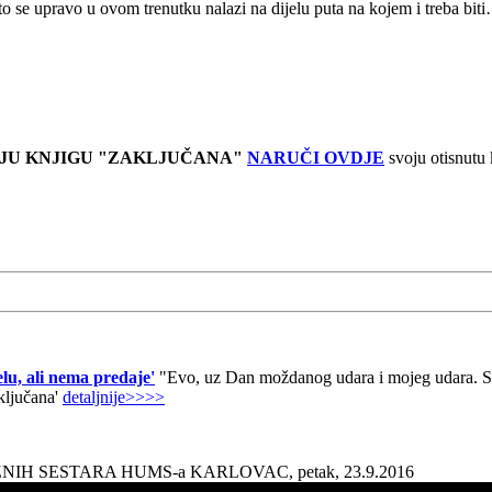
o što se upravo u ovom trenutku nalazi na dijelu puta na kojem i treba bit
JU KNJIGU "ZAKLJUČANA"
NARUČI OVDJE
svoju otisnutu
lu, ali nema predaje'
"Evo, uz Dan moždanog udara i mojeg udara. Sad
aključana'
detaljnije>>>>
AŽNIH SESTARA HUMS-a KARLOVAC, petak, 23.9.2016