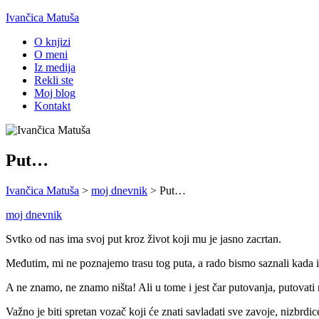
Ivančica Matuša
O knjizi
O meni
Iz medija
Rekli ste
Moj blog
Kontakt
Put…
Ivančica Matuša
>
moj dnevnik
>
Put…
moj dnevnik
Svtko od nas ima svoj put kroz život koji mu je jasno zacrtan.
Međutim, mi ne poznajemo trasu tog puta, a rado bismo saznali kada is
A ne znamo, ne znamo ništa! Ali u tome i jest čar putovanja, putovati 
Važno je biti spretan vozač koji će znati savladati sve zavoje, nizbrdi