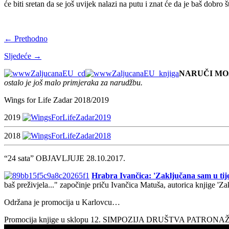
će biti sretan da se još uvijek nalazi na putu i znat će da je baš dobr
← Prethodno
Sljedeće →
NARUČI MO
ostalo je još malo primjeraka za narudžbu.
Wings for Life Zadar 2018/2019
2019
2018
“24 sata” OBJAVLJUJE 28.10.2017.
Hrabra Ivančica: 'Zaključana sam u tije
baš preživjela..." započinje priču Ivančica Matuša, autorica knjige 'Z
Održana je promocija u Karlovcu…
Promocija knjige u sklopu 12. SIMPOZIJA DRUŠTVA PATRON