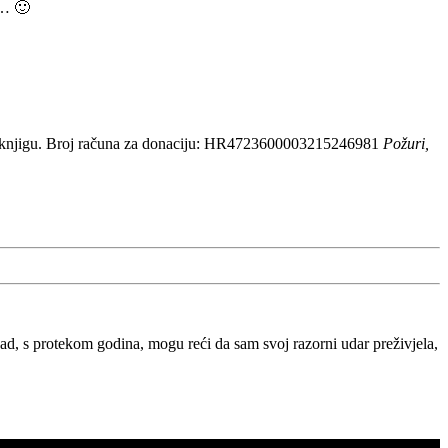
i… 🙂
 knjigu. Broj računa za donaciju: HR4723600003215246981
Požuri,
, s protekom godina, mogu reći da sam svoj razorni udar preživjela,