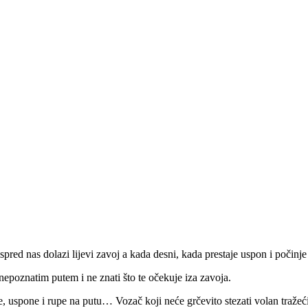
pred nas dolazi lijevi zavoj a kada desni, kada prestaje uspon i počinj
nepoznatim putem i ne znati što te očekuje iza zavoja.
ce, uspone i rupe na putu… Vozač koji neće grčevito stezati volan tražeći