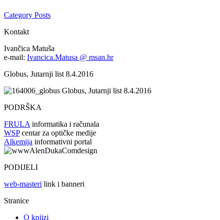
Category Posts
Kontakt
Ivančica Matuša
e-mail:
Ivancica.Matusa @ msan.hr
Globus, Jutarnji list 8.4.2016
Globus, Jutarnji list 8.4.2016
PODRŠKA
FRULA
informatika i računala
WSP
centar za optičke medije
Alkemija
informativni portal
PODIJELI
web-masteri
link i banneri
Stranice
O knjizi