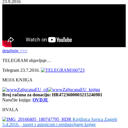
23.9.2016
detaljnije >>>
TELEGRAM objavljuje…
Telegram 23.7.2016.
MOJA KNJIGA
Broj računa
za donaciju: HR4723600003215246981
Naručite knjigu:
OVDJE
HVALA
Knjižnica Savica Zagreb
5.4.2016. , susret s autoricom i predstavljanje knjige