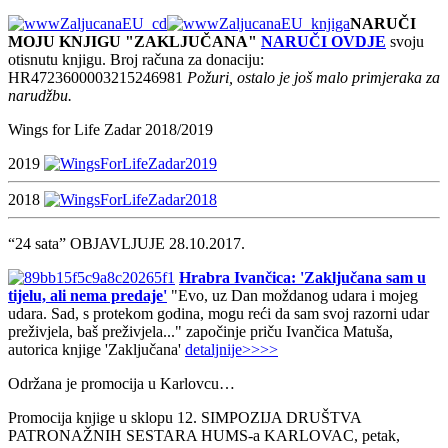
NARUČI
MOJU KNJIGU "ZAKLJUČANA"
NARUČI OVDJE
svoju
otisnutu knjigu. Broj računa za donaciju:
HR4723600003215246981
Požuri, ostalo je još malo primjeraka za
narudžbu.
Wings for Life Zadar 2018/2019
2019
2018
“24 sata” OBJAVLJUJE 28.10.2017.
Hrabra Ivančica: 'Zaključana sam u
tijelu, ali nema predaje'
"Evo, uz Dan moždanog udara i mojeg
udara. Sad, s protekom godina, mogu reći da sam svoj razorni udar
preživjela, baš preživjela..." započinje priču Ivančica Matuša,
autorica knjige 'Zaključana'
detaljnije>>>>
Održana je promocija u Karlovcu…
Promocija knjige u sklopu 12. SIMPOZIJA DRUŠTVA
PATRONAŽNIH SESTARA HUMS-a KARLOVAC, petak,