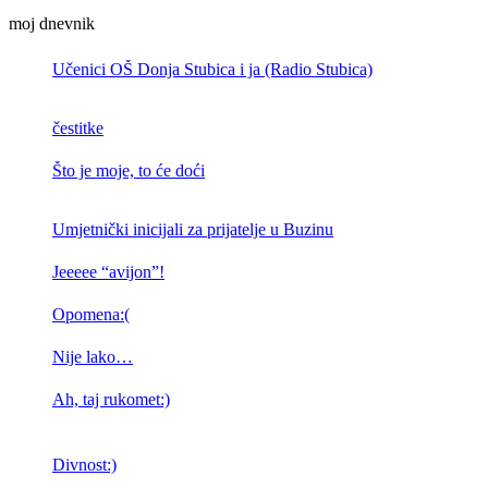
moj dnevnik
Učenici OŠ Donja Stubica i ja (Radio Stubica)
čestitke
Što je moje, to će doći
Umjetnički inicijali za prijatelje u Buzinu
Jeeeee “avijon”!
Opomena:(
Nije lako…
Ah, taj rukomet:)
Divnost:)