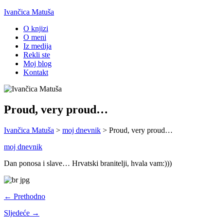
Ivančica Matuša
O knjizi
O meni
Iz medija
Rekli ste
Moj blog
Kontakt
Proud, very proud…
Ivančica Matuša
>
moj dnevnik
>
Proud, very proud…
moj dnevnik
Dan ponosa i slave… Hrvatski branitelji, hvala vam:)))
← Prethodno
Sljedeće →