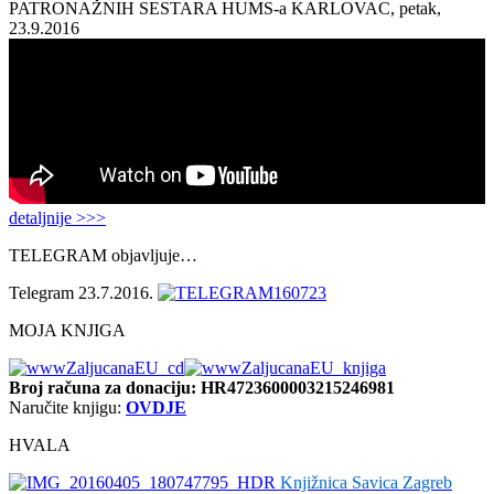
PATRONAŽNIH SESTARA HUMS-a KARLOVAC, petak,
23.9.2016
detaljnije >>>
TELEGRAM objavljuje…
Telegram 23.7.2016.
MOJA KNJIGA
Broj računa
za donaciju: HR4723600003215246981
Naručite knjigu:
OVDJE
HVALA
Knjižnica Savica Zagreb