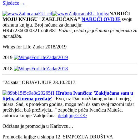
Sljedeće →
NARUČI
MOJU KNJIGU "ZAKLJUČANA"
NARUČI OVDJE
svoju
otisnutu knjigu. Broj računa za donaciju:
HR4723600003215246981
Požuri, ostalo je još malo primjeraka za
narudžbu.
Wings for Life Zadar 2018/2019
2019
2018
“24 sata” OBJAVLJUJE 28.10.2017.
Hrabra Ivančica: 'Zaključana sam u
tijelu, ali nema predaje'
"Evo, uz Dan moždanog udara i mojeg
udara. Sad, s protekom godina, mogu reći da sam svoj razorni udar
preživjela, baš preživjela..." započinje priču Ivančica Matuša,
autorica knjige 'Zaključana'
detaljnije>>>>
Održana je promocija u Karlovcu…
Promocija knjige u sklopu 12. SIMPOZIJA DRUŠTVA