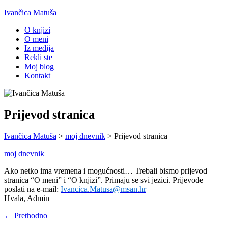
Ivančica Matuša
O knjizi
O meni
Iz medija
Rekli ste
Moj blog
Kontakt
Prijevod stranica
Ivančica Matuša
>
moj dnevnik
>
Prijevod stranica
moj dnevnik
Ako netko ima vremena i mogućnosti… Trebali bismo prijevod
stranica “O meni” i “O knjizi”.
Primaju se svi jezici. Prijevode
poslati na e-mail:
Ivancica.Matusa@msan.hr
Hvala, Admin
← Prethodno