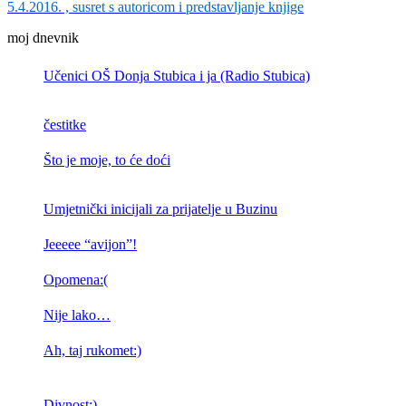
5.4.2016. , susret s autoricom i predstavljanje knjige
moj dnevnik
Učenici OŠ Donja Stubica i ja (Radio Stubica)
čestitke
Što je moje, to će doći
Umjetnički inicijali za prijatelje u Buzinu
Jeeeee “avijon”!
Opomena:(
Nije lako…
Ah, taj rukomet:)
Divnost:)