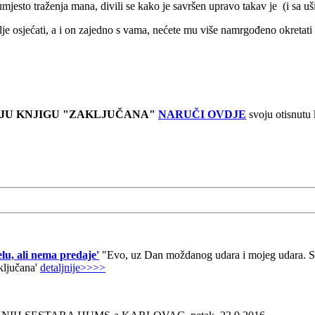
 umjesto traženja mana, divili se kako je savršen upravo takav je (i sa
olje osjećati, a i on zajedno s vama, nećete mu više namrgođeno okretati 
JU KNJIGU "ZAKLJUČANA"
NARUČI OVDJE
svoju otisnutu
lu, ali nema predaje'
"Evo, uz Dan moždanog udara i mojeg udara. Sad
aključana'
detaljnije>>>>