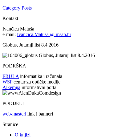
Category Posts
Kontakt
Ivančica Matuša
e-mail:
Ivancica.Matusa @ msan.hr
Globus, Jutarnji list 8.4.2016
Globus, Jutarnji list 8.4.2016
PODRŠKA
FRULA
informatika i računala
WSP
centar za optičke medije
Alkemija
informativni portal
PODIJELI
web-masteri
link i banneri
Stranice
O knjizi