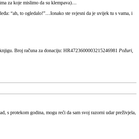
 ušima za koje mislimo da su klempava)…
leđa: “ah, to ogledalo!”…Ionako ste svjesni da je uvijek tu s vama, i
 knjigu. Broj računa za donaciju: HR4723600003215246981
Požuri,
, s protekom godina, mogu reći da sam svoj razorni udar preživjela,