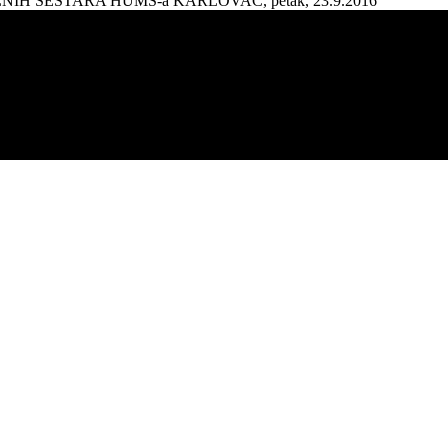
AŽNIH SESTARA HUMS-a KARLOVAC, petak, 23.9.2016