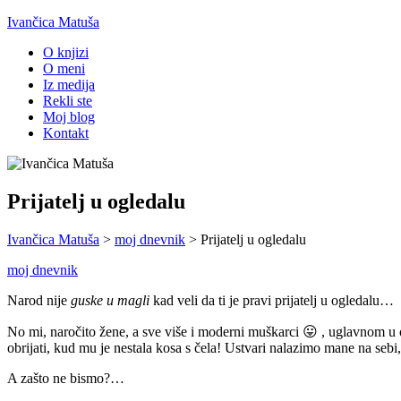
Ivančica Matuša
O knjizi
O meni
Iz medija
Rekli ste
Moj blog
Kontakt
Prijatelj u ogledalu
Ivančica Matuša
>
moj dnevnik
>
Prijatelj u ogledalu
moj dnevnik
Narod nije
guske u magli
kad veli da ti je pravi prijatelj u ogledalu…
No mi, naročito žene, a sve više i moderni muškarci 😛 , uglavnom u 
obrijati, kud mu je nestala kosa s čela! Ustvari nalazimo mane na sebi
A zašto ne bismo?…