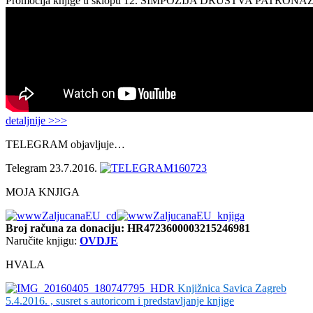
Promocija knjige u sklopu 12. SIMPOZIJA DRUŠTVA PATRON
detaljnije >>>
TELEGRAM objavljuje…
Telegram 23.7.2016.
MOJA KNJIGA
Broj računa
za donaciju: HR4723600003215246981
Naručite knjigu:
OVDJE
HVALA
Knjižnica Savica Zagreb
5.4.2016. , susret s autoricom i predstavljanje knjige