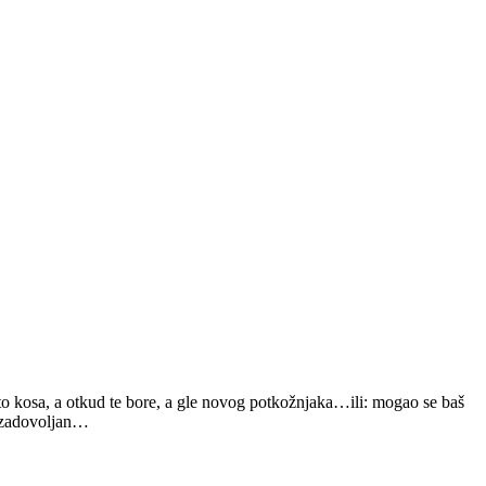
to kosa, a otkud te bore, a gle novog potkožnjaka…ili: mogao se baš
 nezadovoljan…