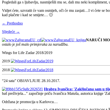
Pogledali ga s ljubavlju, nasmiješili mu se, dali mu neki kompliment,
Vidjet ćete, uzvratit će vam osmijeh, oči će mu zasjati…I vi ćete se b
kad plačete i kad se smijete… 🙂
← Prethodno
Sljedeće →
NARUČI MO
ostalo je još malo primjeraka za narudžbu.
Wings for Life Zadar 2018/2019
2019
2018
“24 sata” OBJAVLJUJE 28.10.2017.
Hrabra Ivančica: 'Zaključana sam u tije
baš preživjela..." započinje priču Ivančica Matuša, autorica knjige 'Z
Održana je promocija u Karlovcu…