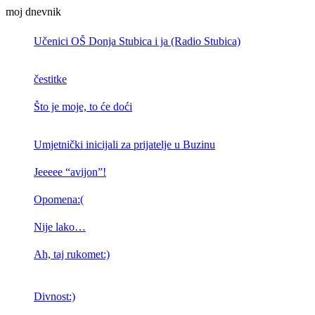
moj dnevnik
Učenici OŠ Donja Stubica i ja (Radio Stubica)
čestitke
Što je moje, to će doći
Umjetnički inicijali za prijatelje u Buzinu
Jeeeee “avijon”!
Opomena:(
Nije lako…
Ah, taj rukomet:)
Divnost:)