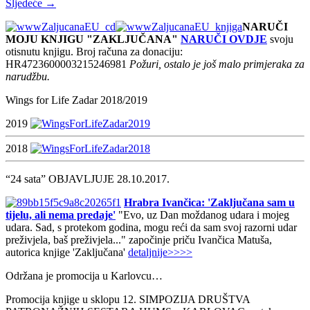
Sljedeće →
NARUČI
MOJU KNJIGU "ZAKLJUČANA"
NARUČI OVDJE
svoju
otisnutu knjigu. Broj računa za donaciju:
HR4723600003215246981
Požuri, ostalo je još malo primjeraka za
narudžbu.
Wings for Life Zadar 2018/2019
2019
2018
“24 sata” OBJAVLJUJE 28.10.2017.
Hrabra Ivančica: 'Zaključana sam u
tijelu, ali nema predaje'
"Evo, uz Dan moždanog udara i mojeg
udara. Sad, s protekom godina, mogu reći da sam svoj razorni udar
preživjela, baš preživjela..." započinje priču Ivančica Matuša,
autorica knjige 'Zaključana'
detaljnije>>>>
Održana je promocija u Karlovcu…
Promocija knjige u sklopu 12. SIMPOZIJA DRUŠTVA