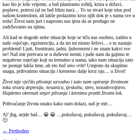
kao što je loše vrijeme, a baš planiramo roštilj, kriza u državi,
poplave, potresi (al ne baš blizu nas)… To su stvari koje nisu pod
našom kontrolom, ali lakše prolazimo kroz njih dok je s nama sve u
redu! Život nam juri i naprosto nas tjera da se predugo ne
zadržavamo na njima.
Ali kad se dogode neke situacije koje se tiču nas osobno, zadiru u
naše osjećaje, egzistenciju, a da im mi nismo šefovi… e tu nastaju
problemi! Ljuti, frustrirani, jadni, ljubomorni i ne znam kakvi sve
ne! Naš mir pretvara se u duševni nemir, i paše nam da gajimo te
negativne osjećaje koji su trenutno u nama, iako nam situacija zato
ne postaje lakša time, ali eto
baš smo vriti!
Umjesto da skupimo
snagu, prihvatimo situaciju i krenemo dalje kroz nju… u život!
Život nije vječito plivanje uzvodno i zato nam opiranje životnom
toku stvara depresiju, nesanicu, tjeskobu, stres, nezadovoljstvo.
Hajdemo okrenuti smjer plivanja i krenimo pratiti životni tok.
Prihvaćanje života onako kako nam dolazi, naš je mir…
Al’ jbg, nejde baš… 😀 😀 …pokušavaj, pokušavaj, pokušavaj…
🙂
← Prethodno