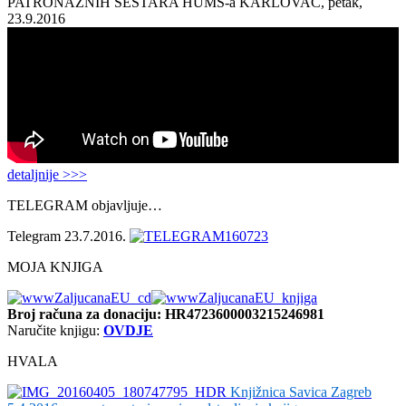
PATRONAŽNIH SESTARA HUMS-a KARLOVAC, petak,
23.9.2016
detaljnije >>>
TELEGRAM objavljuje…
Telegram 23.7.2016.
MOJA KNJIGA
Broj računa
za donaciju: HR4723600003215246981
Naručite knjigu:
OVDJE
HVALA
Knjižnica Savica Zagreb