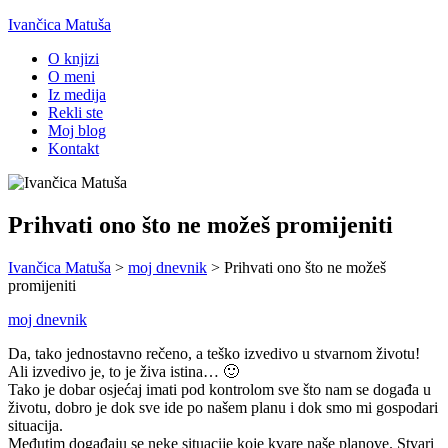
Ivančica Matuša
O knjizi
O meni
Iz medija
Rekli ste
Moj blog
Kontakt
Prihvati ono što ne možeš promijeniti
Ivančica Matuša
>
moj dnevnik
>
Prihvati ono što ne možeš
promijeniti
moj dnevnik
Da, tako jednostavno rečeno, a teško izvedivo u stvarnom životu!
Ali izvedivo je, to je živa istina… 🙂
Tako je dobar osjećaj imati pod kontrolom sve što nam se događa u
životu, dobro je dok sve ide po našem planu i dok smo mi gospodari
situacija.
Međutim događaju se neke situacije koje kvare naše planove. Stvari