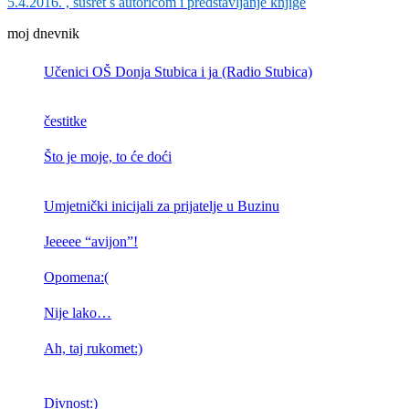
5.4.2016. , susret s autoricom i predstavljanje knjige
moj dnevnik
Učenici OŠ Donja Stubica i ja (Radio Stubica)
čestitke
Što je moje, to će doći
Umjetnički inicijali za prijatelje u Buzinu
Jeeeee “avijon”!
Opomena:(
Nije lako…
Ah, taj rukomet:)
Divnost:)