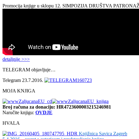
Promocija knjige u sklopu 12. SIMPOZIJA DRUŠTVA PATRON
detaljnije >>>
TELEGRAM objavljuje…
Telegram 23.7.2016.
MOJA KNJIGA
Broj računa
za donaciju: HR4723600003215246981
Naručite knjigu:
OVDJE
HVALA
Knjižnica Savica Zagreb