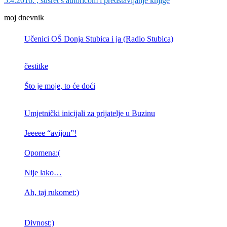
5.4.2016. , susret s autoricom i predstavljanje knjige
moj dnevnik
Učenici OŠ Donja Stubica i ja (Radio Stubica)
čestitke
Što je moje, to će doći
Umjetnički inicijali za prijatelje u Buzinu
Jeeeee “avijon”!
Opomena:(
Nije lako…
Ah, taj rukomet:)
Divnost:)