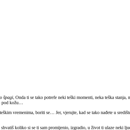
o špagi
, Onda ti se tako potrefe neki teški momenti, neka teška stanj
ko pod kožu…
m teškim vremenima, boriti se… Jer, vjerujte, kad se tako nađete u središ
 shvatiš koliko si se ti sam promijenio, izgradio, u život ti ulaze neki 