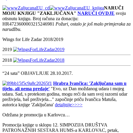
NARUČI
MOJU KNJIGU "ZAKLJUČANA"
NARUČI OVDJE
svoju
otisnutu knjigu. Broj računa za donaciju:
HR4723600003215246981
Požuri, ostalo je još malo primjeraka za
narudžbu.
Wings for Life Zadar 2018/2019
2019
2018
“24 sata” OBJAVLJUJE 28.10.2017.
Hrabra Ivančica: 'Zaključana sam u
tijelu, ali nema predaje'
"Evo, uz Dan moždanog udara i mojeg
udara. Sad, s protekom godina, mogu reći da sam svoj razorni udar
preživjela, baš preživjela..." započinje priču Ivančica Matuša,
autorica knjige 'Zaključana'
detaljnije>>>>
Održana je promocija u Karlovcu…
Promocija knjige u sklopu 12. SIMPOZIJA DRUŠTVA
PATRONAŽNIH SESTARA HUMS-a KARLOVAC, petak,