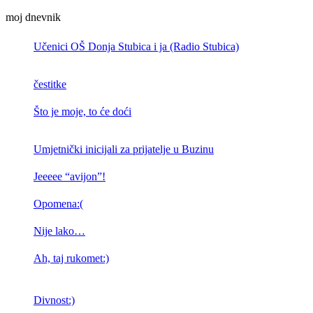
moj dnevnik
Učenici OŠ Donja Stubica i ja (Radio Stubica)
čestitke
Što je moje, to će doći
Umjetnički inicijali za prijatelje u Buzinu
Jeeeee “avijon”!
Opomena:(
Nije lako…
Ah, taj rukomet:)
Divnost:)