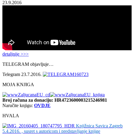
23.9.2016
detaljnije >>>
TELEGRAM objavljuje…
Telegram 23.7.2016.
MOJA KNJIGA
Broj računa
za donaciju: HR4723600003215246981
Naručite knjigu:
OVDJE
HVALA
Knjižnica Savica Zagreb
5.4.2016. , susret s autoricom i predstavljanje knjige