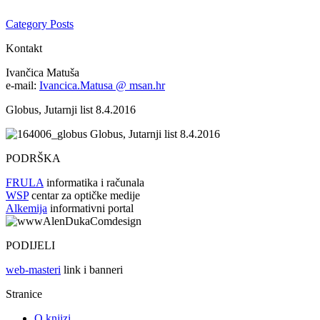
Category Posts
Kontakt
Ivančica Matuša
e-mail:
Ivancica.Matusa @ msan.hr
Globus, Jutarnji list 8.4.2016
Globus, Jutarnji list 8.4.2016
PODRŠKA
FRULA
informatika i računala
WSP
centar za optičke medije
Alkemija
informativni portal
PODIJELI
web-masteri
link i banneri
Stranice
O knjizi