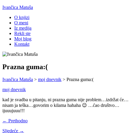
Ivančica Matuša
O knjizi
O meni
Iz medija
Rekli ste
Moj blog
Kontakt
Prazna guma:(
Ivančica Matuša
>
moj dnevnik
>
Prazna guma:(
moj dnevnik
kad je svadba u pitanju, ni prazna guma nije problem…izdržat će…
nisam ja teška…govorim o kilama hahaha 😉 …ćao društvo…
ijuuujuuu!!!
← Prethodno
Sljedeće →