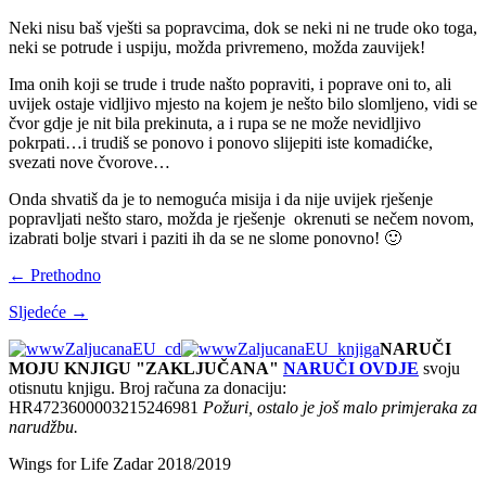
Neki nisu baš vješti sa popravcima, dok se neki ni ne trude oko toga,
neki se potrude i uspiju, možda privremeno, možda zauvijek!
Ima onih koji se trude i trude našto popraviti, i poprave oni to, ali
uvijek ostaje vidljivo mjesto na kojem je nešto bilo slomljeno, vidi se
čvor gdje je nit bila prekinuta, a i rupa se ne može nevidljivo
pokrpati…i trudiš se ponovo i ponovo slijepiti iste komadićke,
svezati nove čvorove…
Onda shvatiš da je to nemoguća misija i da nije uvijek rješenje
popravljati nešto staro, možda je rješenje okrenuti se nečem novom,
izabrati bolje stvari i paziti ih da se ne slome ponovno! 🙂
← Prethodno
Sljedeće →
NARUČI
MOJU KNJIGU "ZAKLJUČANA"
NARUČI OVDJE
svoju
otisnutu knjigu. Broj računa za donaciju:
HR4723600003215246981
Požuri, ostalo je još malo primjeraka za
narudžbu.
Wings for Life Zadar 2018/2019