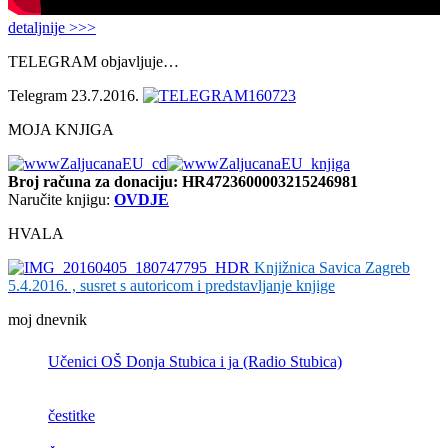
detaljnije >>>
TELEGRAM objavljuje…
Telegram 23.7.2016.
MOJA KNJIGA
Broj računa
za donaciju: HR4723600003215246981
Naručite knjigu:
OVDJE
HVALA
Knjižnica Savica Zagreb
5.4.2016. , susret s autoricom i predstavljanje knjige
moj dnevnik
Učenici OŠ Donja Stubica i ja (Radio Stubica)
čestitke