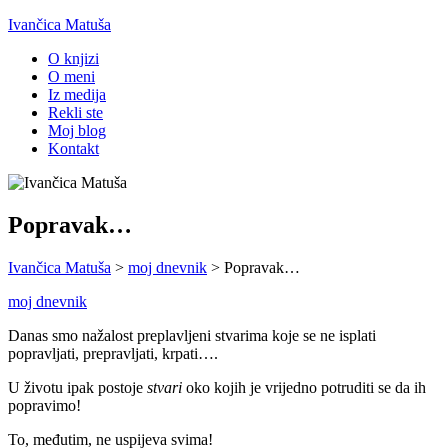
Ivančica Matuša
O knjizi
O meni
Iz medija
Rekli ste
Moj blog
Kontakt
Popravak…
Ivančica Matuša
>
moj dnevnik
>
Popravak…
moj dnevnik
Danas smo nažalost preplavljeni stvarima koje se ne isplati
popravljati, prepravljati, krpati….
U životu ipak postoje
stvari
oko kojih je vrijedno potruditi se da ih
popravimo!
To, međutim, ne uspijeva svima!