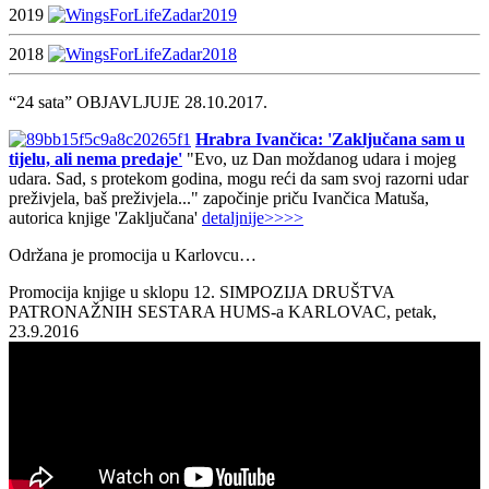
2019
2018
“24 sata” OBJAVLJUJE 28.10.2017.
Hrabra Ivančica: 'Zaključana sam u
tijelu, ali nema predaje'
"Evo, uz Dan moždanog udara i mojeg
udara. Sad, s protekom godina, mogu reći da sam svoj razorni udar
preživjela, baš preživjela..." započinje priču Ivančica Matuša,
autorica knjige 'Zaključana'
detaljnije>>>>
Održana je promocija u Karlovcu…
Promocija knjige u sklopu 12. SIMPOZIJA DRUŠTVA
PATRONAŽNIH SESTARA HUMS-a KARLOVAC, petak,
23.9.2016