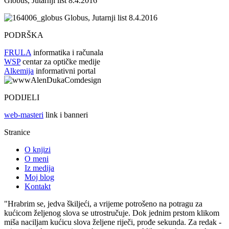
Globus, Jutarnji list 8.4.2016
Globus, Jutarnji list 8.4.2016
PODRŠKA
FRULA
informatika i računala
WSP
centar za optičke medije
Alkemija
informativni portal
PODIJELI
web-masteri
link i banneri
Stranice
O knjizi
O meni
Iz medija
Moj blog
Kontakt
"Hrabrim se, jedva škiljeći, a vrijeme potrošeno na potragu za
kućicom željenog slova se utrostručuje. Dok jednim prstom klikom
miša naciljam kućicu slova željene riječi, prođe sekunda. Za redak -