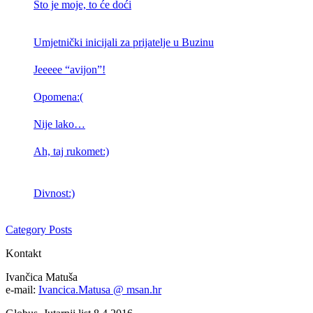
Što je moje, to će doći
Umjetnički inicijali za prijatelje u Buzinu
Jeeeee “avijon”!
Opomena:(
Nije lako…
Ah, taj rukomet:)
Divnost:)
Category Posts
Kontakt
Ivančica Matuša
e-mail:
Ivancica.Matusa @ msan.hr