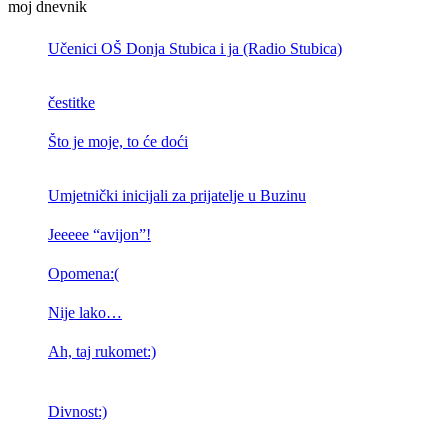
moj dnevnik
Učenici OŠ Donja Stubica i ja (Radio Stubica)
čestitke
Što je moje, to će doći
Umjetnički inicijali za prijatelje u Buzinu
Jeeeee “avijon”!
Opomena:(
Nije lako…
Ah, taj rukomet:)
Divnost:)