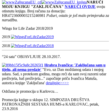
NARUČI
MOJU KNJIGU "ZAKLJUČANA"
NARUČI OVDJE
svoju
otisnutu knjigu. Broj računa za donaciju:
HR4723600003215246981
Požuri, ostalo je još malo primjeraka za
narudžbu.
Wings for Life Zadar 2018/2019
2019
2018
“24 sata” OBJAVLJUJE 28.10.2017.
Hrabra Ivančica: 'Zaključana sam u
tijelu, ali nema predaje'
"Evo, uz Dan moždanog udara i mojeg
udara. Sad, s protekom godina, mogu reći da sam svoj razorni udar
preživjela, baš preživjela..." započinje priču Ivančica Matuša,
autorica knjige 'Zaključana'
detaljnije>>>>
Održana je promocija u Karlovcu…
Promocija knjige u sklopu 12. SIMPOZIJA DRUŠTVA
PATRONAŽNIH SESTARA HUMS-a KARLOVAC, petak,
23.9.2016