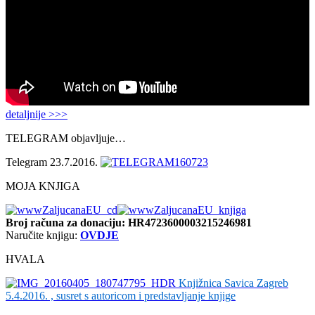
detaljnije >>>
TELEGRAM objavljuje…
Telegram 23.7.2016.
MOJA KNJIGA
Broj računa
za donaciju: HR4723600003215246981
Naručite knjigu:
OVDJE
HVALA
Knjižnica Savica Zagreb
5.4.2016. , susret s autoricom i predstavljanje knjige