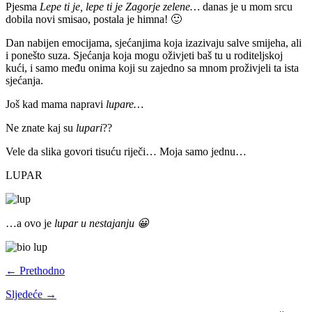
Pjesma
Lepe ti je, lepe ti je Zagorje zelene…
danas je u mom srcu
dobila novi smisao, postala je himna! 🙂
Dan nabijen emocijama, sjećanjima koja izazivaju salve smijeha, ali
i ponešto suza. Sjećanja koja mogu oživjeti baš tu u roditeljskoj
kući, i samo među onima koji su zajedno sa mnom proživjeli ta ista
sjećanja.
Još kad mama napravi
lupare…
Ne znate kaj su
lupari
??
Vele da slika govori tisuću riječi… Moja samo jednu…
LUPAR
…a ovo je
lupar u nestajanju 😀
← Prethodno
Sljedeće →