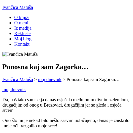
Ivančica Matuša
O knjizi
O meni
Iz medija
Rekli ste
Moj blog
Kontakt
Ponosna kaj sam Zagorka…
Ivančica Matuša
>
moj dnevnik
>
Ponosna kaj sam Zagorka…
moj dnevnik
Da, baš tako sam se ja danas osjećala među onim divnim zelenilom,
drugačijim od onog u Brezovici, drugačijim jer se gleda i osjeća
srcem.
Ono što mi je nekad bilo nešto sasvim uobičajeno, danas je zaiskrilo
moje oči, razgalilo moje srce!