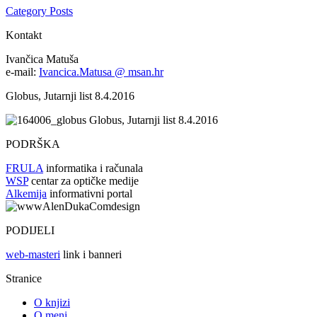
Category Posts
Kontakt
Ivančica Matuša
e-mail:
Ivancica.Matusa @ msan.hr
Globus, Jutarnji list 8.4.2016
Globus, Jutarnji list 8.4.2016
PODRŠKA
FRULA
informatika i računala
WSP
centar za optičke medije
Alkemija
informativni portal
PODIJELI
web-masteri
link i banneri
Stranice
O knjizi
O meni