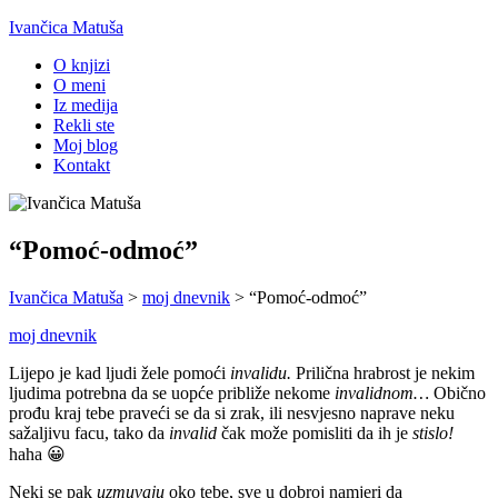
Ivančica Matuša
O knjizi
O meni
Iz medija
Rekli ste
Moj blog
Kontakt
“Pomoć-odmoć”
Ivančica Matuša
>
moj dnevnik
>
“Pomoć-odmoć”
moj dnevnik
Lijepo je kad ljudi žele pomoći
invalidu.
Prilična hrabrost je nekim
ljudima potrebna da se uopće približe nekome
invalidnom…
Obično
prođu kraj tebe praveći se da si zrak, ili nesvjesno naprave neku
sažaljivu facu, tako da
invalid
čak može pomisliti da ih je
stislo!
haha 😀
Neki se pak
uzmuvaju
oko tebe, sve u dobroj namjeri da