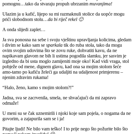
pomognu…tako da stvaraju propuh ubrzanim
muvanjima!
Ulazim ja u kafić, lijepo su mi razmaknuli stolice da uopće mogu
prići slobodnom stolu…
da bi riječ rekel 🙂
A onda slijedi zaplet…
Ja sva ponosna na sebe i svoju vještinu upravljanja kolicima, gledam
i divim se kako sam se
sparkala
tik do ruba stola, tako da mogu
ovim svojim udovima što se zovu ruke, dohvatiti kavu, da ne
napikavam glavom ne bih li ustima pogodila slamku, jer sasvim je
izgledno da bi usta moglo zamijeniti moje oko! Kad vidi vraga, stol
pobježe od mene, dignem glavu, kad ona sa mojim stolom šeće
amo-tamo po kafiću želeći ga udaljiti na udaljenost primjerenu –
njenim zdravim rukama!
“Halo, ženo, kamo s mojim stolom?!”
Jadna, sva se zacrvenila, smela, ne shvaćajući da mi zapravo
odmaže!
U meni su se čak uznemirili i njoki koje sam pojela, o nogama da ne
govorim, a zajapurila sam se i ja!
Pitajte ljudi! Ne bilo vam teško! I to prije nego što požurite bilo što