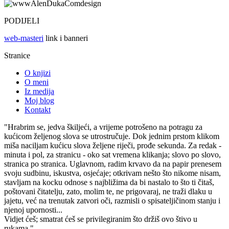
PODIJELI
web-masteri
link i banneri
Stranice
O knjizi
O meni
Iz medija
Moj blog
Kontakt
"Hrabrim se, jedva škiljeći, a vrijeme potrošeno na potragu za
kućicom željenog slova se utrostručuje. Dok jednim prstom klikom
miša naciljam kućicu slova željene riječi, prođe sekunda. Za redak -
minuta i pol, za stranicu - oko sat vremena klikanja; slovo po slovo,
stranica po stranica. Uglavnom, radim krvavo da na papir prenesem
svoju sudbinu, iskustva, osjećaje; otkrivam nešto što nikome nisam,
stavljam na kocku odnose s najbližima da bi nastalo to što ti čitaš,
poštovani čitatelju, zato, molim te, ne prigovaraj, ne traži dlaku u
jajetu, već na trenutak zatvori oči, razmisli o spisateljičinom stanju i
njenoj upornosti...
Vidjet ćeš; smatrat ćeš se privilegiranim što držiš ovo štivo u
rukama."