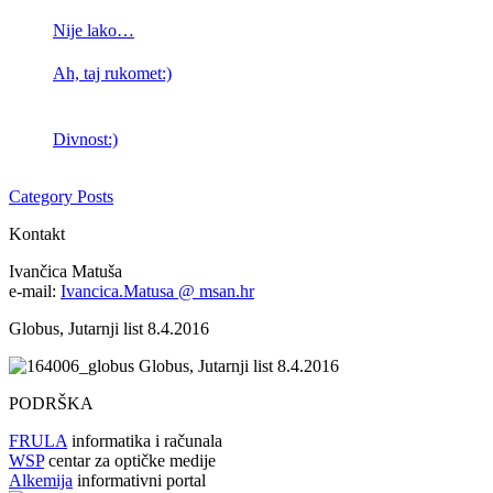
Nije lako…
Ah, taj rukomet:)
Divnost:)
Category Posts
Kontakt
Ivančica Matuša
e-mail:
Ivancica.Matusa @ msan.hr
Globus, Jutarnji list 8.4.2016
Globus, Jutarnji list 8.4.2016
PODRŠKA
FRULA
informatika i računala
WSP
centar za optičke medije
Alkemija
informativni portal