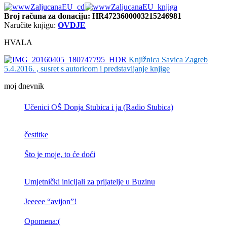
Broj računa
za donaciju: HR4723600003215246981
Naručite knjigu:
OVDJE
HVALA
Knjižnica Savica Zagreb
5.4.2016. , susret s autoricom i predstavljanje knjige
moj dnevnik
Učenici OŠ Donja Stubica i ja (Radio Stubica)
čestitke
Što je moje, to će doći
Umjetnički inicijali za prijatelje u Buzinu
Jeeeee “avijon”!
Opomena:(