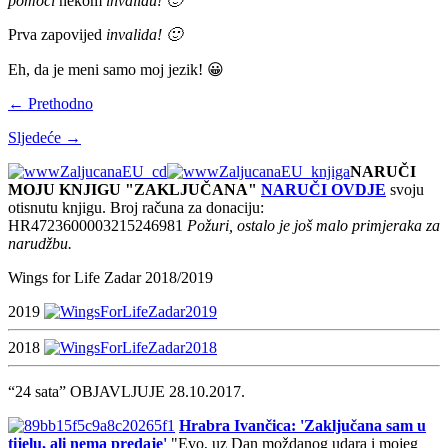
pomoći
nekom
invalidu! 🙂
Prva zapovijed
invalida! 🙂
Eh, da je meni samo moj jezik! 😀
← Prethodno
Sljedeće →
NARUČI
MOJU KNJIGU "ZAKLJUČANA"
NARUČI OVDJE
svoju
otisnutu knjigu. Broj računa za donaciju:
HR4723600003215246981
Požuri, ostalo je još malo primjeraka za
narudžbu.
Wings for Life Zadar 2018/2019
2019
2018
“24 sata” OBJAVLJUJE 28.10.2017.
Hrabra Ivančica: 'Zaključana sam u
tijelu, ali nema predaje'
"Evo, uz Dan moždanog udara i mojeg