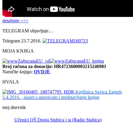
detaljnije >>>
TELEGRAM objavljuje…
Telegram 23.7.2016.
MOJA KNJIGA
Broj računa
za donaciju: HR4723600003215246981
Naručite knjigu:
OVDJE
HVALA
Knjižnica Savica Zagreb
5.4.2016. , susret s autoricom i predstavljanje knjige
moj dnevnik
Učenici OŠ Donja Stubica i ja (Radio Stubica)