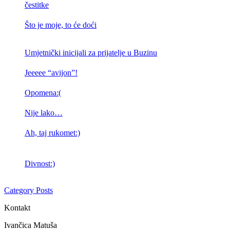
čestitke
Što je moje, to će doći
Umjetnički inicijali za prijatelje u Buzinu
Jeeeee “avijon”!
Opomena:(
Nije lako…
Ah, taj rukomet:)
Divnost:)
Category Posts
Kontakt
Ivančica Matuša