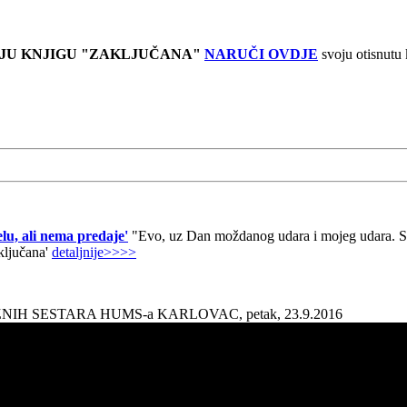
JU KNJIGU "ZAKLJUČANA"
NARUČI OVDJE
svoju otisnutu
lu, ali nema predaje'
"Evo, uz Dan moždanog udara i mojeg udara. Sad
aključana'
detaljnije>>>>
AŽNIH SESTARA HUMS-a KARLOVAC, petak, 23.9.2016