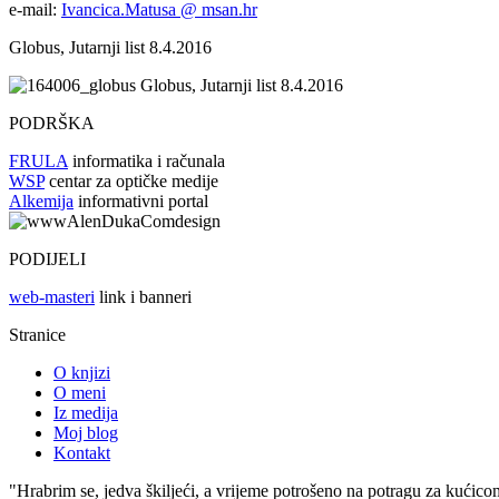
e-mail:
Ivancica.Matusa @ msan.hr
Globus, Jutarnji list 8.4.2016
Globus, Jutarnji list 8.4.2016
PODRŠKA
FRULA
informatika i računala
WSP
centar za optičke medije
Alkemija
informativni portal
PODIJELI
web-masteri
link i banneri
Stranice
O knjizi
O meni
Iz medija
Moj blog
Kontakt
"Hrabrim se, jedva škiljeći, a vrijeme potrošeno na potragu za kućico