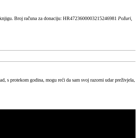
 knjigu. Broj računa za donaciju: HR4723600003215246981
Požuri,
, s protekom godina, mogu reći da sam svoj razorni udar preživjela,