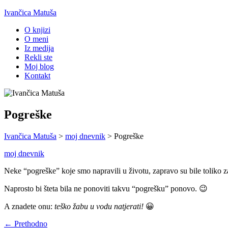
Ivančica Matuša
O knjizi
O meni
Iz medija
Rekli ste
Moj blog
Kontakt
Pogreške
Ivančica Matuša
>
moj dnevnik
>
Pogreške
moj dnevnik
Neke “pogreške” koje smo napravili u životu, zapravo su bile toliko za
Naprosto bi šteta bila ne ponoviti takvu “pogrešku” ponovo. 😉
A znadete onu:
teško žabu u vodu natjerati!
😀
← Prethodno