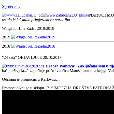
Sljedeće →
NARUČI MO
ostalo je još malo primjeraka za narudžbu.
Wings for Life Zadar 2018/2019
2019
2018
“24 sata” OBJAVLJUJE 28.10.2017.
Hrabra Ivančica: 'Zaključana sam u tije
baš preživjela..." započinje priču Ivančica Matuša, autorica knjige 'Z
Održana je promocija u Karlovcu…
Promocija knjige u sklopu 12. SIMPOZIJA DRUŠTVA PATRON