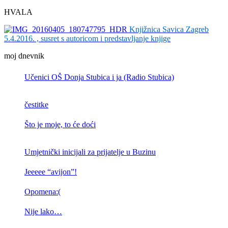
HVALA
Knjižnica Savica Zagreb
5.4.2016. , susret s autoricom i predstavljanje knjige
moj dnevnik
Učenici OŠ Donja Stubica i ja (Radio Stubica)
čestitke
Što je moje, to će doći
Umjetnički inicijali za prijatelje u Buzinu
Jeeeee “avijon”!
Opomena:(
Nije lako…