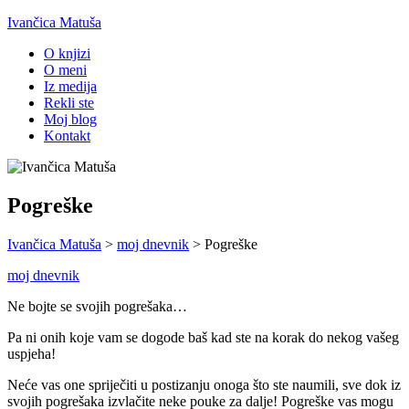
Ivančica Matuša
O knjizi
O meni
Iz medija
Rekli ste
Moj blog
Kontakt
Pogreške
Ivančica Matuša
>
moj dnevnik
>
Pogreške
moj dnevnik
Ne bojte se svojih pogrešaka…
Pa ni onih koje vam se dogode baš kad ste na korak do nekog vašeg
uspjeha!
Neće vas one spriječiti u postizanju onoga što ste naumili, sve dok iz
svojih pogrešaka izvlačite neke pouke za dalje! Pogreške vas mogu