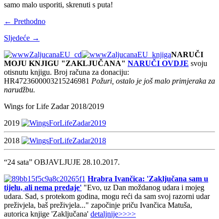
samo malo usporiti, skrenuti s puta!
← Prethodno
Sljedeće →
NARUČI
MOJU KNJIGU "ZAKLJUČANA"
NARUČI OVDJE
svoju
otisnutu knjigu. Broj računa za donaciju:
HR4723600003215246981
Požuri, ostalo je još malo primjeraka za
narudžbu.
Wings for Life Zadar 2018/2019
2019
2018
“24 sata” OBJAVLJUJE 28.10.2017.
Hrabra Ivančica: 'Zaključana sam u
tijelu, ali nema predaje'
"Evo, uz Dan moždanog udara i mojeg
udara. Sad, s protekom godina, mogu reći da sam svoj razorni udar
preživjela, baš preživjela..." započinje priču Ivančica Matuša,
autorica knjige 'Zaključana'
detaljnije>>>>