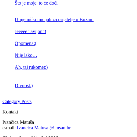
Što je moje, to će doći
Umjetnički inicijali za prijatelje u Buzinu
Jeeeee “avijon”!
Opomena:(
Nije lako…
Ah, taj rukomet:)
Divnost:)
Category Posts
Kontakt
Ivančica Matuša
e-mail:
Ivancica.Matusa @ msan.hr