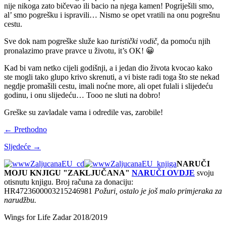
nije nikoga zato bičevao ili bacio na njega kamen! Pogriješili smo,
al’ smo pogrešku i ispravili… Nismo se opet vratili na onu pogrešnu
cestu.
Sve dok nam pogreške služe kao
turistički vodič,
da pomoću njih
pronalazimo prave pravce u životu, it’s OK! 😀
Kad bi vam netko cijeli godišnji, a i jedan dio života kvocao kako
ste mogli tako glupo krivo skrenuti, a vi biste radi toga što ste nekad
negdje promašili cestu, imali noćne more, ali opet fulali i slijedeću
godinu, i onu slijedeću… Tooo ne sluti na dobro!
Greške su zavladale vama i odredile vas, zarobile!
← Prethodno
Sljedeće →
NARUČI
MOJU KNJIGU "ZAKLJUČANA"
NARUČI OVDJE
svoju
otisnutu knjigu. Broj računa za donaciju:
HR4723600003215246981
Požuri, ostalo je još malo primjeraka za
narudžbu.
Wings for Life Zadar 2018/2019