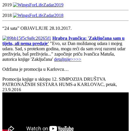
2019
2018
“24 sata” OBJAVLJUJE 28.10.2017.
Hrabra Ivančica: 'Zaključana sam u
tijelu, ali nema predaje'
"Evo, uz Dan moždanog udara i mojeg
udara. Sad, s protekom godina, mogu reći da sam svoj razorni udar
preživjela, baš preživjela..." započinje priču Ivančica Matuša,
autorica knjige 'Zaključana'
detaljnije>>>>
Održana je promocija u Karlovcu…
Promocija knjige u sklopu 12. SIMPOZIJA DRUŠTVA
PATRONAŽNIH SESTARA HUMS-a KARLOVAC, petak,
23.9.2016