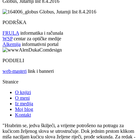
Globus, Jutarnji list 8.4.2016
Globus, Jutarnji list 8.4.2016
PODRŠKA
FRULA
informatika i računala
WSP
centar za optičke medije
Alkemija
informativni portal
PODIJELI
web-masteri
link i banneri
Stranice
O knjizi
O meni
Iz medija
Moj blog
Kontakt
"Hrabrim se, jedva škiljeći, a vrijeme potrošeno na potragu za
kućicom željenog slova se utrostručuje. Dok jednim prstom klikom
miša naciljam kućicu slova željene riječi, prođe sekunda. Za redak -