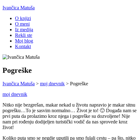
Ivančica Matuša
O knjizi
O meni
Iz medija
Rekli ste
Moj blog
Kontakt
Pogreške
Ivančica Matuša
>
moj dnevnik
>
Pogreške
moj dnevnik
Nitko nije bezgrešan, makar nekad u životu napravio je makar sitnu
pogrešku…To je sasvim normalno… Život je to! 🙂 Događa nam se
prvi puta da prolazimo kroz njega i pogreške su dozvoljene! Nije
nam pri rođenju dodijeljen turistički vodič da nas sprovede kroz
život!
Koliko puta smo se negdje uputili pa smo fulali cestu – pa što, nitko