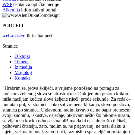
WSP
centar za optičke medije
Alkemija
informativni portal
PODIJELI
web-masteri
link i banneri
Stranice
O knjizi
O meni
Iz medija
Moj blog
Kontakt
"Hrabrim se, jedva škiljeći, a vrijeme potrošeno na potragu za
kućicom željenog slova se utrostručuje. Dok jednim prstom klikom
miša naciljam kućicu slova željene riječi, prođe sekunda. Za redak -
minuta i pol, za stranicu - oko sat vremena klikanja; slovo po slovo,
stranica po stranica. Uglavnom, radim krvavo da na papir prenesem
svoju sudbinu, iskustva, osjećaje; otkrivam nešto što nikome nisam,
stavljam na kocku odnose s najbližima da bi nastalo to što ti čitaš,
poštovani čitatelju, zato, molim te, ne prigovaraj, ne traži dlaku u
jajetu, već na trenutak zatvori oči, razmisli o spisateljičinom stanju i