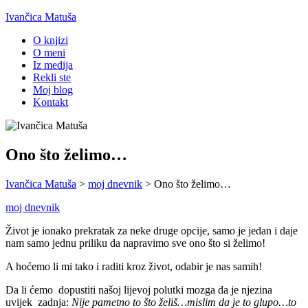
Ivančica Matuša
O knjizi
O meni
Iz medija
Rekli ste
Moj blog
Kontakt
Ono što želimo…
Ivančica Matuša
>
moj dnevnik
>
Ono što želimo…
moj dnevnik
Život je ionako prekratak za neke druge opcije, samo je jedan i daje
nam samo jednu priliku da napravimo sve ono što si želimo!
A hoćemo li mi tako i raditi kroz život, odabir je nas samih!
Da li ćemo dopustiti našoj lijevoj polutki mozga da je njezina
uvijek zadnja:
Nije pametno to što želiš…mislim da je to glupo…to