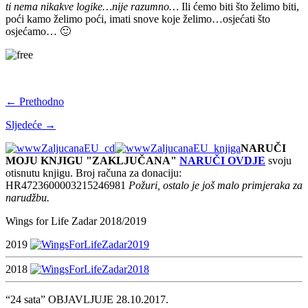
ti nema nikakve logike…nije razumno…
Ili ćemo biti što želimo biti,
poći kamo želimo poći, imati snove koje želimo…osjećati što
osjećamo… 🙂
← Prethodno
Sljedeće →
NARUČI
MOJU KNJIGU "ZAKLJUČANA"
NARUČI OVDJE
svoju
otisnutu knjigu. Broj računa za donaciju:
HR4723600003215246981
Požuri, ostalo je još malo primjeraka za
narudžbu.
Wings for Life Zadar 2018/2019
2019
2018
“24 sata” OBJAVLJUJE 28.10.2017.