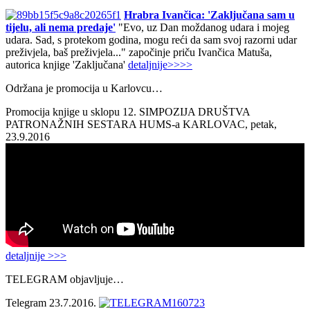
Hrabra Ivančica: 'Zaključana sam u
tijelu, ali nema predaje'
"Evo, uz Dan moždanog udara i mojeg
udara. Sad, s protekom godina, mogu reći da sam svoj razorni udar
preživjela, baš preživjela..." započinje priču Ivančica Matuša,
autorica knjige 'Zaključana'
detaljnije>>>>
Održana je promocija u Karlovcu…
Promocija knjige u sklopu 12. SIMPOZIJA DRUŠTVA
PATRONAŽNIH SESTARA HUMS-a KARLOVAC, petak,
23.9.2016
detaljnije >>>
TELEGRAM objavljuje…
Telegram 23.7.2016.