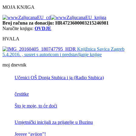
MOJA KNJIGA
Broj računa
za donaciju: HR4723600003215246981
Naručite knjigu:
OVDJE
HVALA
Knjižnica Savica Zagreb
5.4.2016. , susret s autoricom i predstavljanje knjige
moj dnevnik
Učenici OŠ Donja Stubica i ja (Radio Stubica)
čestitke
Što je moje, to će doći
Umjetnički inicijali za prijatelje u Buzinu
Jeeeee “avijon”!