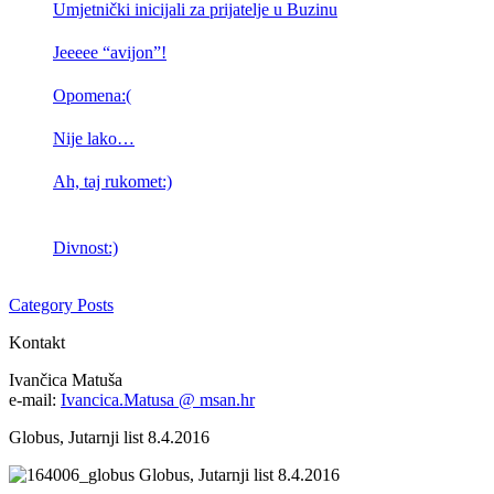
Umjetnički inicijali za prijatelje u Buzinu
Jeeeee “avijon”!
Opomena:(
Nije lako…
Ah, taj rukomet:)
Divnost:)
Category Posts
Kontakt
Ivančica Matuša
e-mail:
Ivancica.Matusa @ msan.hr
Globus, Jutarnji list 8.4.2016
Globus, Jutarnji list 8.4.2016