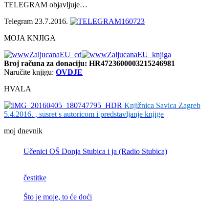
TELEGRAM objavljuje…
Telegram 23.7.2016.
MOJA KNJIGA
Broj računa
za donaciju: HR4723600003215246981
Naručite knjigu:
OVDJE
HVALA
Knjižnica Savica Zagreb
5.4.2016. , susret s autoricom i predstavljanje knjige
moj dnevnik
Učenici OŠ Donja Stubica i ja (Radio Stubica)
čestitke
Što je moje, to će doći