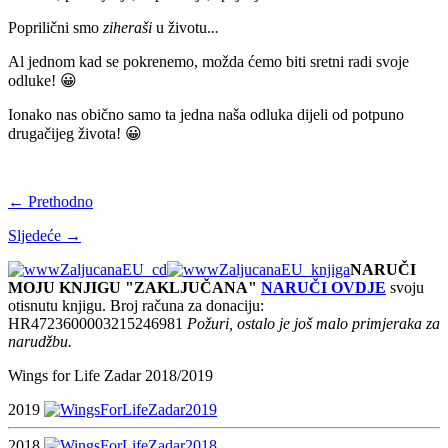
Poprilični smo
ziheraši
u životu.
..
Al jednom kad se pokrenemo, možda ćemo biti sretni radi svoje
odluke! 😀
Ionako nas obično samo ta jedna naša odluka dijeli od potpuno
drugačijeg života! 😀
← Prethodno
Sljedeće →
NARUČI
MOJU KNJIGU "ZAKLJUČANA"
NARUČI OVDJE
svoju
otisnutu knjigu. Broj računa za donaciju:
HR4723600003215246981
Požuri, ostalo je još malo primjeraka za
narudžbu.
Wings for Life Zadar 2018/2019
2019
2018