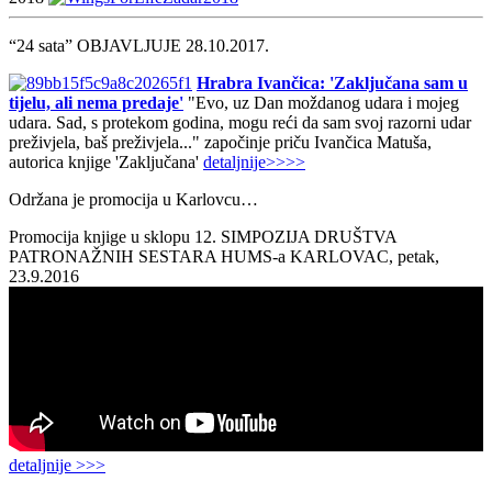
“24 sata” OBJAVLJUJE 28.10.2017.
Hrabra Ivančica: 'Zaključana sam u
tijelu, ali nema predaje'
"Evo, uz Dan moždanog udara i mojeg
udara. Sad, s protekom godina, mogu reći da sam svoj razorni udar
preživjela, baš preživjela..." započinje priču Ivančica Matuša,
autorica knjige 'Zaključana'
detaljnije>>>>
Održana je promocija u Karlovcu…
Promocija knjige u sklopu 12. SIMPOZIJA DRUŠTVA
PATRONAŽNIH SESTARA HUMS-a KARLOVAC, petak,
23.9.2016
detaljnije >>>