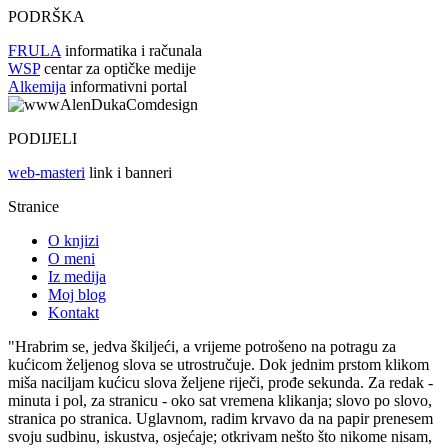
PODRŠKA
FRULA
informatika i računala
WSP
centar za optičke medije
Alkemija
informativni portal
PODIJELI
web-masteri
link i banneri
Stranice
O knjizi
O meni
Iz medija
Moj blog
Kontakt
"Hrabrim se, jedva škiljeći, a vrijeme potrošeno na potragu za
kućicom željenog slova se utrostručuje. Dok jednim prstom klikom
miša naciljam kućicu slova željene riječi, prođe sekunda. Za redak -
minuta i pol, za stranicu - oko sat vremena klikanja; slovo po slovo,
stranica po stranica. Uglavnom, radim krvavo da na papir prenesem
svoju sudbinu, iskustva, osjećaje; otkrivam nešto što nikome nisam,