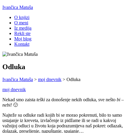
Ivančica Matuša
O knjizi
O meni
Iz medija
Rekli ste
Moj blog
Kontakt
Odluka
Ivančica Matuša
>
moj dnevnik
>
Odluka
moj dnevnik
Nekad smo zaista
teški
za donošenje nekih odluka, sve nešto
bi –
nebi!
🙂
Najteže su odluke radi kojih bi se morao pokrenuti, bilo to samo
ustajanje iz kreveta, izvlačenje iz pidžame ili se radi u kakvoj
važnijoj odluci u životu koja podrazumijeva naš pokret: odlazak,
dolazak, preseljenje, napuštanje, spajanje…