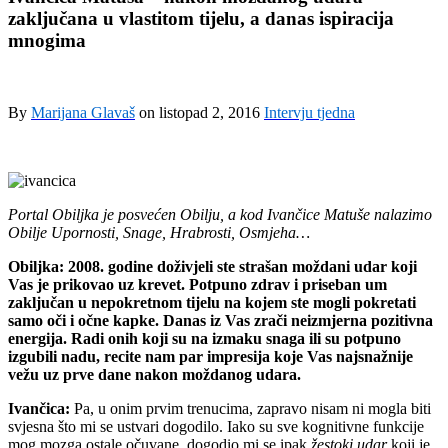
zaključana u vlastitom tijelu, a danas ispiracija
mnogima
By
Marijana Glavaš
on
listopad 2, 2016
Intervju tjedna
Portal Obiljka je posvećen Obilju, a kod Ivančice Matuše nalazimo
Obilje Upornosti, Snage, Hrabrosti, Osmjeha…
Obiljka: 2008. godine doživjeli ste strašan moždani udar koji
Vas je prikovao uz krevet. Potpuno zdrav i priseban um
zaključan u nepokretnom tijelu na kojem ste mogli pokretati
samo oči i očne kapke. Danas iz Vas zrači neizmjerna pozitivna
energija. Radi onih koji su na izmaku snaga ili su potpuno
izgubili nadu, recite nam par impresija koje Vas najsnažnije
vežu uz prve dane nakon moždanog udara.
Ivančica:
Pa, u onim prvim trenucima, zapravo nisam ni mogla biti
svjesna što mi se ustvari dogodilo. Iako su sve kognitivne funkcije
mog mozga ostale očuvane, dogodio mi se ipak
žestoki udar
koji je