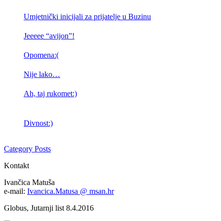
Umjetnički inicijali za prijatelje u Buzinu
Jeeeee “avijon”!
Opomena:(
Nije lako…
Ah, taj rukomet:)
Divnost:)
Category Posts
Kontakt
Ivančica Matuša
e-mail:
Ivancica.Matusa @ msan.hr
Globus, Jutarnji list 8.4.2016