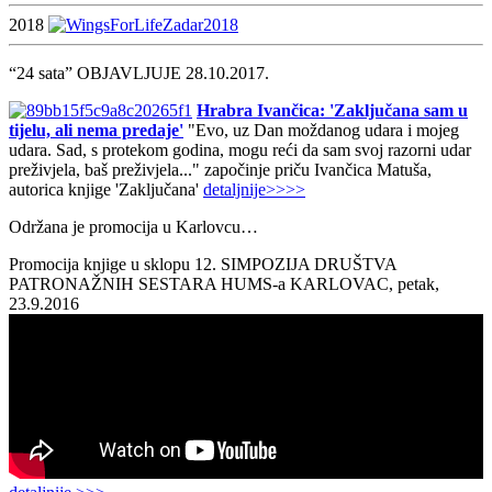
2018
“24 sata” OBJAVLJUJE 28.10.2017.
Hrabra Ivančica: 'Zaključana sam u
tijelu, ali nema predaje'
"Evo, uz Dan moždanog udara i mojeg
udara. Sad, s protekom godina, mogu reći da sam svoj razorni udar
preživjela, baš preživjela..." započinje priču Ivančica Matuša,
autorica knjige 'Zaključana'
detaljnije>>>>
Održana je promocija u Karlovcu…
Promocija knjige u sklopu 12. SIMPOZIJA DRUŠTVA
PATRONAŽNIH SESTARA HUMS-a KARLOVAC, petak,
23.9.2016