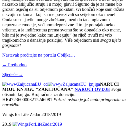
nakratko isključio struju i u mojoj glavi! Sigurno da je za mene bio
grozan osjećaj da su odjednom pokidani svi končići koje sam držala
u svojim rukama i koji su me povezivali sa svijetom oko mene!
Onda su se javile mnoge zbrčkane, meni do tada uglavnom
nepoznate emocije, većinom depresivne. I to je potrajalo neko
vrijeme, a ja indiferentna prema svemu što se događalo oko mene,
bilo mi je svejedno kako me „njeguju“ (ta riječ zvuči mi vrlo
tragikomično s današnje pozicije). Više odjednom nisi
svoga tijela
gospodar!
Nastavak pročitajte na portalu Obiljka…
← Prethodno
Sljedeće →
NARUČI
MOJU KNJIGU "ZAKLJUČANA"
NARUČI OVDJE
svoju
otisnutu knjigu. Broj računa za donaciju:
HR4723600003215246981
Požuri, ostalo je još malo primjeraka za
narudžbu.
Wings for Life Zadar 2018/2019
2019