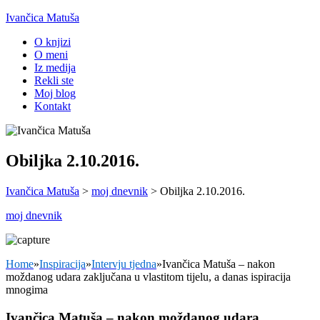
Ivančica Matuša
O knjizi
O meni
Iz medija
Rekli ste
Moj blog
Kontakt
Obiljka 2.10.2016.
Ivančica Matuša
>
moj dnevnik
>
Obiljka 2.10.2016.
moj dnevnik
Home
»
Inspiracija
»
Intervju tjedna
»
Ivančica Matuša – nakon
moždanog udara zaključana u vlastitom tijelu, a danas ispiracija
mnogima
Ivančica Matuša – nakon moždanog udara