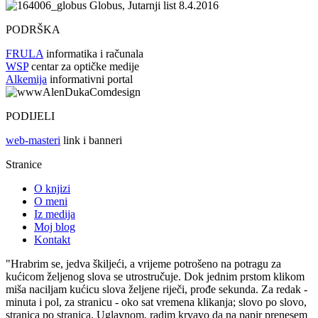
Globus, Jutarnji list 8.4.2016
PODRŠKA
FRULA
informatika i računala
WSP
centar za optičke medije
Alkemija
informativni portal
PODIJELI
web-masteri
link i banneri
Stranice
O knjizi
O meni
Iz medija
Moj blog
Kontakt
"Hrabrim se, jedva škiljeći, a vrijeme potrošeno na potragu za
kućicom željenog slova se utrostručuje. Dok jednim prstom klikom
miša naciljam kućicu slova željene riječi, prođe sekunda. Za redak -
minuta i pol, za stranicu - oko sat vremena klikanja; slovo po slovo,
stranica po stranica. Uglavnom, radim krvavo da na papir prenesem