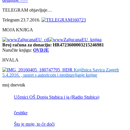
detaljnije >>>
TELEGRAM objavljuje…
Telegram 23.7.2016.
MOJA KNJIGA
Broj računa
za donaciju: HR4723600003215246981
Naručite knjigu:
OVDJE
HVALA
Knjižnica Savica Zagreb
5.4.2016. , susret s autoricom i predstavljanje knjige
moj dnevnik
Učenici OŠ Donja Stubica i ja (Radio Stubica)
čestitke
Što je moje, to će doći