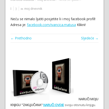
moj dnevnik
Neću se nimalo ljutiti posjetite li i moj facebook profil!
Adresa je:
facebook.com/ivancica.matusa
Klikni!
← Prethodno
Sljedeće →
NARUČI MOJU
KNJIGU "ZAKLJUČANA"
NARUČI OVDJE
svoju otisnutu knjigu.