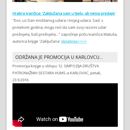
Hrabra Ivančica: 'Zaključana sam u tijelu, ali nema predaje'
"Evo, uz Dan moždanog udara i mojeg udara. Sad, s
protekom godina, mogu reći da sam svoj razorni udar
preživjela, baš preživjela..." započinje priču Ivančica Matuša,
autorica knjige 'Zaključana'
detaljnije>>>>
ODRŽANA JE PROMOCIJA U KARLOVCU…
Promocija knjige u sklopu 12. SIMPOZIJA DRUŠTVA
PATRONAŽNIH SESTARA HUMS-a KARLOVAC, petak,
23.9.2016