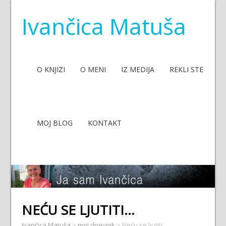
Ivančica Matuša
O KNJIZI
O MENI
IZ MEDIJA
REKLI STE
MOJ BLOG
KONTAKT
NEĆU SE LJUTITI…
Ivančica Matuša
>
moj dnevnik
>
Neću se ljutiti…