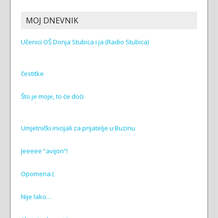
MOJ DNEVNIK
Učenici OŠ Donja Stubica i ja (Radio Stubica)
čestitke
Što je moje, to će doći
Umjetnički inicijali za prijatelje u Buzinu
Jeeeee “avijon”!
Opomena:(
Nije lako…