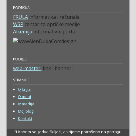
PODRŠKA
FRULA
informatika i računala
WSP
centar za optičke medije
Alkemija
informativni portal
PODIJELI
web-masteri
link i banneri
STRANICE
O knjizi
O meni
Iz medija
Moj blog
Kontakt
"Hrabrim se, jedva škiljeći, a vrijeme potrošeno na potragu