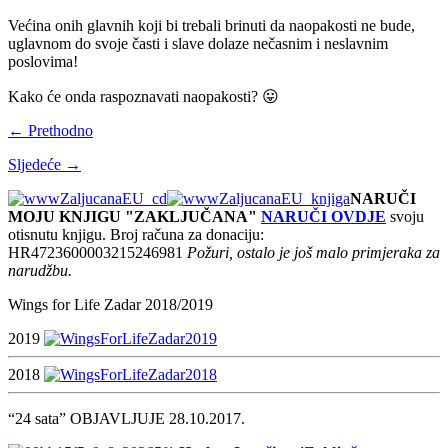
Većina onih glavnih koji bi trebali brinuti da naopakosti ne bude,
uglavnom do svoje časti i slave dolaze nečasnim i neslavnim
poslovima!
Kako će onda raspoznavati naopakosti? 😛
← Prethodno
Sljedeće →
NARUČI
MOJU KNJIGU "ZAKLJUČANA"
NARUČI OVDJE
svoju
otisnutu knjigu. Broj računa za donaciju:
HR4723600003215246981
Požuri, ostalo je još malo primjeraka za
narudžbu.
Wings for Life Zadar 2018/2019
2019
2018
“24 sata” OBJAVLJUJE 28.10.2017.