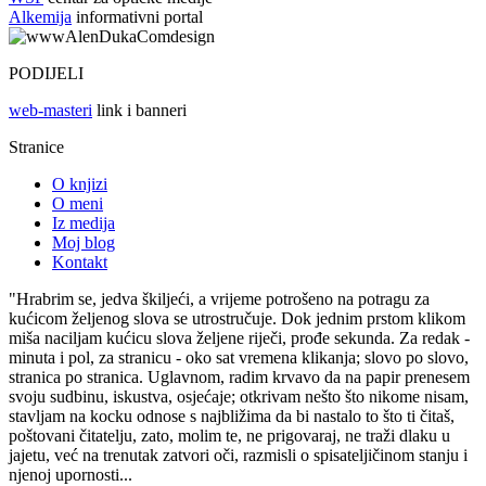
Alkemija
informativni portal
PODIJELI
web-masteri
link i banneri
Stranice
O knjizi
O meni
Iz medija
Moj blog
Kontakt
"Hrabrim se, jedva škiljeći, a vrijeme potrošeno na potragu za
kućicom željenog slova se utrostručuje. Dok jednim prstom klikom
miša naciljam kućicu slova željene riječi, prođe sekunda. Za redak -
minuta i pol, za stranicu - oko sat vremena klikanja; slovo po slovo,
stranica po stranica. Uglavnom, radim krvavo da na papir prenesem
svoju sudbinu, iskustva, osjećaje; otkrivam nešto što nikome nisam,
stavljam na kocku odnose s najbližima da bi nastalo to što ti čitaš,
poštovani čitatelju, zato, molim te, ne prigovaraj, ne traži dlaku u
jajetu, već na trenutak zatvori oči, razmisli o spisateljičinom stanju i
njenoj upornosti...