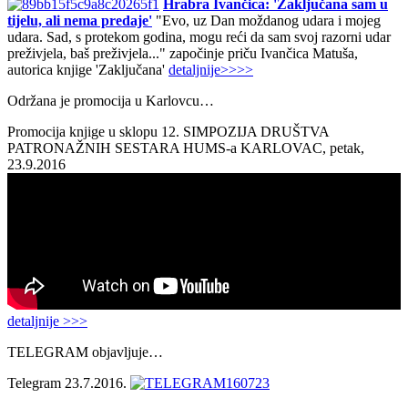
Hrabra Ivančica: 'Zaključana sam u
tijelu, ali nema predaje'
"Evo, uz Dan moždanog udara i mojeg
udara. Sad, s protekom godina, mogu reći da sam svoj razorni udar
preživjela, baš preživjela..." započinje priču Ivančica Matuša,
autorica knjige 'Zaključana'
detaljnije>>>>
Održana je promocija u Karlovcu…
Promocija knjige u sklopu 12. SIMPOZIJA DRUŠTVA
PATRONAŽNIH SESTARA HUMS-a KARLOVAC, petak,
23.9.2016
detaljnije >>>
TELEGRAM objavljuje…
Telegram 23.7.2016.