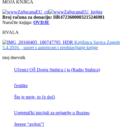
MOJA KNJIGA
Broj računa
za donaciju: HR4723600003215246981
Naručite knjigu:
OVDJE
HVALA
Knjižnica Savica Zagreb
5.4.2016. , susret s autoricom i predstavljanje knjige
moj dnevnik
Učenici OŠ Donja Stubica i ja (Radio Stubica)
čestitke
Što je moje, to će doći
Umjetnički inicijali za prijatelje u Buzinu
Jeeeee “avijon”!