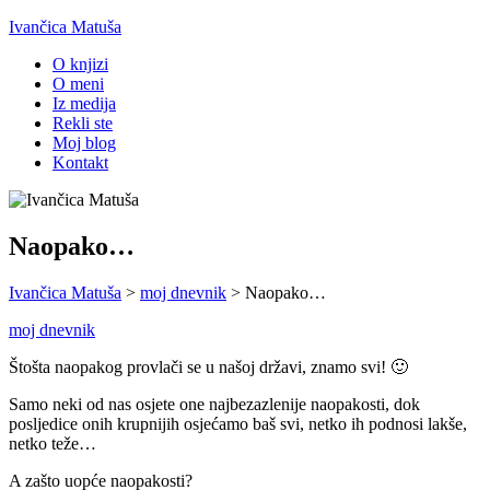
Ivančica Matuša
O knjizi
O meni
Iz medija
Rekli ste
Moj blog
Kontakt
Naopako…
Ivančica Matuša
>
moj dnevnik
>
Naopako…
moj dnevnik
Štošta naopakog provlači se u našoj državi, znamo svi! 🙂
Samo neki od nas osjete one najbezazlenije naopakosti, dok
posljedice onih krupnijih osjećamo baš svi, netko ih podnosi lakše,
netko teže…
A zašto uopće naopakosti?