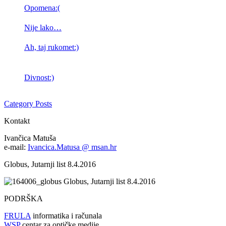
Opomena:(
Nije lako…
Ah, taj rukomet:)
Divnost:)
Category Posts
Kontakt
Ivančica Matuša
e-mail:
Ivancica.Matusa @ msan.hr
Globus, Jutarnji list 8.4.2016
Globus, Jutarnji list 8.4.2016
PODRŠKA
FRULA
informatika i računala
WSP
centar za optičke medije