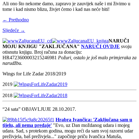
Ali ono što nekome damo, zapravo je zauvijek naše i mi živimo u
tome i kad nismo blizu, živjet ćemo i kad nas neće biti!
← Prethodno
Sljedeće →
NARUČI
MOJU KNJIGU "ZAKLJUČANA"
NARUČI OVDJE
svoju
otisnutu knjigu. Broj računa za donaciju:
HR4723600003215246981
Požuri, ostalo je još malo primjeraka za
narudžbu.
Wings for Life Zadar 2018/2019
2019
2018
“24 sata” OBJAVLJUJE 28.10.2017.
Hrabra Ivančica: 'Zaključana sam u
tijelu, ali nema predaje'
"Evo, uz Dan moždanog udara i mojeg
udara. Sad, s protekom godina, mogu reći da sam svoj razorni udar
preživjela, baš preživjela..." započinje priču Ivančica Matuša,