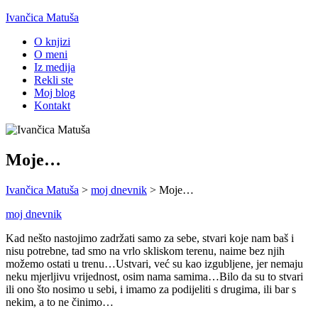
Ivančica Matuša
O knjizi
O meni
Iz medija
Rekli ste
Moj blog
Kontakt
Moje…
Ivančica Matuša
>
moj dnevnik
>
Moje…
moj dnevnik
Kad nešto nastojimo zadržati samo za sebe, stvari koje nam baš i
nisu potrebne, tad smo na vrlo skliskom terenu, naime bez njih
možemo ostati u trenu…Ustvari, već su kao izgubljene, jer nemaju
neku mjerljivu vrijednost, osim nama samima…Bilo da su to stvari
ili ono što nosimo u sebi, i imamo za podijeliti s drugima, ili bar s
nekim, a to ne činimo…