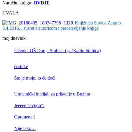
Naručite knjigu:
OVDJE
HVALA
Knjižnica Savica Zagreb
5.4.2016. , susret s autoricom i predstavljanje knjige
moj dnevnik
Učenici OŠ Donja Stubica i ja (Radio Stubica)
čestitke
Što je moje, to će doći
Umjetnički inicijali za prijatelje u Buzinu
Jeeeee “avijon”!
Opomena:(
Nije lako…