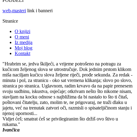
PODIJELI
web-masteri
link i banneri
Stranice
O knjizi
O meni
Iz medija
Moj blog
Kontakt
"Hrabrim se, jedva škiljeći, a vrijeme potrošeno na potragu za
kućicom željenog slova se utrostručuje. Dok jednim prstom klikom
miša naciljam kućicu slova željene riječi, prođe sekunda. Za redak -
minuta i pol, za stranicu - oko sat vremena klikanja; slovo po slovo,
stranica po stranica. Uglavnom, radim krvavo da na papir prenesem
svoju sudbinu, iskustva, osjećaje; otkrivam nešto što nikome nisam,
stavljam na kocku odnose s najbližima da bi nastalo to što ti čitaš,
poštovani čitatelju, zato, molim te, ne prigovaraj, ne traži dlaku u
jajetu, već na trenutak zatvori oči, razmisli o spisateljičinom stanju i
njenoj upornosti...
Vidjet ćeš; smatrat ćeš se privilegiranim što držiš ovo štivo u
rukama."
Ivančica