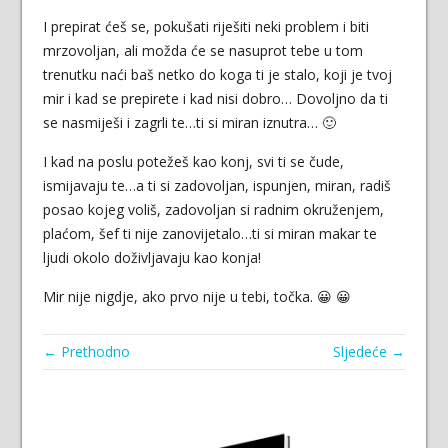
I prepirat ćeš se, pokušati riješiti neki problem i biti
mrzovoljan, ali možda će se nasuprot tebe u tom
trenutku naći baš netko do koga ti je stalo, koji je tvoj
mir i kad se prepirete i kad nisi dobro… Dovoljno da ti
se nasmiješi i zagrli te…ti si miran iznutra… 🙂
I kad na poslu potežeš kao konj, svi ti se čude,
ismijavaju te…a ti si zadovoljan, ispunjen, miran, radiš
posao kojeg voliš, zadovoljan si radnim okruženjem,
plaćom, šef ti nije zanovijetalo…ti si miran makar te
ljudi okolo doživljavaju kao konja!
Mir nije nigdje, ako prvo nije u tebi, točka. 😀 😀
← Prethodno
Sljedeće →