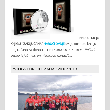
NARUČI MOJU
KNJIGU "ZAKLJUČANA"
NARUČI OVDJE
svoju otisnutu knjigu.
Broj računa za donaciju: HR4723600003215246981
Požuri,
ostalo je još malo primjeraka za narudžbu.
WINGS FOR LIFE ZADAR 2018/2019