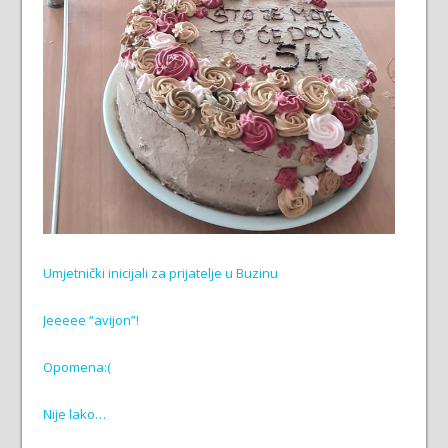
Umjetnički inicijali za prijatelje u Buzinu
Jeeeee “avijon”!
Opomena:(
Nije lako…