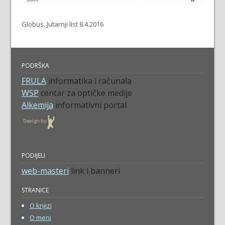
Globus, Jutarnji list 8.4.2016
PODRŠKA
FRULA
informatika i računala
WSP
centar za optičke medije
Alkemija
informativni portal
PODIJELI
web-masteri
link i banneri
STRANICE
O knjizi
O meni