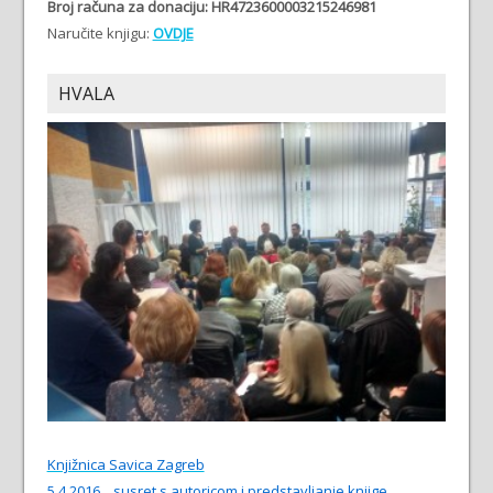
Broj računa
za donaciju: HR4723600003215246981
Naručite knjigu:
OVDJE
HVALA
Knjižnica Savica Zagreb
5.4.2016. , susret s autoricom i predstavljanje knjige