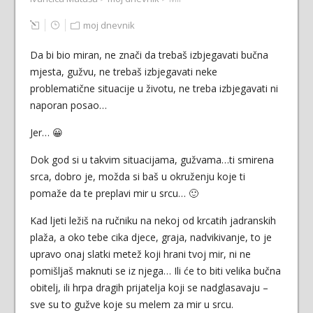
moj dnevnik
Da bi bio miran, ne znači da trebaš izbjegavati bučna
mjesta, gužvu, ne trebaš izbjegavati neke
problematične situacije u životu, ne treba izbjegavati ni
naporan posao…
Jer… 😀
Dok god si u takvim situacijama, gužvama…ti smirena
srca, dobro je, možda si baš u okruženju koje ti
pomaže da te preplavi mir u srcu… 🙂
Kad ljeti ležiš na ručniku na nekoj od krcatih jadranskih
plaža, a oko tebe cika djece, graja, nadvikivanje, to je
upravo onaj slatki metež koji hrani tvoj mir, ni ne
pomišljaš maknuti se iz njega… Ili će to biti velika bučna
obitelj, ili hrpa dragih prijatelja koji se nadglasavaju –
sve su to gužve koje su melem za mir u srcu.