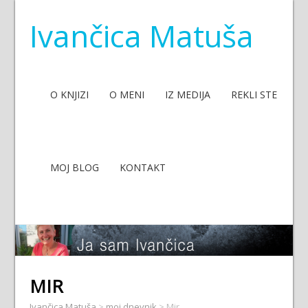
Ivančica Matuša
O KNJIZI
O MENI
IZ MEDIJA
REKLI STE
MOJ BLOG
KONTAKT
MIR
Ivančica Matuša
>
moj dnevnik
>
Mir