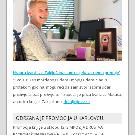
Hrabra Ivančica: 'Zaključana sam u tijelu, ali nema predaje'
"Evo, uz Dan moždanog udara i mojeg udara. Sad, s
protekom godina, mogu reći da sam svoj razorni udar
preživjela, baš preživjela..." započinje priču Ivančica Matuša,
autorica knjige 'Zaključana'
detaljnije>>>>
ODRŽANA JE PROMOCIJA U KARLOVCU…
Promocija knjige u sklopu 12. SIMPOZIJA DRUŠTVA
PATRONAŽNIH SESTARA HUMS-a KARLOVAC, petak,