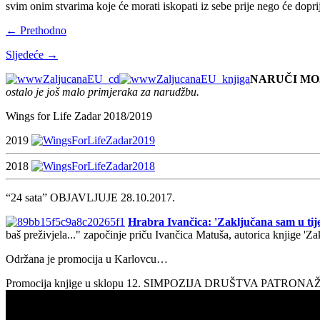
svim onim stvarima koje će morati iskopati iz sebe prije nego će dopri
← Prethodno
Sljedeće →
NARUČI MO
ostalo je još malo primjeraka za narudžbu.
Wings for Life Zadar 2018/2019
2019
2018
“24 sata” OBJAVLJUJE 28.10.2017.
Hrabra Ivančica: 'Zaključana sam u tije
baš preživjela..." započinje priču Ivančica Matuša, autorica knjige 'Z
Održana je promocija u Karlovcu…
Promocija knjige u sklopu 12. SIMPOZIJA DRUŠTVA PATRON