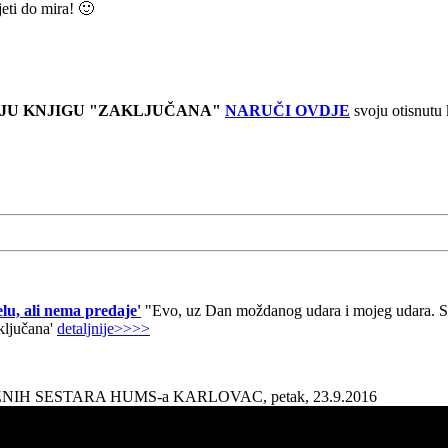
jeti do mira! 🙂
JU KNJIGU "ZAKLJUČANA"
NARUČI OVDJE
svoju otisnutu
lu, ali nema predaje'
"Evo, uz Dan moždanog udara i mojeg udara. Sad
aključana'
detaljnije>>>>
AŽNIH SESTARA HUMS-a KARLOVAC, petak, 23.9.2016