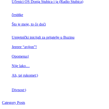
Učenici OŠ Donja Stubica i ja (Radio Stubica)
čestitke
Što je moje, to će doći
Umjetnički inicijali za prijatelje u Buzinu
Jeeeee “avijon”!
Opomena:(
Nije lako…
Ah, taj rukomet:)
Divnost:)
Category Posts