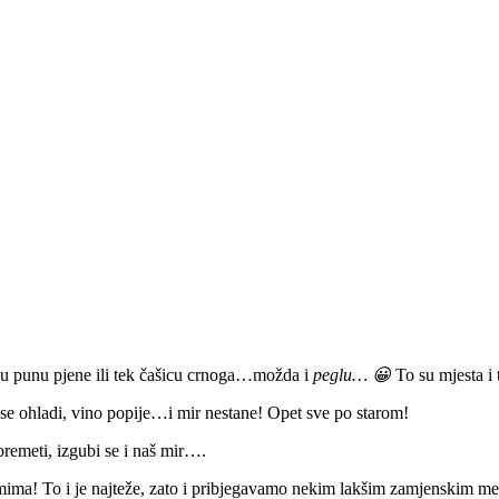
kadu punu pjene ili tek čašicu crnoga…možda i
peglu… 😀
To su mjesta i
 se ohladi, vino popije…i mir nestane! Opet sve po starom!
oremeti, izgubi se i naš mir….
mima! To i je najteže, zato i pribjegavamo nekim lakšim zamjenskim met