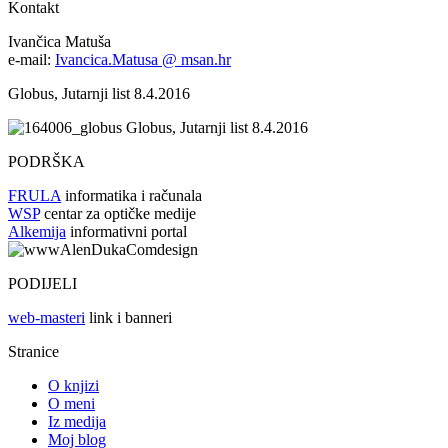
Kontakt
Ivančica Matuša
e-mail:
Ivancica.Matusa @ msan.hr
Globus, Jutarnji list 8.4.2016
Globus, Jutarnji list 8.4.2016
PODRŠKA
FRULA
informatika i računala
WSP
centar za optičke medije
Alkemija
informativni portal
PODIJELI
web-masteri
link i banneri
Stranice
O knjizi
O meni
Iz medija
Moj blog