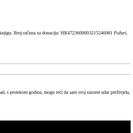
 knjigu. Broj računa za donaciju: HR4723600003215246981
Požuri,
, s protekom godina, mogu reći da sam svoj razorni udar preživjela,