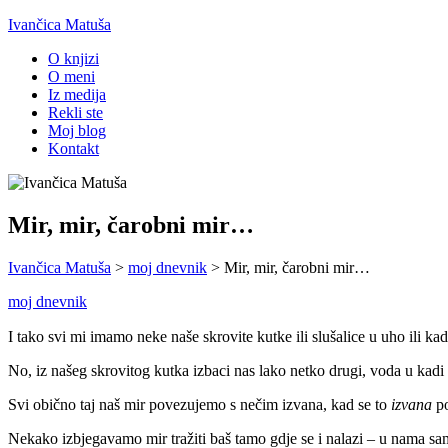
Ivančica Matuša
O knjizi
O meni
Iz medija
Rekli ste
Moj blog
Kontakt
Mir, mir, čarobni mir…
Ivančica Matuša
>
moj dnevnik
>
Mir, mir, čarobni mir…
moj dnevnik
I tako svi mi imamo neke naše skrovite kutke ili slušalice u uho ili 
No, iz našeg skrovitog kutka izbaci nas lako netko drugi, voda u kadi
Svi obično taj naš mir povezujemo s nečim izvana, kad se to
izvana
p
Nekako izbjegavamo mir tražiti baš tamo gdje se i nalazi – u nama sa