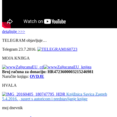
detaljnije >>>
TELEGRAM objavljuje…
Telegram 23.7.2016.
MOJA KNJIGA
Broj računa
za donaciju: HR4723600003215246981
Naručite knjigu:
OVDJE
HVALA
Knjižnica Savica Zagreb
5.4.2016. , susret s autoricom i predstavljanje knjige
moj dnevnik