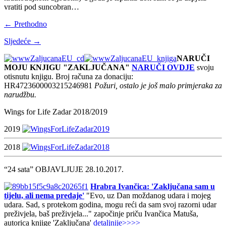
vratiti pod suncobran…
← Prethodno
Sljedeće →
NARUČI
MOJU KNJIGU "ZAKLJUČANA"
NARUČI OVDJE
svoju
otisnutu knjigu. Broj računa za donaciju:
HR4723600003215246981
Požuri, ostalo je još malo primjeraka za
narudžbu.
Wings for Life Zadar 2018/2019
2019
2018
“24 sata” OBJAVLJUJE 28.10.2017.
Hrabra Ivančica: 'Zaključana sam u
tijelu, ali nema predaje'
"Evo, uz Dan moždanog udara i mojeg
udara. Sad, s protekom godina, mogu reći da sam svoj razorni udar
preživjela, baš preživjela..." započinje priču Ivančica Matuša,
autorica knjige 'Zaključana'
detaljnije>>>>