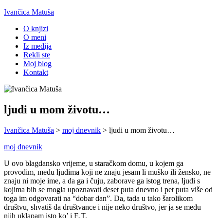
Ivančica Matuša
O knjizi
O meni
Iz medija
Rekli ste
Moj blog
Kontakt
ljudi u mom životu…
Ivančica Matuša
>
moj dnevnik
>
ljudi u mom životu…
moj dnevnik
U ovo blagdansko vrijeme, u staračkom domu, u kojem ga
provodim, među ljudima koji ne znaju jesam li muško ili žensko, ne
znaju ni moje ime, a da ga i čuju, zaborave ga istog trena, ljudi s
kojima bih se mogla upoznavati deset puta dnevno i pet puta više od
toga im odgovarati na “dobar dan”. Da, tada u tako šarolikom
društvu, shvatiš da društvance i nije neko društvo, jer ja se među
njih uklapam isto ko’ i E.T.