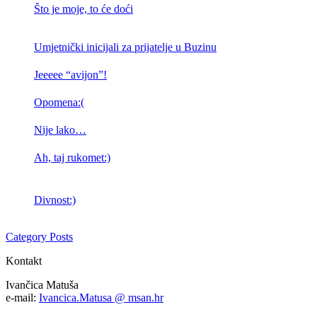
Što je moje, to će doći
Umjetnički inicijali za prijatelje u Buzinu
Jeeeee “avijon”!
Opomena:(
Nije lako…
Ah, taj rukomet:)
Divnost:)
Category Posts
Kontakt
Ivančica Matuša
e-mail:
Ivancica.Matusa @ msan.hr