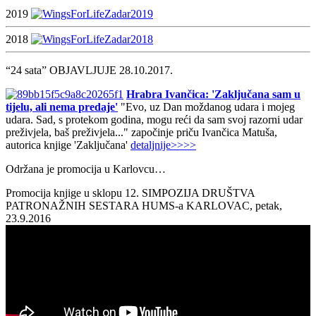
2019
2018
“24 sata” OBJAVLJUJE 28.10.2017.
Hrabra Ivančica: 'Zaključana sam u
tijelu, ali nema predaje'
"Evo, uz Dan moždanog udara i mojeg
udara. Sad, s protekom godina, mogu reći da sam svoj razorni udar
preživjela, baš preživjela..." započinje priču Ivančica Matuša,
autorica knjige 'Zaključana'
detaljnije>>>>
Održana je promocija u Karlovcu…
Promocija knjige u sklopu 12. SIMPOZIJA DRUŠTVA
PATRONAŽNIH SESTARA HUMS-a KARLOVAC, petak,
23.9.2016