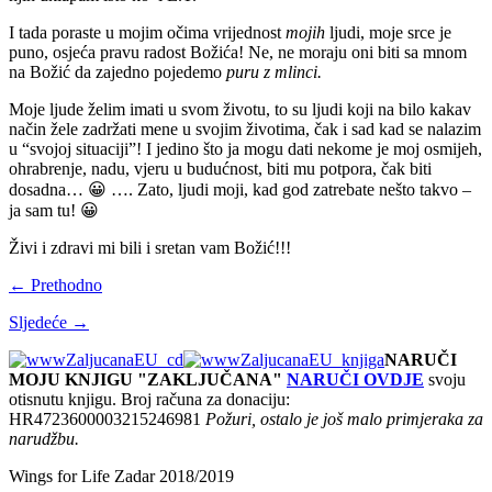
I tada poraste u mojim očima vrijednost
mojih
ljudi, moje srce je
puno, osjeća pravu radost Božića! Ne, ne moraju oni biti sa mnom
na Božić da zajedno pojedemo
puru z mlinci.
Moje ljude želim imati u svom životu, to su ljudi koji na bilo kakav
način žele zadržati mene u svojim životima, čak i sad kad se nalazim
u “svojoj situaciji”! I jedino što ja mogu dati nekome je moj osmijeh,
ohrabrenje, nadu, vjeru u budućnost, biti mu potpora, čak biti
dosadna… 😀 …. Zato, ljudi moji, kad god zatrebate nešto takvo –
ja sam tu! 😀
Živi i zdravi mi bili i sretan vam Božić!!!
← Prethodno
Sljedeće →
NARUČI
MOJU KNJIGU "ZAKLJUČANA"
NARUČI OVDJE
svoju
otisnutu knjigu. Broj računa za donaciju:
HR4723600003215246981
Požuri, ostalo je još malo primjeraka za
narudžbu.
Wings for Life Zadar 2018/2019