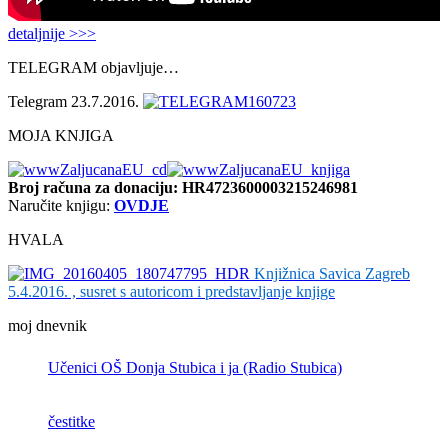
detaljnije >>>
TELEGRAM objavljuje…
Telegram 23.7.2016.
MOJA KNJIGA
Broj računa
za donaciju: HR4723600003215246981
Naručite knjigu:
OVDJE
HVALA
Knjižnica Savica Zagreb
5.4.2016. , susret s autoricom i predstavljanje knjige
moj dnevnik
Učenici OŠ Donja Stubica i ja (Radio Stubica)
čestitke