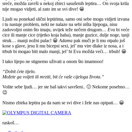
sreće, možda završi u nekoj zbirci sasušenih leptira… On svoja krila
nije mogao vidjeti, al zato im se svi dive! 😀
Ljudi su ponekad slični leptirima, samo oni sebe mogu vidjeti izvana
i tu nastaje problem, neki ne nalaze na sebi ništa lijepoga, nisu
zadovoljni onim što imaju, uvijek teže nečem drugom…
Eva
bi veće
cice ili manje cice (rijetko koja haha), manje guzice, dulje noge, tanji
struk… manji nožni palac! 😀
Adama
pak muči je li mu otpalo još
kose s glave, jesu li mu bicepsi sexi, jel’ mu vire dlake iz nosa, a i
trbuh bi mogao biti malo manji, jel’ bi Eva možda veći… trbuh! 😀
I tako lijepo ne stignemo uživati u onom što imamooo!
“Dobit ćete tijelo.
Možete ga voljeti ili mrziti, bit će vaše cijeloga života.”
Volite sebe ljudi… jer ste baš takvi savršeni.. 🙂 Nekome posebno…
😉
Nismo zbirka leptira pa da nam se svi dive i žele nas opipati… 😀
raskoš…