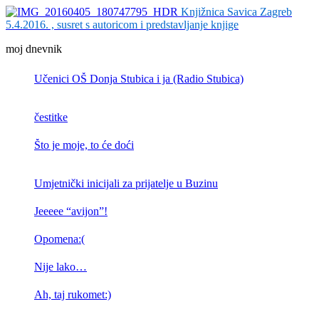
Knjižnica Savica Zagreb
5.4.2016. , susret s autoricom i predstavljanje knjige
moj dnevnik
Učenici OŠ Donja Stubica i ja (Radio Stubica)
čestitke
Što je moje, to će doći
Umjetnički inicijali za prijatelje u Buzinu
Jeeeee “avijon”!
Opomena:(
Nije lako…
Ah, taj rukomet:)