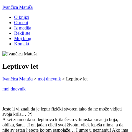
Ivančica Matuša
O knjizi
O meni
Iz medija
Rekli ste
Moj blog
Kontakt
Leptirov let
Ivančica Matuša
>
moj dnevnik
>
Leptirov let
moj dnevnik
Jeste li vi znali da je leptir fizički stvoren tako da ne može vidjeti
svoja krila… 🙁
A svi znamo da su leptirova krila često vrhunska kreacija boja,
oblika, šara…I on jadan cijeli svoj životni vijek leprša njima, a da
nije svjestan ljepote kojom raspolaže… I umre u neznanju! Ako ima