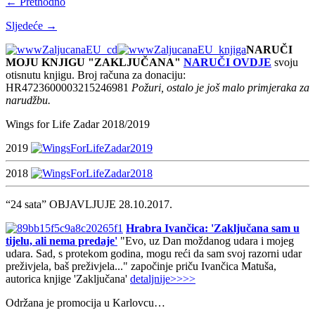
← Prethodno
Sljedeće →
NARUČI
MOJU KNJIGU "ZAKLJUČANA"
NARUČI OVDJE
svoju
otisnutu knjigu. Broj računa za donaciju:
HR4723600003215246981
Požuri, ostalo je još malo primjeraka za
narudžbu.
Wings for Life Zadar 2018/2019
2019
2018
“24 sata” OBJAVLJUJE 28.10.2017.
Hrabra Ivančica: 'Zaključana sam u
tijelu, ali nema predaje'
"Evo, uz Dan moždanog udara i mojeg
udara. Sad, s protekom godina, mogu reći da sam svoj razorni udar
preživjela, baš preživjela..." započinje priču Ivančica Matuša,
autorica knjige 'Zaključana'
detaljnije>>>>
Održana je promocija u Karlovcu…