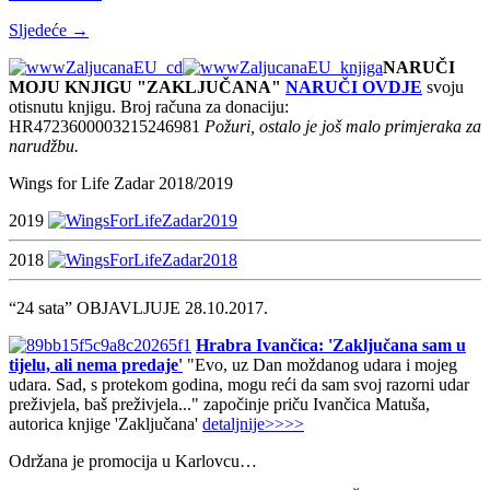
Sljedeće →
NARUČI
MOJU KNJIGU "ZAKLJUČANA"
NARUČI OVDJE
svoju
otisnutu knjigu. Broj računa za donaciju:
HR4723600003215246981
Požuri, ostalo je još malo primjeraka za
narudžbu.
Wings for Life Zadar 2018/2019
2019
2018
“24 sata” OBJAVLJUJE 28.10.2017.
Hrabra Ivančica: 'Zaključana sam u
tijelu, ali nema predaje'
"Evo, uz Dan moždanog udara i mojeg
udara. Sad, s protekom godina, mogu reći da sam svoj razorni udar
preživjela, baš preživjela..." započinje priču Ivančica Matuša,
autorica knjige 'Zaključana'
detaljnije>>>>
Održana je promocija u Karlovcu…