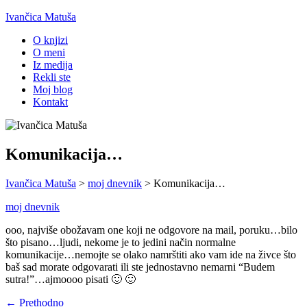
Ivančica Matuša
O knjizi
O meni
Iz medija
Rekli ste
Moj blog
Kontakt
Komunikacija…
Ivančica Matuša
>
moj dnevnik
>
Komunikacija…
moj dnevnik
ooo, najviše obožavam one koji ne odgovore na mail, poruku…bilo
što pisano…ljudi, nekome je to jedini način normalne
komunikacije…nemojte se olako namrštiti ako vam ide na živce što
baš sad morate odgovarati ili ste jednostavno nemarni “Budem
sutra!”…ajmoooo pisati 🙂 🙂
← Prethodno