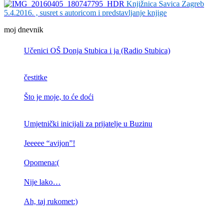
Knjižnica Savica Zagreb
5.4.2016. , susret s autoricom i predstavljanje knjige
moj dnevnik
Učenici OŠ Donja Stubica i ja (Radio Stubica)
čestitke
Što je moje, to će doći
Umjetnički inicijali za prijatelje u Buzinu
Jeeeee “avijon”!
Opomena:(
Nije lako…
Ah, taj rukomet:)