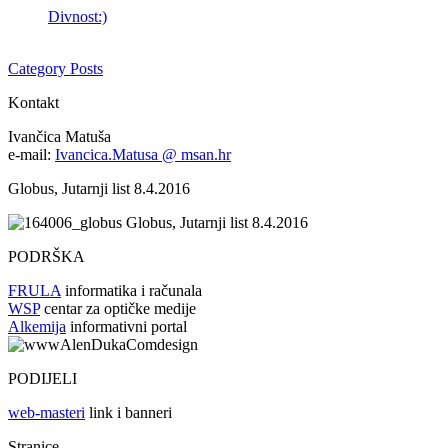
Divnost:)
Category Posts
Kontakt
Ivančica Matuša
e-mail:
Ivancica.Matusa @ msan.hr
Globus, Jutarnji list 8.4.2016
Globus, Jutarnji list 8.4.2016
PODRŠKA
FRULA
informatika i računala
WSP
centar za optičke medije
Alkemija
informativni portal
PODIJELI
web-masteri
link i banneri
Stranice